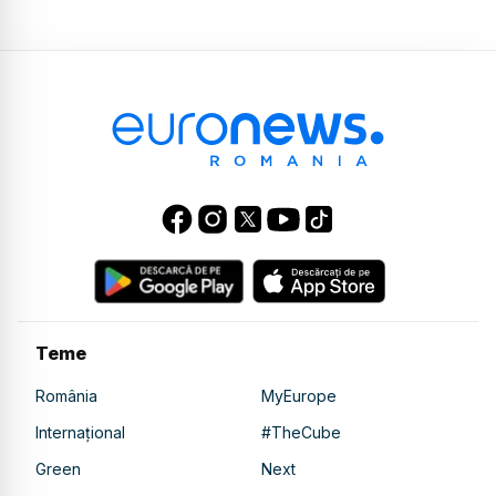
Teme
România
MyEurope
Internațional
#TheCube
Green
Next