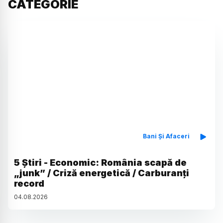
CATEGORIE
Bani Și Afaceri
5 Știri - Economic: România scapă de
„junk” / Criză energetică / Carburanți
record
04
.
08
.
2026