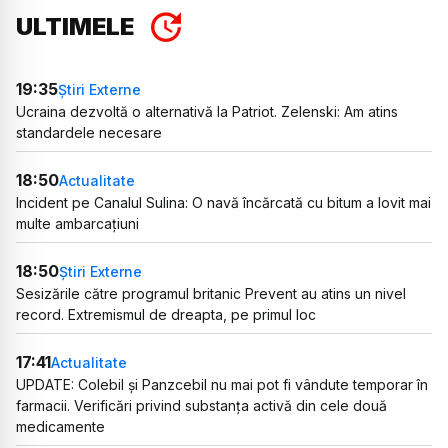
ULTIMELE
19:35
Știri Externe
Ucraina dezvoltă o alternativă la Patriot. Zelenski: Am atins
standardele necesare
18:50
Actualitate
Incident pe Canalul Sulina: O navă încărcată cu bitum a lovit mai
multe ambarcațiuni
18:50
Știri Externe
Sesizările către programul britanic Prevent au atins un nivel
record. Extremismul de dreapta, pe primul loc
17:41
Actualitate
UPDATE: Colebil și Panzcebil nu mai pot fi vândute temporar în
farmacii. Verificări privind substanța activă din cele două
medicamente