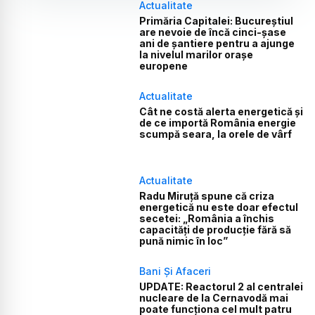
Actualitate
Primăria Capitalei: Bucureștiul
are nevoie de încă cinci-șase
ani de șantiere pentru a ajunge
la nivelul marilor orașe
europene
Actualitate
Cât ne costă alerta energetică și
de ce importă România energie
scumpă seara, la orele de vârf
Actualitate
Radu Miruță spune că criza
energetică nu este doar efectul
secetei: „România a închis
capacități de producție fără să
pună nimic în loc”
Bani Și Afaceri
UPDATE: Reactorul 2 al centralei
nucleare de la Cernavodă mai
poate funcționa cel mult patru