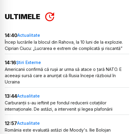
ULTIMELE
14:40
Actualitate
Încep lucrările la blocul din Rahova, la 10 luni de la explozie.
Ciprian Ciucu: „Lucrarea e extrem de complicată și riscantă”
14:16
Știri Externe
Americanii confirmă că rușii ar urma să atace o țară NATO. E
aceeași sursă care a anunțat că Rusia începe războiul în
Ucraina
13:44
Actualitate
Carburanții s-au ieftinit pe fondul reducerii cotațiilor
internaționale. De astăzi, a intervenit și legea plafonării
12:57
Actualitate
România este evaluată astăzi de Moody's. Ilie Bolojan