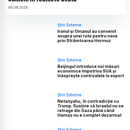
06
.
08
.
2026
Știri Externe
Iranul și Omanul au convenit
asupra unei rute pentru nave
prin Strâmtoarea Hormuz
Știri Externe
Beijingul introduce noi măsuri
economice împotriva SUA și
înăsprește controalele la export
Știri Externe
Netanyahu, în contradicție cu
Trump. Susține că Israelul nu se
retrage din Gaza până când
Hamas nu e complet dezarmat
Știri Externe