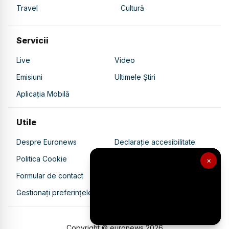
Travel
Cultură
Servicii
Live
Video
Emisiuni
Ultimele Știri
Aplicația Mobilă
Utile
Despre Euronews
Declarație accesibilitate
Politica Cookie
Politica de confidențialitate
×
Formular de contact
Transparență în utilizarea AI
Gestionați preferințele
Copyright © euronews
2026