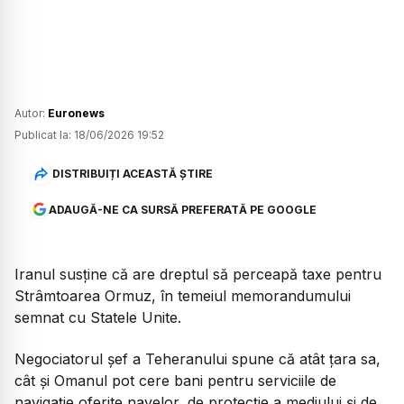
Autor:
Euronews
Publicat la:
18/06/2026 19:52
DISTRIBUIȚI ACEASTĂ ȘTIRE
ADAUGĂ-NE CA SURSĂ PREFERATĂ PE GOOGLE
Iranul susține că are dreptul să perceapă taxe pentru
Strâmtoarea Ormuz, în temeiul memorandumului
semnat cu Statele Unite.
Negociatorul șef a Teheranului spune că atât țara sa,
cât și Omanul pot cere bani pentru serviciile de
navigație oferite navelor, de protecție a mediului și de