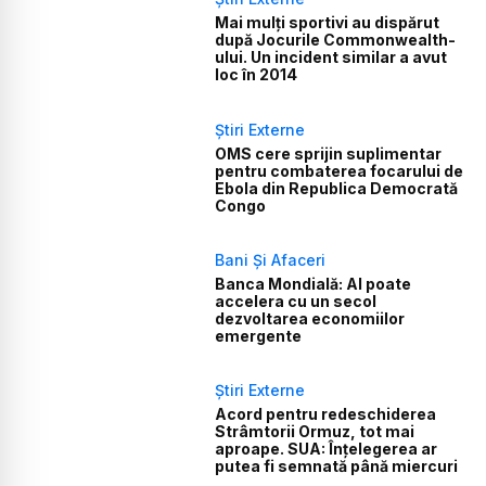
Mai mulți sportivi au dispărut
după Jocurile Commonwealth-
ului. Un incident similar a avut
loc în 2014
Știri Externe
OMS cere sprijin suplimentar
pentru combaterea focarului de
Ebola din Republica Democrată
Congo
Bani Și Afaceri
Banca Mondială: AI poate
accelera cu un secol
dezvoltarea economiilor
emergente
Știri Externe
Acord pentru redeschiderea
Strâmtorii Ormuz, tot mai
aproape. SUA: Înțelegerea ar
putea fi semnată până miercuri