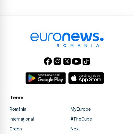
Teme
România
MyEurope
Internațional
#TheCube
Green
Next