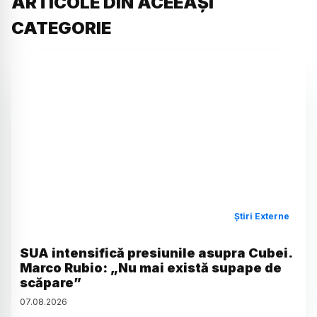
ARTICOLE DIN ACEEAȘI
CATEGORIE
Știri Externe
SUA intensifică presiunile asupra Cubei.
Marco Rubio: „Nu mai există supape de
scăpare”
07
.
08
.
2026