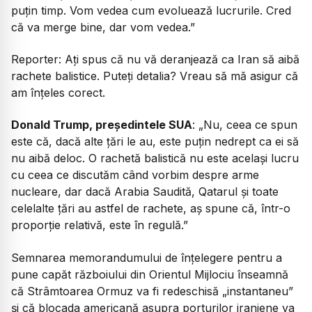
puțin timp. Vom vedea cum evoluează lucrurile. Cred
că va merge bine, dar vom vedea.”
Reporter: Ați spus că nu vă deranjează ca Iran să aibă
rachete balistice. Puteți detalia? Vreau să mă asigur că
am înțeles corect.
Donald Trump, președintele SUA
: „Nu, ceea ce spun
este că, dacă alte țări le au, este puțin nedrept ca ei să
nu aibă deloc. O rachetă balistică nu este același lucru
cu ceea ce discutăm când vorbim despre arme
nucleare, dar dacă Arabia Saudită, Qatarul și toate
celelalte țări au astfel de rachete, aș spune că, într-o
proporție relativă, este în regulă.”
Semnarea memorandumului de înțelegere pentru a
pune capăt războiului din Orientul Mijlociu înseamnă
că Strâmtoarea Ormuz va fi redeschisă „instantaneu”
și că blocada americană asupra porturilor iraniene va