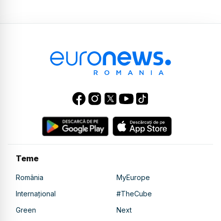
Teme
România
MyEurope
Internațional
#TheCube
Green
Next