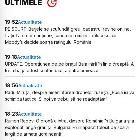
ULTIMELE
19:52
Actualitate
PE SCURT: Barjele se scufundă greu, cadastrul revine online,
frații Tate cer cauțiune, canotorii români strălucesc, iar
Moody’s decide soarta ratingului României
19:18
Actualitate
UPDATE. Operațiunea de pe brațul Bala intră în linie dreaptă. A
treia barjă a fost scufundată, a patra urmează
18:56
Actualitate
Radu Miruță, despre amenințarea dronelor rusești: „Rusia își va
schimba tactica. Și noi va trebui să ne readaptăm”
18:23
Actualitate
Rumen Radev: O dronă a intrat dinspre România în Bulgaria și a
explodat lângă graniță. Bulgaria: E un aparat folosit pe scară
largă de armata ucraineană