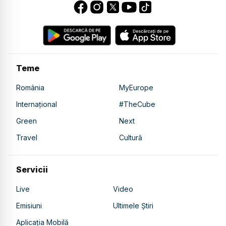
Teme
România
MyEurope
Internațional
#TheCube
Green
Next
Travel
Cultură
Servicii
Live
Video
Emisiuni
Ultimele Știri
Aplicația Mobilă