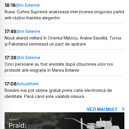
18:18
Știri Externe
Rusia: Curtea Supremă analizează interzicerea singurului partid
anti-război înaintea alegerilor
17:46
Știri Externe
Nouă alianță militară în Orientul Mijlociu. Arabia Saudită, Turcia
și Pakistanul semnează un pact de apărare
17:38
Știri Externe
Cinci persoane au fost arestate după izbucnirea unor noi
proteste anti-imigrație în Marea Britanie
17:08
Actualitate
Românii mai pot obține gratuit prima carte electronică de
identitate. Până când este valabilă măsura
VEZI MAI MULT