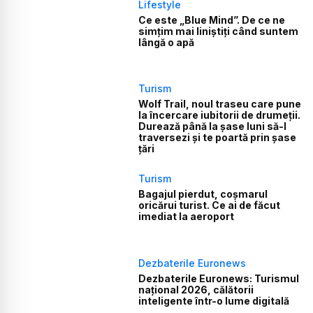
Lifestyle
Ce este „Blue Mind”. De ce ne
simțim mai liniștiți când suntem
lângă o apă
Turism
Wolf Trail, noul traseu care pune
la încercare iubitorii de drumeții.
Durează până la șase luni să-l
traversezi și te poartă prin șase
țări
Turism
Bagajul pierdut, coșmarul
oricărui turist. Ce ai de făcut
imediat la aeroport
Dezbaterile Euronews
Dezbaterile Euronews: Turismul
național 2026, călătorii
inteligente într-o lume digitală