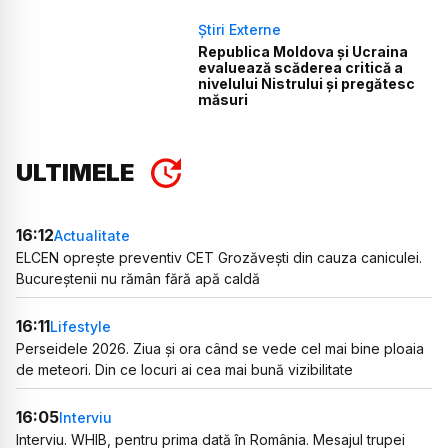
Știri Externe
Republica Moldova și Ucraina
evaluează scăderea critică a
nivelului Nistrului și pregătesc
măsuri
ULTIMELE
16:12
Actualitate
ELCEN oprește preventiv CET Grozăvești din cauza caniculei.
Bucureștenii nu rămân fără apă caldă
16:11
Lifestyle
Perseidele 2026. Ziua și ora când se vede cel mai bine ploaia
de meteori. Din ce locuri ai cea mai bună vizibilitate
16:05
Interviu
Interviu. WHIB, pentru prima dată în România. Mesajul trupei