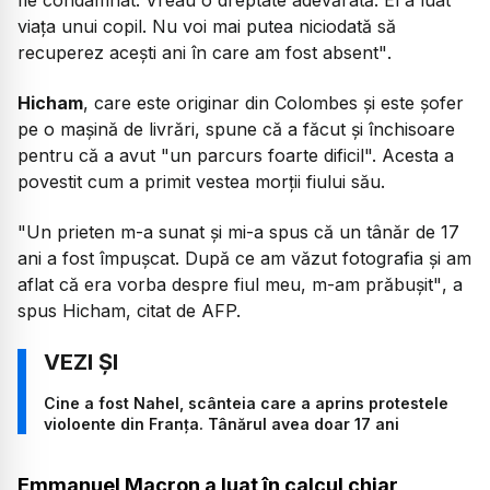
viaţa unui copil. Nu voi mai putea niciodată să
recuperez aceşti ani în care am fost absent"
.
Hicham
, care este originar din Colombes și este șofer
pe o mașină de livrări, spune că a făcut și închisoare
pentru că a avut "un parcurs foarte dificil". Acesta a
povestit cum a primit vestea morții fiului său.
"Un prieten m-a sunat și mi-a spus că un tânăr de 17
ani a fost împuşcat. După ce am văzut fotografia și am
aflat că era vorba despre fiul meu, m-am prăbuşit"
, a
spus Hicham, citat de AFP.
Cine a fost Nahel, scânteia care a aprins protestele
violoente din Franța. Tânărul avea doar 17 ani
Emmanuel Macron a luat în calcul chiar