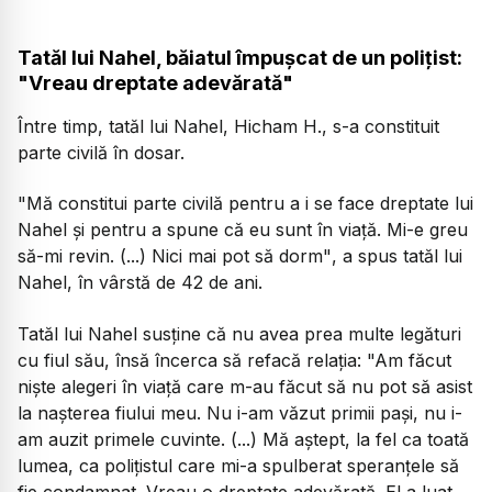
Tatăl lui Nahel, băiatul împușcat de un polițist:
"Vreau dreptate adevărată"
Între timp, tatăl lui Nahel, Hicham H., s-a constituit
parte civilă în dosar.
"Mă constitui parte civilă pentru a i se face dreptate lui
Nahel şi pentru a spune că eu sunt în viaţă. Mi-e greu
să-mi revin. (...) Nici mai pot să dorm"
, a spus tatăl lui
Nahel, în vârstă de 42 de ani.
Tatăl lui Nahel susține că nu avea prea multe legături
cu fiul său, însă încerca să refacă relația:
"Am făcut
nişte alegeri în viaţă care m-au făcut să nu pot să asist
la naşterea fiului meu. Nu i-am văzut primii paşi, nu i-
am auzit primele cuvinte. (...) Mă aştept, la fel ca toată
lumea, ca poliţistul care mi-a spulberat speranţele să
fie condamnat. Vreau o dreptate adevărată. El a luat