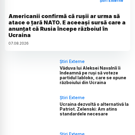
Știri Externe
Americanii confirmă că rușii ar urma să
atace o țară NATO. E aceeași sursă care a
anunțat că Rusia începe războiul în
Ucraina
07
.
08
.
2026
Știri Externe
Văduva lui Aleksei Navalnîi îi
îndeamnă pe ruși să voteze
partidul Iabloko, care se opune
războiului din Ucraina
Știri Externe
Ucraina dezvoltă o alternativă la
Patriot. Zelenski: Am atins
standardele necesare
Știri Externe