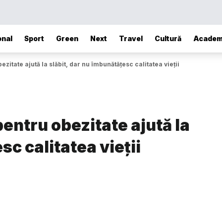
onal
Sport
Green
Next
Travel
Cultură
Academ
itate ajută la slăbit, dar nu îmbunătățesc calitatea vieții
ntru obezitate ajută la
sc calitatea vieții