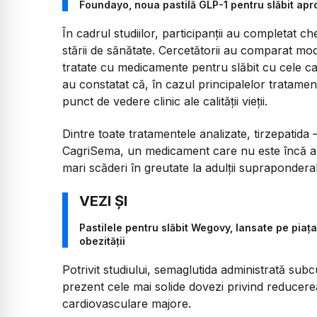
Foundayo, noua pastilă GLP-1 pentru slăbit apr
În cadrul studiilor, participanții au completat ch
stării de sănătate. Cercetătorii au comparat mod
tratate cu medicamente pentru slăbit cu cele car
au constatat că, în cazul principalelor tratament
punct de vedere clinic ale calității vieții.
Dintre toate tratamentele analizate, tirzepatida
CagriSema, un medicament care nu este încă apr
mari scăderi în greutate la adulții supraponderal
Pastilele pentru slăbit Wegovy, lansate pe piața
obezității
Potrivit studiului, semaglutida administrată sub
prezent cele mai solide dovezi privind reducerea 
cardiovasculare majore.