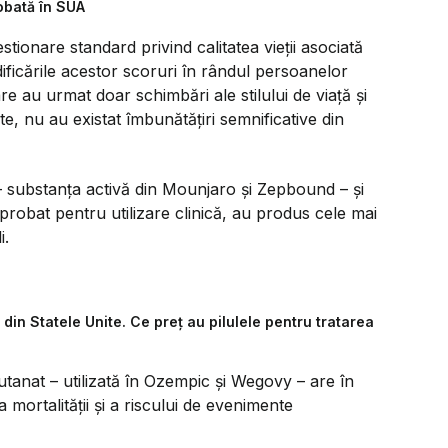
obată în SUA
estionare standard privind calitatea vieții asociată
ificările acestor scoruri în rândul persoanelor
e au urmat doar schimbări ale stilului de viață și
e, nu au existat îmbunătățiri semnificative din
 – substanța activă din Mounjaro și Zepbound – și
obat pentru utilizare clinică, au produs cele mai
i.
 din Statele Unite. Ce preț au pilulele pentru tratarea
cutanat – utilizată în Ozempic și Wegovy – are în
mortalității și a riscului de evenimente