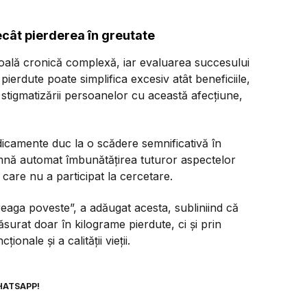
ecât pierderea în greutate
oală cronică complexă, iar evaluarea succesului
ierdute poate simplifica excesiv atât beneficiile,
a stigmatizării persoanelor cu această afecțiune,
dicamente duc la o scădere semnificativă în
mnă automat îmbunătățirea tuturor aspectelor
care nu a participat la cercetare.
reaga poveste”, a adăugat acesta, subliniind că
surat doar în kilograme pierdute, ci și prin
ionale și a calității vieții.
HATSAPP!