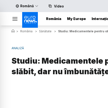
Română
Video
România
My Europe
Internați
>
România
>
Sănătate
>
Studiu: Medicamentele pentru obez
ANALIZĂ
Studiu: Medicamentele pe
slăbit, dar nu îmbunătățe