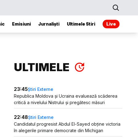
ic
Emisiuni
Jurnaliști
Ultimele Stiri
Live
ULTIMELE
23:45
Știri Externe
Republica Moldova și Ucraina evaluează scăderea
critică a nivelului Nistrului și pregătesc măsuri
22:48
Știri Externe
Candidatul progresist Abdul El-Sayed obține victoria
în alegerile primare democrate din Michigan