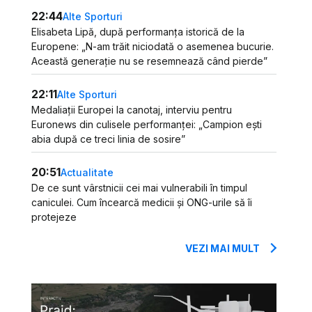
22:44
Alte Sporturi
Elisabeta Lipă, după performanța istorică de la
Europene: „N-am trăit niciodată o asemenea bucurie.
Această generație nu se resemnează când pierde”
22:11
Alte Sporturi
Medaliații Europei la canotaj, interviu pentru
Euronews din culisele performanței: „Campion ești
abia după ce treci linia de sosire”
20:51
Actualitate
De ce sunt vârstnicii cei mai vulnerabili în timpul
caniculei. Cum încearcă medicii și ONG-urile să îi
protejeze
VEZI MAI MULT