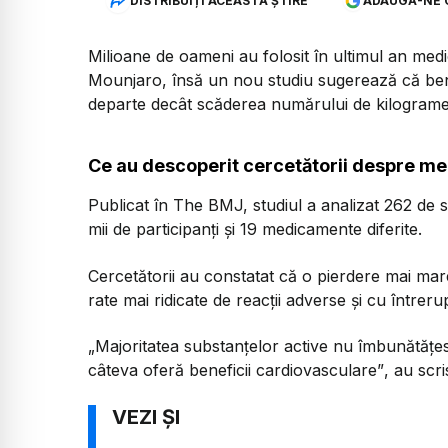
DISTRIBUIȚI ACEASTĂ ȘTIRE
ADAUGĂ-NE 
Milioane de oameni au folosit în ultimul an me
Mounjaro, însă un nou studiu sugerează că benef
departe decât scăderea numărului de kilograme 
Ce au descoperit cercetătorii despre me
Publicat în The BMJ, studiul a analizat 262 de s
mii de participanți și 19 medicamente diferite.
Cercetătorii au constatat că o pierdere mai mar
rate mai ridicate de reacții adverse și cu întrer
„Majoritatea substanțelor active nu îmbunătățesc 
câteva oferă beneficii cardiovasculare”
, au scri