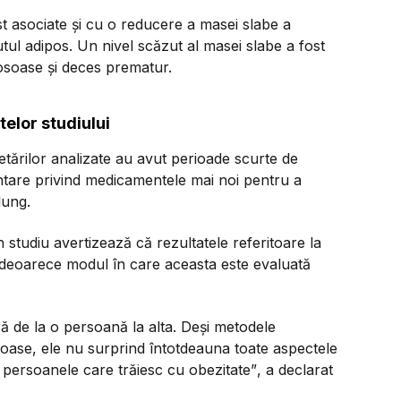
ost asociate și cu o reducere a masei slabe a
tul adipos. Un nivel scăzut al masei slabe a fost
 osoase și deces prematur.
telor studiului
cetărilor analizate au avut perioade scurte de
ntare privind medicamentele mai noi pentru a
lung.
n studiu avertizează că rezultatele referitoare la
ă, deoarece modul în care aceasta este evaluată
ră de la o persoană la alta. Deși metodele
roase, ele nu surprind întotdeauna toate aspectele
 persoanele care trăiesc cu obezitate”
, a declarat