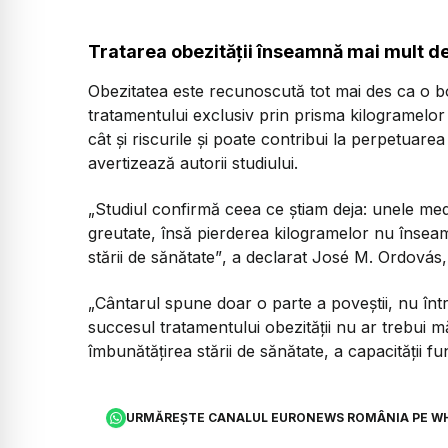
Tratarea obezității înseamnă mai mult d
Obezitatea este recunoscută tot mai des ca o b
tratamentului exclusiv prin prisma kilogramelor p
cât și riscurile și poate contribui la perpetuare
avertizează autorii studiului.
„Studiul confirmă ceea ce știam deja: unele me
greutate, însă pierderea kilogramelor nu însea
stării de sănătate”
, a declarat José M. Ordovás, 
„Cântarul spune doar o parte a poveștii, nu înt
succesul tratamentului obezității nu ar trebui mă
îmbunătățirea stării de sănătate, a capacității funcț
URMĂREȘTE CANALUL EURONEWS ROMÂNIA PE W