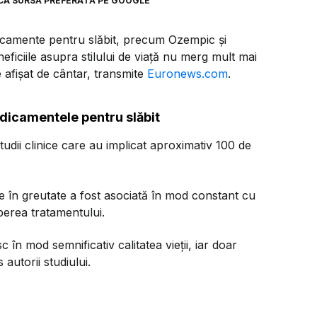
CA SURSĂ PREFERATĂ PE GOOGLE
dicamente pentru slăbit, precum Ozempic și
iciile asupra stilului de viață nu merg mult mai
afișat de cântar, transmite
Euronews.com
.
dicamentele pentru slăbit
tudii clinice care au implicat aproximativ 100 de
e în greutate a fost asociată în mod constant cu
uperea tratamentului.
în mod semnificativ calitatea vieții, iar doar
s autorii studiului.