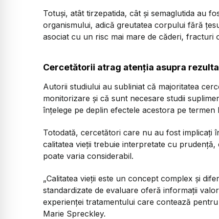
Totuși, atât tirzepatida, cât și semaglutida au f
organismului, adică greutatea corpului fără țesu
asociat cu un risc mai mare de căderi, fracturi
Cercetătorii atrag atenția asupra rezulta
Autorii studiului au subliniat că majoritatea cer
monitorizare și că sunt necesare studii suplime
înțelege pe deplin efectele acestora pe termen 
Totodată, cercetători care nu au fost implicați î
calitatea vieții trebuie interpretate cu prudenț
poate varia considerabil.
„Calitatea vieții este un concept complex și dife
standardizate de evaluare oferă informații valo
experienței tratamentului care contează pentru
Marie Spreckley.