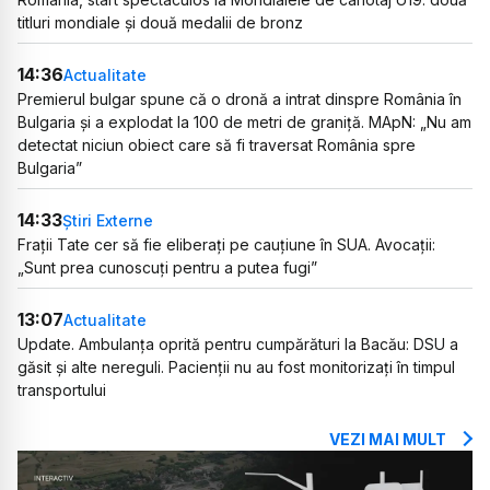
titluri mondiale și două medalii de bronz
14:36
Actualitate
Premierul bulgar spune că o dronă a intrat dinspre România în
Bulgaria și a explodat la 100 de metri de graniță. MApN: „Nu am
detectat niciun obiect care să fi traversat România spre
Bulgaria”
14:33
Știri Externe
Frații Tate cer să fie eliberați pe cauțiune în SUA. Avocații:
„Sunt prea cunoscuți pentru a putea fugi”
13:07
Actualitate
Update. Ambulanța oprită pentru cumpărături la Bacău: DSU a
găsit și alte nereguli. Pacienții nu au fost monitorizați în timpul
transportului
VEZI MAI MULT