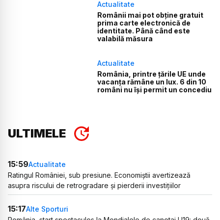
Actualitate
Românii mai pot obține gratuit
prima carte electronică de
identitate. Până când este
valabilă măsura
Actualitate
România, printre țările UE unde
vacanța rămâne un lux. 6 din 10
români nu își permit un concediu
ULTIMELE
15:59
Actualitate
Ratingul României, sub presiune. Economiștii avertizează
asupra riscului de retrogradare și pierderii investițiilor
15:17
Alte Sporturi
România, start spectaculos la Mondialele de canotaj U19: două