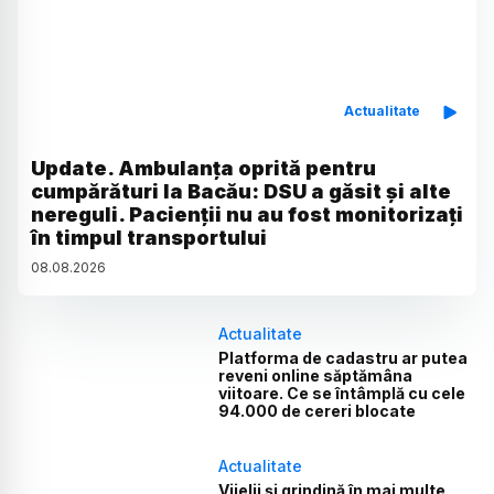
Actualitate
Update. Ambulanța oprită pentru
cumpărături la Bacău: DSU a găsit și alte
nereguli. Pacienții nu au fost monitorizați
în timpul transportului
08
.
08
.
2026
Actualitate
Platforma de cadastru ar putea
reveni online săptămâna
viitoare. Ce se întâmplă cu cele
94.000 de cereri blocate
Actualitate
Vijelii și grindină în mai multe