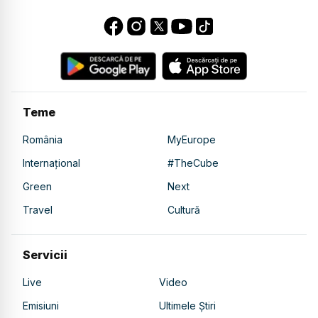
Teme
România
MyEurope
Internațional
#TheCube
Green
Next
Travel
Cultură
Servicii
Live
Video
Emisiuni
Ultimele Știri