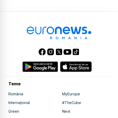
Teme
România
MyEurope
Internațional
#TheCube
Green
Next