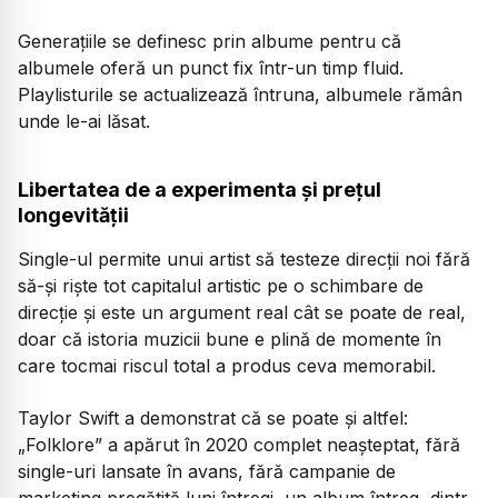
Generațiile se definesc prin albume pentru că
albumele oferă un punct fix într-un timp fluid.
Playlisturile se actualizează întruna, albumele rămân
unde le-ai lăsat.
Libertatea de a experimenta și prețul
longevității
Single-ul permite unui artist să testeze direcții noi fără
să-și riște tot capitalul artistic pe o schimbare de
direcție și este un argument real cât se poate de real,
doar că istoria muzicii bune e plină de momente în
care tocmai riscul total a produs ceva memorabil.
Taylor Swift a demonstrat că se poate și altfel:
„Folklore”
a apărut în 2020 complet neașteptat, fără
single-uri lansate în avans, fără campanie de
marketing pregătită luni întregi, un album întreg, dintr-