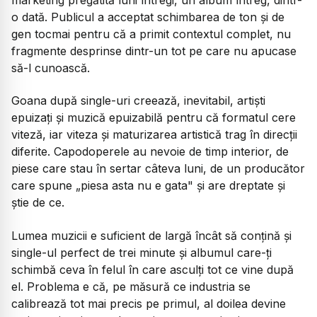
o dată. Publicul a acceptat schimbarea de ton și de
gen tocmai pentru că a primit contextul complet, nu
fragmente desprinse dintr-un tot pe care nu apucase
să-l cunoască.
Goana după single-uri creează, inevitabil, artiști
epuizați și muzică epuizabilă pentru că formatul cere
viteză, iar viteza și maturizarea artistică trag în direcții
diferite. Capodoperele au nevoie de timp interior, de
piese care stau în sertar câteva luni, de un producător
care spune
„piesa asta nu e gata"
și are dreptate și
știe de ce.
Lumea muzicii e suficient de largă încât să conțină și
single-ul perfect de trei minute și albumul care-ți
schimbă ceva în felul în care asculți tot ce vine după
el. Problema e că, pe măsură ce industria se
calibrează tot mai precis pe primul, al doilea devine