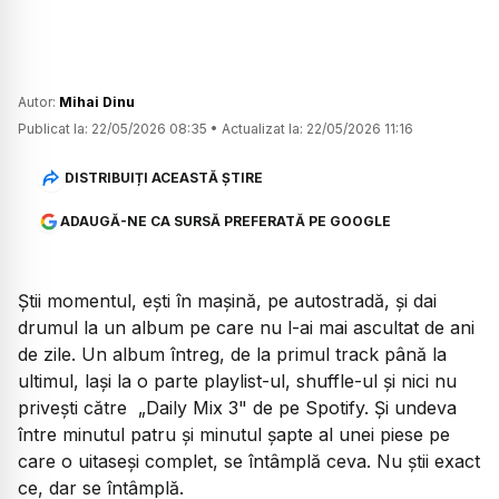
Autor:
Mihai Dinu
Publicat la:
22/05/2026 08:35
•
Actualizat la:
22/05/2026 11:16
DISTRIBUIȚI ACEASTĂ ȘTIRE
ADAUGĂ-NE CA SURSĂ PREFERATĂ PE GOOGLE
Știi momentul, ești în mașină, pe autostradă, și dai
drumul la un album pe care nu l-ai mai ascultat de ani
de zile. Un album întreg, de la primul track până la
ultimul, lași la o parte
playlist
-ul,
shuffle
-ul și nici nu
privești către
„Daily Mix 3"
de pe Spotify. Și undeva
între minutul patru și minutul șapte al unei piese pe
care o uitaseși complet, se întâmplă ceva. Nu știi exact
ce, dar se întâmplă.