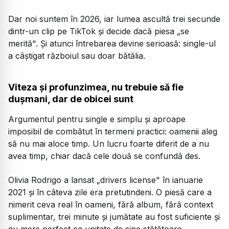
Dar noi suntem în 2026, iar lumea ascultă trei secunde
dintr-un clip pe TikTok și decide dacă piesa „se
merită". Și atunci întrebarea devine serioasă: single-ul
a câștigat războiul sau doar bătălia.
Viteza și profunzimea, nu trebuie să fie
dușmani, dar de obicei sunt
Argumentul pentru single e simplu și aproape
imposibil de combătut în termeni practici: oamenii aleg
să nu mai aloce timp. Un lucru foarte diferit de a nu
avea timp, chiar dacă cele două se confundă des.
Olivia Rodrigo a lansat
„drivers license"
în ianuarie
2021 și în câteva zile era pretutindeni. O piesă care a
nimerit ceva real în oameni, fără album, fără context
suplimentar, trei minute și jumătate au fost suficiente și
au mers perfect ca unitate de sine stătătoare.