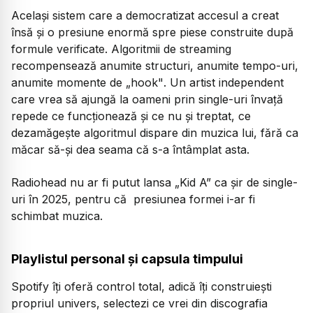
Același sistem care a democratizat accesul a creat
însă și o presiune enormă spre piese construite după
formule verificate. Algoritmii de streaming
recompensează anumite structuri, anumite tempo-uri,
anumite momente de
„hook"
. Un artist independent
care vrea să ajungă la oameni prin single-uri învață
repede ce funcționează și ce nu și treptat, ce
dezamăgește algoritmul dispare din muzica lui, fără ca
măcar să-și dea seama că s-a întâmplat asta.
Radiohead nu ar fi putut lansa
„Kid A”
ca șir de single-
uri în 2025, pentru că presiunea formei i-ar fi
schimbat muzica.
Playlistul personal și capsula timpului
Spotify îți oferă control total, adică îți construiești
propriul univers, selectezi ce vrei din discografia