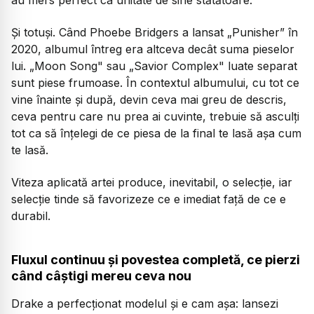
Și totuși. Când Phoebe Bridgers a lansat
„Punisher”
în
2020, albumul întreg era altceva decât suma pieselor
lui.
„Moon Song"
sau
„Savior Complex"
luate separat
sunt piese frumoase. În contextul albumului, cu tot ce
vine înainte și după, devin ceva mai greu de descris,
ceva pentru care nu prea ai cuvinte, trebuie să asculți
tot ca să înțelegi de ce piesa de la final te lasă așa cum
te lasă.
Viteza aplicată artei produce, inevitabil, o selecție, iar
selecție tinde să favorizeze ce e imediat față de ce e
durabil.
Fluxul continuu și povestea completă, ce pierzi
când câștigi mereu ceva nou
Drake a perfecționat modelul și e cam așa: lansezi