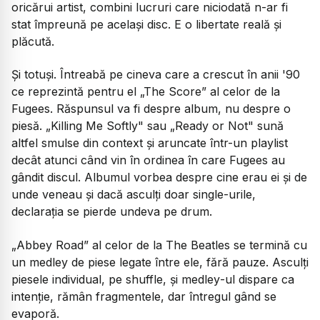
oricărui artist, combini lucruri care niciodată n-ar fi
stat împreună pe același disc. E o libertate reală și
plăcută.
Și totuși. Întreabă pe cineva care a crescut în anii '90
ce reprezintă pentru el
„The Score”
al celor de la
Fugees. Răspunsul va fi despre album, nu despre o
piesă.
„Killing Me Softly"
sau
„Ready or Not"
sună
altfel smulse din context și aruncate într-un playlist
decât atunci când vin în ordinea în care Fugees au
gândit discul. Albumul vorbea despre cine erau ei și de
unde veneau și dacă asculți doar single-urile,
declarația se pierde undeva pe drum.
„Abbey Road”
al celor de la The Beatles se termină cu
un medley de piese legate între ele, fără pauze. Asculți
piesele individual, pe shuffle, și
medley
-ul dispare ca
intenție, rămân fragmentele, dar întregul gând se
evaporă.