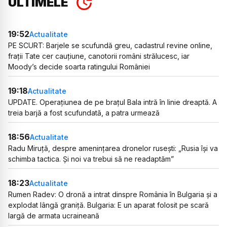
ULTIMELE
19:52
Actualitate
PE SCURT: Barjele se scufundă greu, cadastrul revine online,
frații Tate cer cauțiune, canotorii români strălucesc, iar
Moody’s decide soarta ratingului României
19:18
Actualitate
UPDATE. Operațiunea de pe brațul Bala intră în linie dreaptă. A
treia barjă a fost scufundată, a patra urmează
18:56
Actualitate
Radu Miruță, despre amenințarea dronelor rusești: „Rusia își va
schimba tactica. Și noi va trebui să ne readaptăm”
18:23
Actualitate
Rumen Radev: O dronă a intrat dinspre România în Bulgaria și a
explodat lângă graniță. Bulgaria: E un aparat folosit pe scară
largă de armata ucraineană