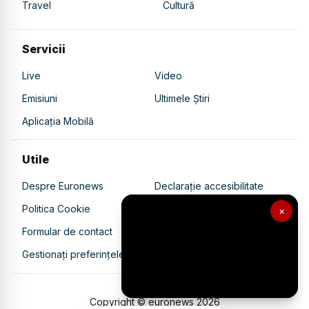
Travel
Cultură
Servicii
Live
Video
Emisiuni
Ultimele Știri
Aplicația Mobilă
Utile
Despre Euronews
Declarație accesibilitate
Politica Cookie
Politica de confidențialitate
×
Formular de contact
Transparență în utilizarea AI
Gestionați preferințele
Copyright © euronews
2026