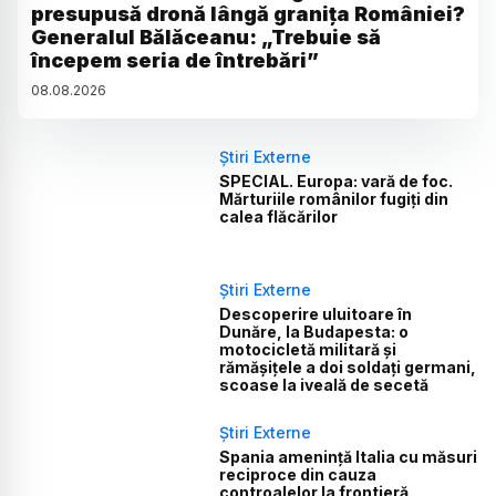
presupusă dronă lângă granița României?
Generalul Bălăceanu: „Trebuie să
începem seria de întrebări”
08
.
08
.
2026
Știri Externe
SPECIAL. Europa: vară de foc.
Mărturiile românilor fugiți din
calea flăcărilor
Știri Externe
Descoperire uluitoare în
Dunăre, la Budapesta: o
motocicletă militară și
rămășițele a doi soldați germani,
scoase la iveală de secetă
Știri Externe
Spania amenință Italia cu măsuri
reciproce din cauza
controalelor la frontieră