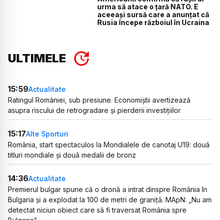
urma să atace o țară NATO. E
aceeași sursă care a anunțat că
Rusia începe războiul în Ucraina
ULTIMELE
15:59
Actualitate
Ratingul României, sub presiune. Economiștii avertizează
asupra riscului de retrogradare și pierderii investițiilor
15:17
Alte Sporturi
România, start spectaculos la Mondialele de canotaj U19: două
titluri mondiale și două medalii de bronz
14:36
Actualitate
Premierul bulgar spune că o dronă a intrat dinspre România în
Bulgaria și a explodat la 100 de metri de graniță. MApN: „Nu am
detectat niciun obiect care să fi traversat România spre