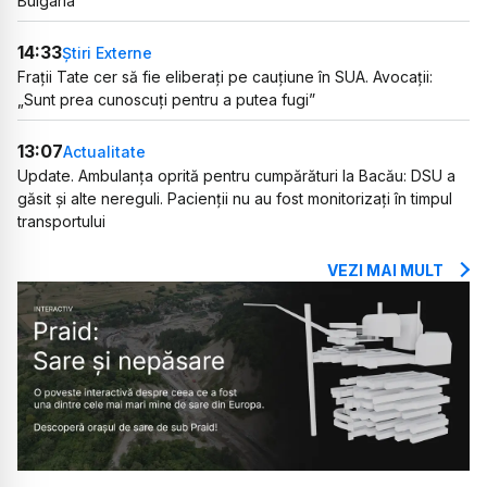
Bulgaria”
14:33
Știri Externe
Frații Tate cer să fie eliberați pe cauțiune în SUA. Avocații:
„Sunt prea cunoscuți pentru a putea fugi”
13:07
Actualitate
Update. Ambulanța oprită pentru cumpărături la Bacău: DSU a
găsit și alte nereguli. Pacienții nu au fost monitorizați în timpul
transportului
VEZI MAI MULT