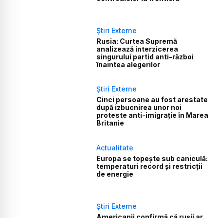
Știri Externe
Rusia: Curtea Supremă
analizează interzicerea
singurului partid anti-război
înaintea alegerilor
Știri Externe
Cinci persoane au fost arestate
după izbucnirea unor noi
proteste anti-imigrație în Marea
Britanie
Actualitate
Europa se topește sub caniculă:
temperaturi record și restricții
de energie
Știri Externe
Americanii confirmă că rușii ar