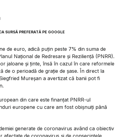
1
CA SURSĂ PREFERATĂ PE GOOGLE
ane de euro, adică puțin peste 7% din suma de
lanul Național de Redresare și Reziliență (PNRR).
r jaloane și ținte, însă în cazul în care reformele
ă de o perioadă de grație de șase. În direct la
egfried Mureșan a avertizat că banii pot fi
n.
uropean din care este finanțat PNRR-ul
fonduri europene cu care am fost obișnuiți până
emiei generate de coronavirus având ca obiectiv
lor afectate de coronavirus și de consecințele