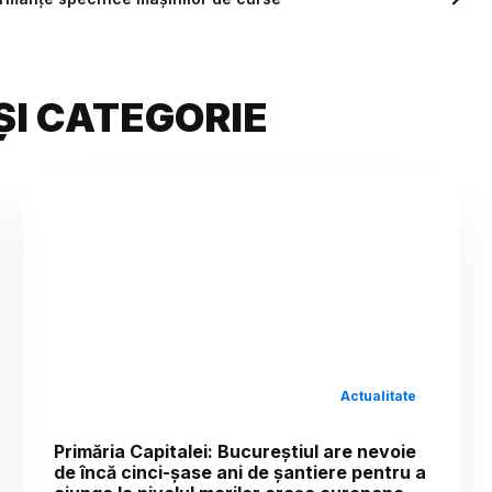
ȘI CATEGORIE
Actualitate
Primăria Capitalei: Bucureștiul are nevoie
de încă cinci-șase ani de șantiere pentru a