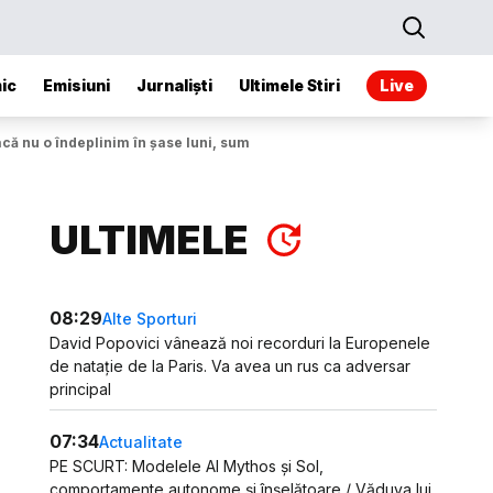
ic
Emisiuni
Jurnaliști
Ultimele Stiri
Live
ă nu o îndeplinim în șase luni, suma este pierdută
ULTIMELE
08:29
Alte Sporturi
David Popovici vânează noi recorduri la Europenele
de natație de la Paris. Va avea un rus ca adversar
principal
07:34
Actualitate
PE SCURT: Modelele AI Mythos și Sol,
comportamente autonome și înșelătoare / Văduva lui