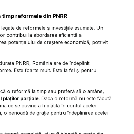
a timp reformele din PNRR
e legate de reformele și investițiile asumate. Un
vor contribui la abordarea eficientă a
rea potențialului de creștere economică, potrivit
e durata PNRR, România are de îndeplinit
orme. Este foarte mult. Este la fel și pentru
ască o reformă la timp sau preferă să o amâne,
plăților parțiale
. Dacă o reformă nu este făcută
 ce se cuvine a fi plătită în contul acelei
 o perioadă de grație pentru îndeplinirea acelei
o tranșă completă, ci va fi blocată o parte din