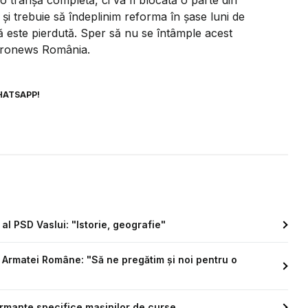
 și trebuie să îndeplinim reforma în șase luni de
ă este pierdută. Sper să nu se întâmple acest
Euronews România.
HATSAPP!
al PSD Vaslui: "Istorie, geografie"
 Armatei Române: "Să ne pregătim și noi pentru o
rmanțe specifice mașinilor de curse