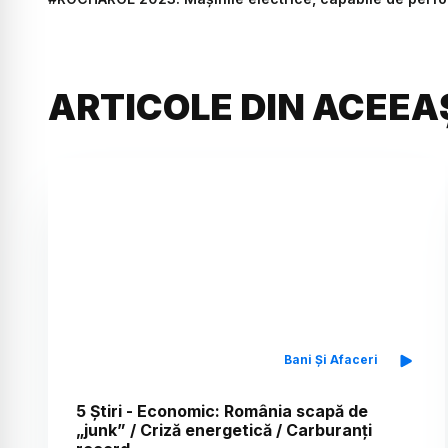
ARTICOLE DIN ACEEA
Bani Și Afaceri
5 Știri - Economic: România scapă de
„junk” / Criză energetică / Carburanți