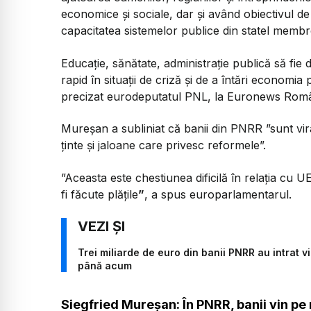
economice și sociale, dar și având obiectivul de 
capacitatea sistemelor publice din statel memb
Educație, sănătate, administrație publică să fie 
rapid în situații de criză și de a întări economia 
precizat eurodeputatul PNL, la Euronews Româ
Mureșan a subliniat că banii din PNRR ”sunt vir
ținte și jaloane care privesc reformele”.
”Aceasta este chestiunea dificilă în relația cu UE
fi făcute plățile
”
, a spus europarlamentarul.
Trei miliarde de euro din banii PNRR au intrat v
până acum
Siegfried Mureșan: În PNRR, banii vin pe 