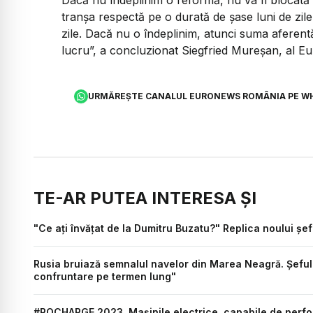
tranșa respectă pe o durată de șase luni de zile
zile. Dacă nu o îndeplinim, atunci suma aferent
lucru”, a concluzionat Siegfried Mureșan, al 
URMĂREȘTE CANALUL EURONEWS ROMÂNIA PE W
TE-AR PUTEA INTERESA ȘI
"Ce ați învățat de la Dumitru Buzatu?" Replica noului șef 
Rusia bruiază semnalul navelor din Marea Neagră. Șeful
confruntare pe termen lung"
#ROCHARGE 2023. Mașinile electrice, capabile de perfo