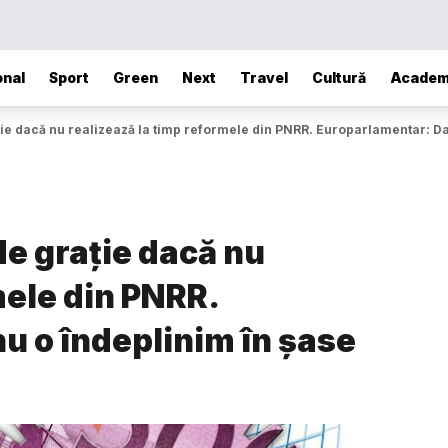
onal
Sport
Green
Next
Travel
Cultură
Academ
ie dacă nu realizează la timp reformele din PNRR. Europarlamentar: Dac
e grație dacă nu
mele din PNRR.
u o îndeplinim în șase