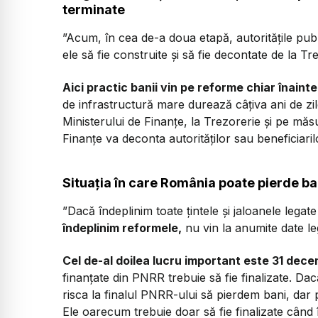
terminate
”Acum, în cea de-a doua etapă, autoritățile publ
ele să fie construite și să fie decontate de la Tr
Aici practic banii vin pe reforme chiar înaint
de infrastructură mare durează câțiva ani de zile 
Ministerului de Finanțe, la Trezorerie și pe măsu
Finanțe va deconta autorităților sau beneficiarilo
Situația în care România poate pierde b
”Dacă îndeplinim toate țintele și jaloanele lega
îndeplinim reformele,
nu vin la anumite date lega
Cel de-al doilea lucru important este 31 dec
finanțate din PNRR trebuie să fie finalizate. Dacă
risca la finalul PNRR-ului să pierdem bani, dar p
Ele oarecum trebuie doar să fie finalizate când