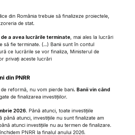
ice din România trebuie să finalizeze proiectele,
ezoreria de stat.
e de a avea lucrările terminate
, mai ales la lucrări
să fie terminate. (...) Banii sunt în contul
ră ce lucrările se vor finaliza, Ministerul de
r privați aceste lucrări
ani din PNRR
te de reformă, nu vom pierde bani
. Banii vin când
te de finalizarea investițiilor.
embrie 2026
. Până atunci, toate investițiile
 până atunci, investițiile nu sunt finalizate am
ână atunci investițiile nu au termen de finalizare.
 închidem PNRR la finalul anului 2026.