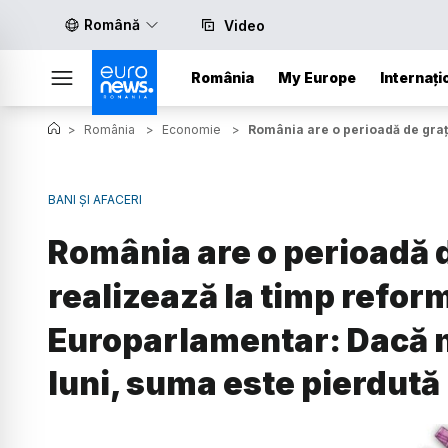
Română
Video
România
My Europe
Internați
>
România
>
Economie
>
România are o perioadă de graț
BANI ȘI AFACERI
România are o perioadă d
realizează la timp refor
Europarlamentar: Dacă n
luni, suma este pierdută