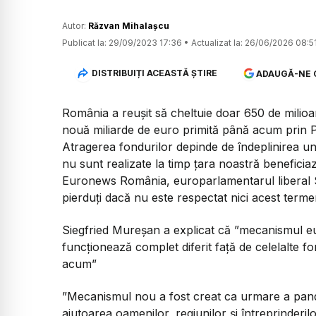
Autor:
Răzvan Mihalașcu
Publicat la:
29/09/2023 17:36
•
Actualizat la:
26/06/2026 08:5
DISTRIBUIȚI ACEASTĂ ȘTIRE
ADAUGĂ-NE 
România a reușit să cheltuie doar 650 de milio
nouă miliarde de euro primită până acum prin P
Atragerea fondurilor depinde de îndeplinirea uno
nu sunt realizate la timp țara noastră beneficiaz
Euronews România, europarlamentarul liberal Si
pierduți dacă nu este respectat nici acest terme
Siegfried Mureșan a explicat că ”mecanismul e
funcționează complet diferit față de celelalte 
acum”
”Mecanismul nou a fost creat ca urmare a pand
ajutoarea oamenilor, regiunilor și întreprinderi