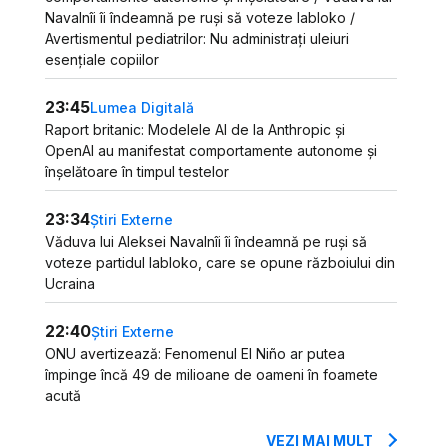
Navalnîi îi îndeamnă pe ruși să voteze Iabloko /
Avertismentul pediatrilor: Nu administrați uleiuri
esențiale copiilor
23:45
Lumea Digitală
Raport britanic: Modelele AI de la Anthropic și
OpenAI au manifestat comportamente autonome și
înșelătoare în timpul testelor
23:34
Știri Externe
Văduva lui Aleksei Navalnîi îi îndeamnă pe ruși să
voteze partidul Iabloko, care se opune războiului din
Ucraina
22:40
Știri Externe
ONU avertizează: Fenomenul El Niño ar putea
împinge încă 49 de milioane de oameni în foamete
acută
VEZI MAI MULT