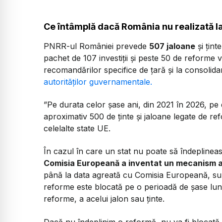
Ce întâmplă dacă România nu realizată l
PNRR-ul României prevede
507 jaloane
și țint
pachet de 107 investiții și peste 50 de reforme 
recomandărilor specifice de țară și la consolida
autorităților guvernamentale.
”Pe durata celor șase ani, din 2021 în 2026, p
aproximativ 500 de ținte și jaloane legate de ref
celelalte state UE.
În cazul în care un stat nu poate să îndepline
Comisia Europeană a inventat un mecanism al 
până la data agreată cu Comisia Europeană, suma
reforme este blocată pe o perioadă de șase luni,
reforme, a acelui jalon sau ținte.
Dacă nu îndeplinim o reformă, nu va fi blocată 