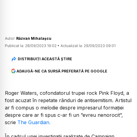
Autor:
Răzvan Mihalașcu
Publicat la:
28/09/2023 19:02
•
Actualizat la:
29/09/2023 09:01
DISTRIBUIȚI ACEASTĂ ȘTIRE
ADAUGĂ-NE CA SURSĂ PREFERATĂ PE GOOGLE
Roger Waters, cofondatorul trupei rock Pink Floyd, a
fost acuzat în repetate rânduri de antisemitism. Artistul
ar fi compus o melodie despre impresarul formației
despre care ar fi spus c-ar fi un ”evreu nenorocit”,
scrie
The Guardian.
În cadrul unei investigații realizate de Campaign