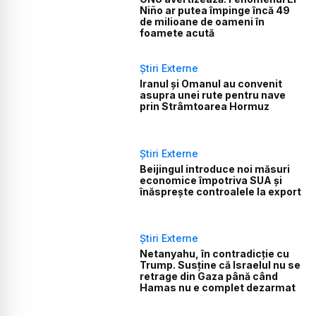
Niño ar putea împinge încă 49
de milioane de oameni în
foamete acută
Știri Externe
Iranul și Omanul au convenit
asupra unei rute pentru nave
prin Strâmtoarea Hormuz
Știri Externe
Beijingul introduce noi măsuri
economice împotriva SUA și
înăsprește controalele la export
Știri Externe
Netanyahu, în contradicție cu
Trump. Susține că Israelul nu se
retrage din Gaza până când
Hamas nu e complet dezarmat