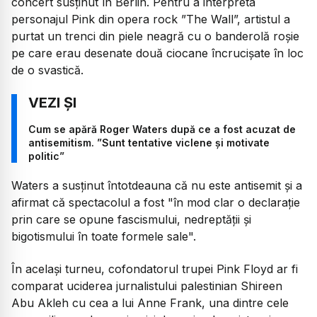
concert susținut în Berlin. Pentru a interpreta
personajul Pink din opera rock ”The Wall”, artistul a
purtat un trenci din piele neagră cu o banderolă roșie
pe care erau desenate două ciocane încrucișate în loc
de o svastică.
Cum se apără Roger Waters după ce a fost acuzat de
antisemitism. ”Sunt tentative viclene și motivate
politic”
Waters a susținut întotdeauna că nu este antisemit și a
afirmat că spectacolul a fost "în mod clar o declarație
prin care se opune fascismului, nedreptății și
bigotismului în toate formele sale".
În același turneu, cofondatorul trupei Pink Floyd ar fi
comparat uciderea jurnalistului palestinian Shireen
Abu Akleh cu cea a lui Anne Frank, una dintre cele