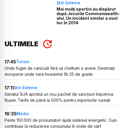
Știri Externe
Mai mulți sportivi au dispărut
după Jocurile Commonwealth-
ului. Un incident similar a avut
loc în 2014
ULTIMELE
17:45
Turism
Unde fugim de caniculă fără să cheltuim o avere. Destinații
europene unde vara înseamnă 18-25 de grade
17:11
Știri Externe
Senatul SUA aprobă un nou pachet de sancțiuni împotriva
Rusiei. Tarife de până la 500% pentru importurile rusești
16:35
Mediu
Peste 150.000 de prosumatori ajută sistemul energetic. Cum
contribuie la reducerea consumului în orele de vârf