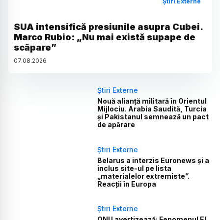
Știri Externe
SUA intensifică presiunile asupra Cubei.
Marco Rubio: „Nu mai există supape de
scăpare”
07
.
08
.
2026
Știri Externe
Nouă alianță militară în Orientul
Mijlociu. Arabia Saudită, Turcia
și Pakistanul semnează un pact
de apărare
Știri Externe
Belarus a interzis Euronews și a
inclus site-ul pe lista
„materialelor extremiste”.
Reacții în Europa
Știri Externe
ONU avertizează: Fenomenul El