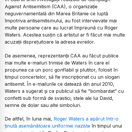
Against Antisemitism (CAA), o organizație
neguvernamentală din Marea Britanie ce luptă
împotriva antisemitismului, au fost intervievate mai
multe persoane care au lucrat împreună cu Roger
Waters. Acestea susțin că artistul ar fi făcut mai multe
acuzații disprețuitoare la adresa evreilor.
De asemenea, reprezentanții CAA au făcut publice
mai multe e-mailuri trimise de Waters în care el
propunea ca un porc gonflabil și plutitor, folosit în
timpul concertelor, să fie inscripționat cu un slogan
antisemit. În e-mailurile ce datează din anul 2010,
Waters a sugerat și ca publicul să fie ”bombardat” cu
confetti sub formă de svastici, stele ale lui David,
semne de dolar sau alte simboluri.
De altfel, în luna mai,
Roger Waters a apărut într-o
ținută asemănătoare uniformei naziste
în timpul unui