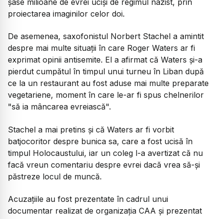
șase milioane de evrei uciși de regimul nazist, prin
proiectarea imaginilor celor doi.
De asemenea, saxofonistul Norbert Stachel a amintit
despre mai multe situații în care Roger Waters ar fi
exprimat opinii antisemite. El a afirmat că Waters și-a
pierdut cumpătul în timpul unui turneu în Liban după
ce la un restaurant au fost aduse mai multe preparate
vegetariene, moment în care le-ar fi spus chelnerilor
"să ia mâncarea evreiască".
Stachel a mai pretins și că Waters ar fi vorbit
batjocoritor despre bunica sa, care a fost ucisă în
timpul Holocaustului, iar un coleg l-a avertizat că nu
facă vreun comentariu despre evrei dacă vrea să-și
păstreze locul de muncă.
Acuzațiile au fost prezentate în cadrul unui
documentar realizat de organizația CAA și prezentat