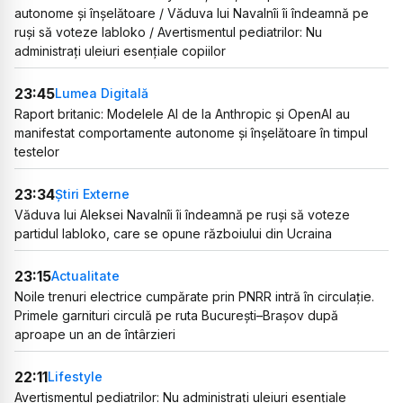
autonome și înșelătoare / Văduva lui Navalnîi îi îndeamnă pe
ruși să voteze Iabloko / Avertismentul pediatrilor: Nu
administrați uleiuri esențiale copiilor
23:45
Lumea Digitală
Raport britanic: Modelele AI de la Anthropic și OpenAI au
manifestat comportamente autonome și înșelătoare în timpul
testelor
23:34
Știri Externe
Văduva lui Aleksei Navalnîi îi îndeamnă pe ruși să voteze
partidul Iabloko, care se opune războiului din Ucraina
23:15
Actualitate
Noile trenuri electrice cumpărate prin PNRR intră în circulație.
Primele garnituri circulă pe ruta București–Brașov după
aproape un an de întârzieri
22:11
Lifestyle
Avertismentul pediatrilor: Nu administrați uleiuri esențiale