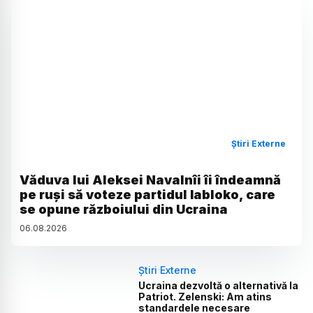
Știri Externe
Văduva lui Aleksei Navalnîi îi îndeamnă
pe ruși să voteze partidul Iabloko, care
se opune războiului din Ucraina
06
.
08
.
2026
Știri Externe
Ucraina dezvoltă o alternativă la
Patriot. Zelenski: Am atins
standardele necesare