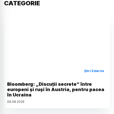
CATEGORIE
Știri Externe
Bloomberg: „Discuții secrete” între
europeni și ruși în Austria, pentru pacea
în Ucraina
06
.
08
.
2026