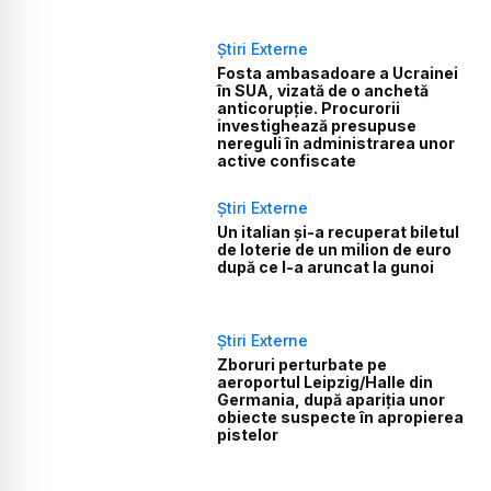
Știri Externe
Fosta ambasadoare a Ucrainei
în SUA, vizată de o anchetă
anticorupție. Procurorii
investighează presupuse
nereguli în administrarea unor
active confiscate
Știri Externe
Un italian și-a recuperat biletul
de loterie de un milion de euro
după ce l-a aruncat la gunoi
Știri Externe
Zboruri perturbate pe
aeroportul Leipzig/Halle din
Germania, după apariția unor
obiecte suspecte în apropierea
pistelor