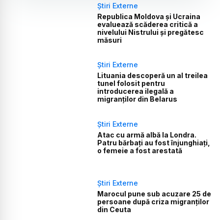
Știri Externe
Republica Moldova și Ucraina
evaluează scăderea critică a
nivelului Nistrului și pregătesc
măsuri
Știri Externe
Lituania descoperă un al treilea
tunel folosit pentru
introducerea ilegală a
migranților din Belarus
Știri Externe
Atac cu armă albă la Londra.
Patru bărbați au fost înjunghiați,
o femeie a fost arestată
Știri Externe
Marocul pune sub acuzare 25 de
persoane după criza migranților
din Ceuta