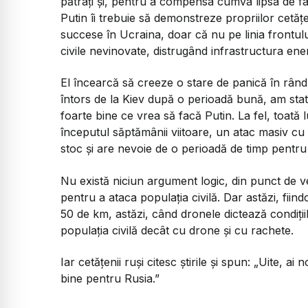
pătrați și, pentru a compensa cumva lipsa de fap
Putin îi trebuie să demonstreze propriilor cetățe
succese în Ucraina, doar că nu pe linia frontului
civile nevinovate, distrugând infrastructura energ
El încearcă să creeze o stare de panică în rându
întors de la Kiev după o perioadă bună, am stat
foarte bine ce vrea să facă Putin. La fel, toat
începutul săptămânii viitoare, un atac masiv cu 
stoc și are nevoie de o perioadă de timp pentru 
Nu există niciun argument logic, din punct de ved
pentru a ataca populația civilă. Dar astăzi, fiindc
50 de km, astăzi, când dronele dictează condiții
populația civilă decât cu drone și cu rachete.
Iar cetățenii ruși citesc știrile și spun: „Uite, a
bine pentru Rusia.”