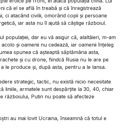
te eroice pe front, el atacă populația civilă. Lui
ni că el se află în treabă și că înregistrează
, ci atacând civilii, omorând copii și persoane
etică, iar asta nu îl ajută să câștige războiul.
l populației, dar eu vă asigur că, alaltăieri, m-am
 acolo și oamenii nu cedează, iar oamenii înțeleg
ă lumea spunea că așteaptă săptămâna asta,
rachete și cu drone, fiindcă Rusia nu le are pe
a le produce și, după asta, pentru a le lansa.
ere strategic, tactic, nu există nicio necesitate
ă liniile, armatele sunt despărțite la 30, 40, chiar
le războiului, Putin nu poate să afecteze
i noștri au mai lovit Ucraina, înseamnă că totul e