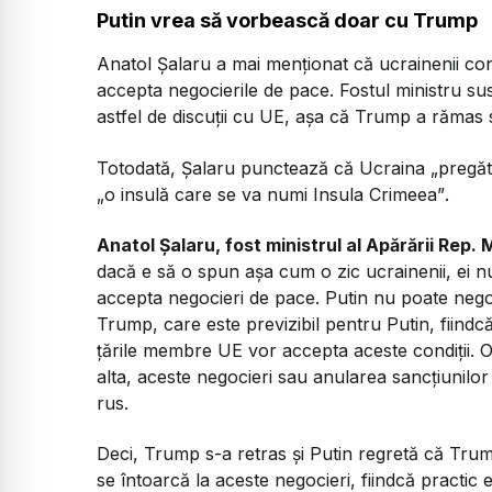
Putin vrea să vorbească doar cu Trump
Anatol Șalaru a mai menționat că ucrainenii cons
accepta negocierile de pace. Fostul ministru su
astfel de discuții cu UE, așa că Trump a rămas 
Totodată, Șalaru punctează că Ucraina
„pregăt
„o insulă care se va numi Insula Crimeea”
.
Anatol Șalaru, fost ministrul al Apărării Rep.
dacă e să o spun așa cum o zic ucrainenii, ei nu 
accepta negocieri de pace. Putin nu poate neg
Trump, care este previzibil pentru Putin, fiindc
țările membre UE vor accepta aceste condiții. Or
alta, aceste negocieri sau anularea sancțiunilor
rus.
Deci, Trump s-a retras și Putin regretă că Trum
se întoarcă la aceste negocieri, fiindcă practic