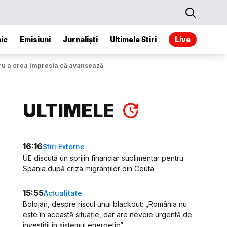
ic
Emisiuni
Jurnaliști
Ultimele Stiri
Live
ntru a crea impresia că avansează
ULTIMELE
16:16
Știri Externe
UE discută un sprijin financiar suplimentar pentru
Spania după criza migranților din Ceuta
15:55
Actualitate
Bolojan, despre riscul unui blackout: „România nu
este în această situație, dar are nevoie urgentă de
investiții în sistemul energetic”