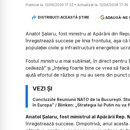
Publicat la:
12/06/2026 17:22
•
Actualizat la:
12/06/2026 17:35
DISTRIBUIȚI ACEASTĂ ȘTIRE
ADAUGĂ-NE 
Anatol Șalaru, fost ministru al Apărării din Re
înregistrează succese pe linia frontului, așa c
populației civile și infrastructurii energetice ucr
Fostul ministru a mai subliniat, în direct pen
cedează”
și
„înțeleg foarte bine ce vrea să facă
ajută efortul de război și nu au sens din punct 
Concluziile Reuniunii NATO de la București. St
în Europa” / Blinken: „Strategia lui Putin nu va 
Anatol Șalaru, fost ministrul al Apărării Rep.
înregistrează succese. Dimpotrivă, anul acesta