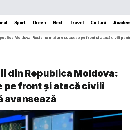
onal
Sport
Green
Next
Travel
Cultură
Academ
Republica Moldova: Rusia nu mai are succese pe front și atacă civili pe
rii din Republica Moldova:
pe front și atacă civili
că avansează