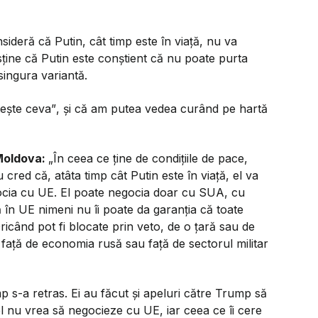
ideră că Putin, cât timp este în viață, nu va
sține că Putin este conștient că nu poate purta
singura variantă.
ește ceva”
, și că am putea vedea curând pe hartă
 Moldova:
„
În ceea ce ține de condițiile de pace,
cred că, atâta timp cât Putin este în viață, el va
ocia cu UE. El poate negocia doar cu SUA, cu
ă în UE nimeni nu îi poate da garanția că toate
icând pot fi blocate prin veto, de o țară sau de
 față de economia rusă sau față de sectorul militar
p s-a retras. Ei au făcut și apeluri către Trump să
 el nu vrea să negocieze cu UE, iar ceea ce îi cere