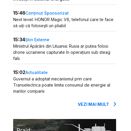
15:46
Conținut Sponsorizat
Next level: HONOR Magic V6, telefonul care te face
să uiți că folosești un pliabil
15:34
Știri Externe
Ministrul Apărării din Lituania: Rusia ar putea folosi
drone ucrainene capturate în operațiuni sub steag
fals
15:02
Actualitate
Guvernul a adoptat mecanismul prin care
Transelectrica poate limita consumul de energie al
marilor companii
VEZI MAI MULT