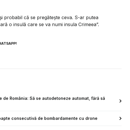
 și probabil că se pregătește ceva. S-ar putea
pară o insulă care se va numi insula Crimeea”.
HATSAPP!
te de România: Să se autodetoneze automat, fără să
a noapte consecutivă de bombardamente cu drone