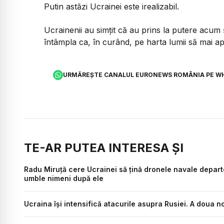
Putin astăzi Ucrainei este irealizabil.
Ucrainenii au simțit că au prins la putere acum
întâmpla ca, în curând, pe harta lumii să mai a
URMĂREȘTE CANALUL EURONEWS ROMÂNIA PE W
TE-AR PUTEA INTERESA ȘI
Radu Miruță cere Ucrainei să țină dronele navale depar
umble nimeni după ele
Ucraina își intensifică atacurile asupra Rusiei. A dou