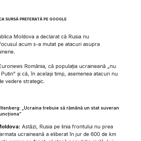
CA SURSĂ PREFERATĂ PE GOOGLE
publica Moldova a declarat că Rusia nu
ă focusul acum s-a mutat pe atacuri asupra
ainene.
tru Euronews România, că populația ucraineană
„nu
 Putin”
și că, în același timp, asemenea atacuri nu
de vedere strategic.
oltenberg: „Ucraina trebuie să rămână un stat suveran
funcționa”
 Moldova:
Astăzi, Rusia pe linia frontului nu prea
 armata ucraineană a eliberat în jur de 600 de km