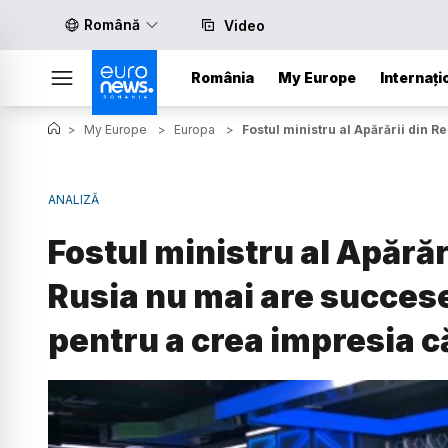
Română
Video
România
My Europe
Internați
>
My Europe
>
Europa
>
Fostul ministru al Apărării din 
ANALIZĂ
Fostul ministru al Apără
Rusia nu mai are succese 
pentru a crea impresia 