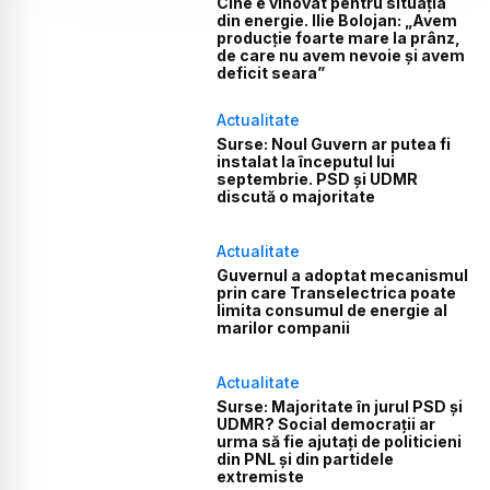
Cine e vinovat pentru situația
din energie. Ilie Bolojan: „Avem
producție foarte mare la prânz,
de care nu avem nevoie și avem
deficit seara”
Actualitate
Surse: Noul Guvern ar putea fi
instalat la începutul lui
septembrie. PSD și UDMR
discută o majoritate
Actualitate
Guvernul a adoptat mecanismul
prin care Transelectrica poate
limita consumul de energie al
marilor companii
Actualitate
Surse: Majoritate în jurul PSD și
UDMR? Social democrații ar
urma să fie ajutați de politicieni
din PNL și din partidele
extremiste