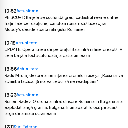
19:52
Actualitate
PE SCURT: Barjele se scufundă greu, cadastrul revine online,
frații Tate cer cauțiune, canotorii români strălucesc, iar
Moody’s decide soarta ratingului României
19:18
Actualitate
UPDATE. Operațiunea de pe brațul Bala intră în linie dreaptă. A
treia barjă a fost scufundată, a patra urmează
18:56
Actualitate
Radu Miruță, despre amenințarea dronelor rusești: „Rusia își va
schimba tactica. Și noi va trebui să ne readaptăm”
18:23
Actualitate
Rumen Radev: O dronă a intrat dinspre România în Bulgaria și a
explodat lângă graniță. Bulgaria: E un aparat folosit pe scară
largă de armata ucraineană
17:11
Știri Externe