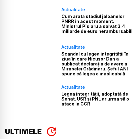
Actualitate
Cum arată stadiul jaloanelor
PNRR în acest moment.
Ministrul Pîslaru a salvat 3,4
miliarde de euro nerambursabili
Actualitate
Scandal cu legea integrității în
ziua în care Nicușor Dan a
publicat declarația de avere a
Mirabelei Grădinaru. Șeful ANI
spune că legea e inaplicabilă
Actualitate
Legea integrității, adoptată de
Senat. USR și PNL ar urma să o
atace la CCR
ULTIMELE