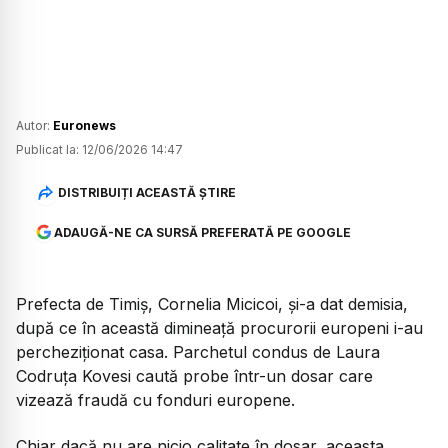
Autor:
Euronews
Publicat la:
12/06/2026 14:47
DISTRIBUIȚI ACEASTĂ ȘTIRE
ADAUGĂ-NE CA SURSĂ PREFERATĂ PE GOOGLE
Prefecta de Timiș, Cornelia Micicoi, și-a dat demisia,
după ce în această dimineață procurorii europeni i-au
percheziționat casa. Parchetul condus de Laura
Codruța Kovesi caută probe într-un dosar care
vizează fraudă cu fonduri europene.
Chiar dacă nu are nicio calitate în dosar, aceasta