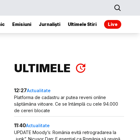
ic
Emisiuni
Jurnaliști
Ultimele Stiri
Live
ULTIMELE
12:27
Actualitate
Platforma de cadastru ar putea reveni online
săptămâna viitoare. Ce se întâmplă cu cele 94.000
de cereri blocate
11:40
Actualitate
UPDATE Moody’s: România evită retrogradarea la
„junk”. Nicușor Dan: E esențial ca România să revină