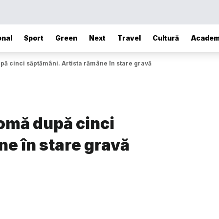
onal
Sport
Green
Next
Travel
Cultură
Academ
upă cinci săptămâni. Artista rămâne în stare gravă
comă după cinci
e în stare gravă