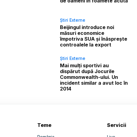
de oameni în foamete acută
Știri Externe
Beijingul introduce noi
măsuri economice
împotriva SUA și înăsprește
controalele la export
Știri Externe
Mai mulți sportivi au
dispărut după Jocurile
Commonwealth-ului. Un
incident similar a avut loc în
2014
Teme
Servicii
România
Live