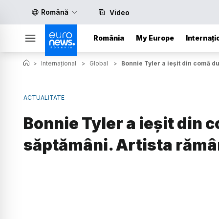
Română
Video
România
My Europe
Internați
>
Internațional
>
Global
>
Bonnie Tyler a ieșit din comă d
ACTUALITATE
Bonnie Tyler a ieșit din 
săptămâni. Artista rămân