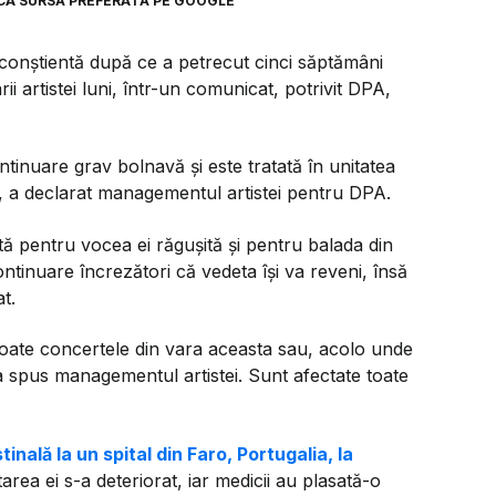
CA SURSĂ PREFERATĂ PE GOOGLE
 conștientă după ce a petrecut cinci săptămâni
i artistei luni, într-un comunicat, potrivit DPA,
inuare grav bolnavă și este tratată în unitatea
, a declarat managementul artistei pentru DPA.
tă pentru vocea ei răgușită și pentru balada din
ontinuare încrezători că vedeta își va reveni, însă
t.
oate concertele din vara aceasta sau, acolo unde
a spus managementul artistei. Sunt afectate toate
tinală la un spital din Faro, Portugalia, la
area ei s-a deteriorat, iar medicii au plasată-o