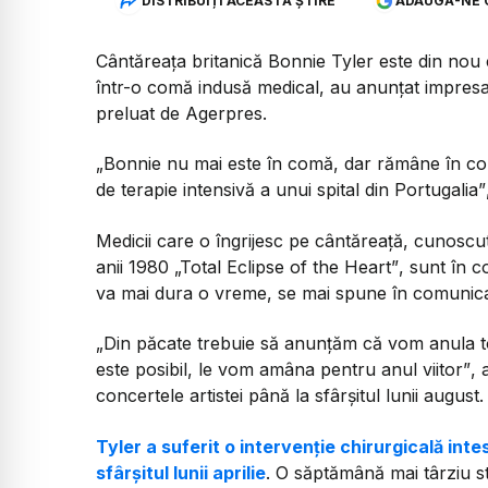
DISTRIBUIȚI ACEASTĂ ȘTIRE
ADAUGĂ-NE 
Cântăreața britanică Bonnie Tyler este din nou
într-o comă indusă medical, au anunțat impresari
preluat de Agerpres.
„Bonnie nu mai este în comă, dar rămâne în cont
de terapie intensivă a unui spital din Portugalia”
Medicii care o îngrijesc pe cântăreață, cunoscu
anii 1980
„Total Eclipse of the Heart”
, sunt în c
va mai dura o vreme, se mai spune în comunica
„Din păcate trebuie să anunțăm că vom anula t
este posibil, le vom amâna pentru anul viitor”
, 
concertele artistei până la sfârșitul lunii august.
Tyler a suferit o intervenție chirurgicală intes
sfârșitul lunii aprilie
. O săptămână mai târziu st