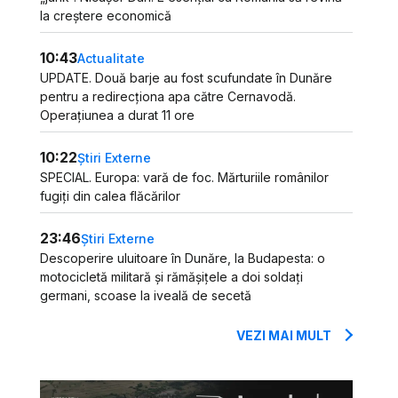
la creștere economică
10:43
Actualitate
UPDATE. Două barje au fost scufundate în Dunăre
pentru a redirecționa apa către Cernavodă.
Operațiunea a durat 11 ore
10:22
Știri Externe
SPECIAL. Europa: vară de foc. Mărturiile românilor
fugiți din calea flăcărilor
23:46
Știri Externe
Descoperire uluitoare în Dunăre, la Budapesta: o
motocicletă militară și rămășițele a doi soldați
germani, scoase la iveală de secetă
VEZI MAI MULT