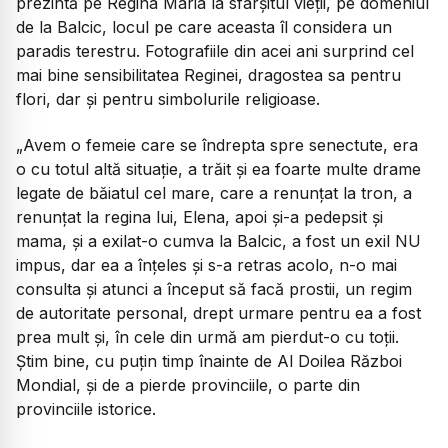
prezintă pe Regina Maria la sfârșitul vieții, pe domeniul
de la Balcic, locul pe care aceasta îl considera un
paradis terestru. Fotografiile din acei ani surprind cel
mai bine sensibilitatea Reginei, dragostea sa pentru
flori, dar și pentru simbolurile religioase.
„Avem o femeie care se îndrepta spre senectute, era
o cu totul altă situație, a trăit și ea foarte multe drame
legate de băiatul cel mare, care a renunțat la tron, a
renunțat la regina lui, Elena, apoi și-a pedepsit și
mama, și a exilat-o cumva la Balcic, a fost un exil NU
impus, dar ea a înțeles și s-a retras acolo, n-o mai
consulta și atunci a început să facă prostii, un regim
de autoritate personal, drept urmare pentru ea a fost
prea mult și, în cele din urmă am pierdut-o cu toții.
Știm bine, cu puțin timp înainte de Al Doilea Război
Mondial, și de a pierde provinciile, o parte din
provinciile istorice.