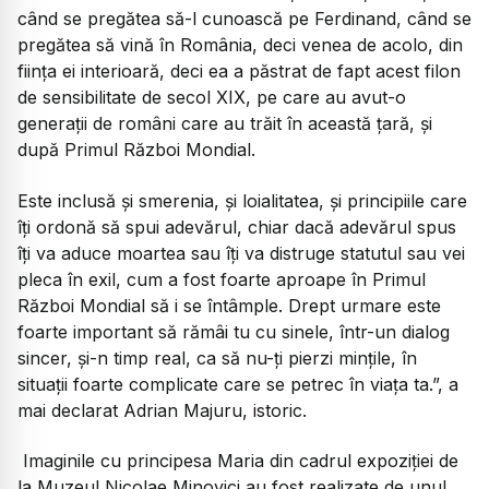
când se pregătea să-l cunoască pe Ferdinand, când se
pregătea să vină în România, deci venea de acolo, din
ființa ei interioară, deci ea a păstrat de fapt acest filon
de sensibilitate de secol XIX, pe care au avut-o
generații de români care au trăit în această țară, și
după Primul Război Mondial.
Este inclusă și smerenia, și loialitatea, și principiile care
îți ordonă să spui adevărul, chiar dacă adevărul spus
îți va aduce moartea sau îți va distruge statutul sau vei
pleca în exil, cum a fost foarte aproape în Primul
Război Mondial să i se întâmple. Drept urmare este
foarte important să rămâi tu cu sinele, într-un dialog
sincer, și-n timp real, ca să nu-ți pierzi mințile, în
situații foarte complicate care se petrec în viața ta.”, a
mai declarat Adrian Majuru, istoric.
Imaginile cu principesa Maria din cadrul expoziției de
la Muzeul Nicolae Minovici au fost realizate de unul