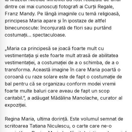
dintre cei mai cunoscuți fotografi ai Curții Regale,
Franz Mandy. Pe lângă imaginile cu temă religioasă,
principesa Maria apare și în ipostaze de altfel
binecunoscute: înconjurată de flori sau purtând
costumații… spectaculoase.
„Maria ca principesă se joacă foarte mult cu
vestimentația și este foarte mult atrasă de abilitatea
vestimentației, a costumației de a o schimba, de a o
transforma. Această imagine în care Maria poartă o
coroană cu raze solare este de fapt o costumație de
bal pentru că se organizau conform modei vremii
foarte multe baluri care aveau de fapt un scop
caritabil.”, a adăugat Mădălina Manolache, curator al
expoziției.
Regina Maria, ultima dorință. Este volumul semnat de
scriitoarea Tatiana Niculescu, o carte care ne-o