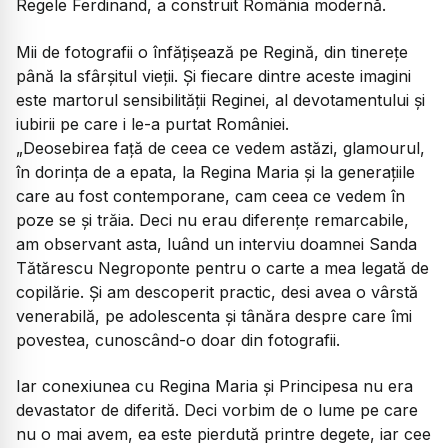
Regele Ferdinand, a construit România modernă.
Mii de fotografii o înfățișează pe Regină, din tinerețe
până la sfârșitul vieții. Și fiecare dintre aceste imagini
este martorul sensibilității Reginei, al devotamentului și
iubirii pe care i le-a purtat României.
„Deosebirea față de ceea ce vedem astăzi, glamourul,
în dorința de a epata, la Regina Maria și la generațiile
care au fost contemporane, cam ceea ce vedem în
poze se și trăia. Deci nu erau diferențe remarcabile,
am observant asta, luând un interviu doamnei Sanda
Tătărescu Negroponte pentru o carte a mea legată de
copilărie. Și am descoperit practic, desi avea o vârstă
venerabilă, pe adolescenta și tânăra despre care îmi
povestea, cunoscând-o doar din fotografii.
Iar conexiunea cu Regina Maria și Principesa nu era
devastator de diferită. Deci vorbim de o lume pe care
nu o mai avem, ea este pierdută printre degete, iar cee