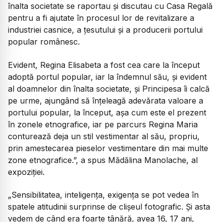
înalta societate se raportau și discutau cu Casa Regală
pentru a fi ajutate în procesul lor de revitalizare a
industriei casnice, a țesutului și a producerii portului
popular românesc.
Evident, Regina Elisabeta a fost cea care la început
adoptă portul popular, iar la îndemnul său, și evident
al doamnelor din înalta societate, și Principesa îi calcă
pe urme, ajungând să înțeleagă adevărata valoare a
portului popular, la început, așa cum este el prezent
în zonele etnografice, iar pe parcurs Regina Maria
conturează deja un stil vestimentar al său, propriu,
prin amestecarea pieselor vestimentare din mai multe
zone etnografice.”, a spus Mădălina Manolache, al
expoziției.
„Sensibilitatea, inteligența, exigența se pot vedea în
spatele atitudinii surprinse de clișeul fotografic. Și asta
vedem de când era foarte tânără, avea 16, 17 ani,