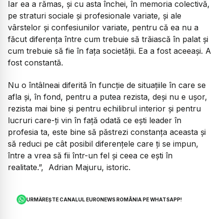
Iar ea a rămas, și cu asta închei, în memoria colectivă,
pe straturi sociale și profesionale variate, și ale
vârstelor și confesiunilor variate, pentru că ea nu a
făcut diferența între cum trebuie să trăiască în palat și
cum trebuie să fie în fața societății. Ea a fost aceeași. A
fost constantă.
Nu o întâlneai diferită în funcție de situațiile în care se
afla și, în fond, pentru a putea rezista, deși nu e ușor,
rezista mai bine și pentru echilibrul interior și pentru
lucruri care-ți vin în față odată ce ești leader în
profesia ta, este bine să păstrezi constanța aceasta și
să reduci pe cât posibil diferențele care ți se impun,
între a vrea să fii într-un fel și ceea ce ești în
realitate.”, Adrian Majuru, istoric.
URMĂREȘTE CANALUL EURONEWS ROMÂNIA PE WHATSAPP!