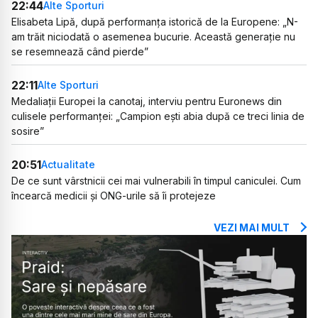
22:44
Alte Sporturi
Elisabeta Lipă, după performanța istorică de la Europene: „N-
am trăit niciodată o asemenea bucurie. Această generație nu
se resemnează când pierde”
22:11
Alte Sporturi
Medaliații Europei la canotaj, interviu pentru Euronews din
culisele performanței: „Campion ești abia după ce treci linia de
sosire”
20:51
Actualitate
De ce sunt vârstnicii cei mai vulnerabili în timpul caniculei. Cum
încearcă medicii și ONG-urile să îi protejeze
VEZI MAI MULT