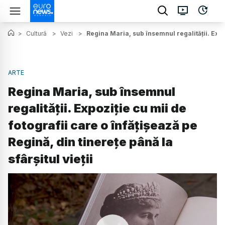
>
Cultură
>
Vezi
>
Regina Maria, sub însemnul regalității. Expoz
ARTE
Regina Maria, sub însemnul
regalității. Expoziție cu mii de
fotografii care o înfățișează pe
Regină, din tinerețe până la
sfârșitul vieții