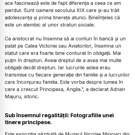
ace fascinează este de fapt diferența a ceea ce am
pierdut. Sunt oamenii secolului XIX care și-au trăit
adolescența și prima tinerețe atunci. Bineînțeles că
este un alembic al unor straturi sociale.
Ca aristocrat nu însemna să ai conturi în bancă și un
palat pe Calea Victoriei sau Aviatorilor, însemna un
statut care era foarte bine conturat în obligații. Mai
puțin în drepturi. Aveai dreptul de a avea mai multe
obligații decât drepturi. Iar lucrurile astea erau
transmise cu fiecare generație din familie și a lucrurilor
care înconjurau familia. Este vorba despre lumea în
care a crescut Principesa, Anglia.”, a declarat Adrian
Majuru, istoric.
Sub însemnul regalității: Fotografiile unei
tinere principese.
Este expoziția găzduită de Muzeul Nicolae Minovici din