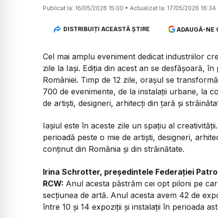
Publicat la:
16/05/2026 15:00
•
Actualizat la:
17/05/2026 16:34
DISTRIBUIȚI ACEASTĂ ȘTIRE
ADAUGĂ-NE 
Cel mai amplu eveniment dedicat industriilor c
zile la Iași. Ediția din acest an se desfășoară, î
României. Timp de 12 zile, orașul se transformă 
700 de evenimente, de la instalații urbane, la 
de artiști, designeri, arhitecți din țară și străinăta
Iașiul este în aceste zile un spațiu al creativit
perioadă peste o mie de artiști, designeri, arhitec
conținut din România și din străinătate.
Irina Schrotter, președintele Federației Patron
RCW:
Anul acesta păstrăm cei opt piloni pe car
secțiunea de artă. Anul acesta avem 42 de expoziț
între 10 și 14 expoziții și instalații în perioada ast