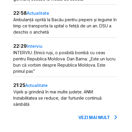
22:58
Actualitate
Ambulanță oprită la Bacău pentru pepeni și legume în
timp ce transporta la spital o fetiță de un an. DSU a
deschis o anchetă
22:29
Interviu
INTERVIU. Etnicii ruși, o posibilă bombă cu ceas
pentru Republica Moldova. Dan Barna: „Este un lucru
bun că vorbim despre Republica Moldova. Este
primul pas”
21:25
Actualitate
Vijelii și grindină în mai multe județe. ANM:
Instabilitatea se reduce, dar furtunile continuă
sâmbătă
VEZI MAI MULT