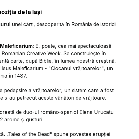
oziția de la Iași
jurul unei cărți, descoperită în România de istoricii
 Maleficarium:
E, poate, cea mai spectaculoasă
în Romanian Creative Week. Se construiește în
uentă carte, după Biblie, în lumea noastră creștină.
alleus Maleficarium - "Ciocanul vrăjitoarelor", un
ania în 1487.
e pedepsire a vrăjitoarelor, un sistem care a fost
le s-au petrecut aceste vânători de vrăjitoare.
ui creată de duo-ul româno-spaniol Elena Urucatu
2 arome și gusturi.
că. „Tales of the Dead" spune povestea erupției