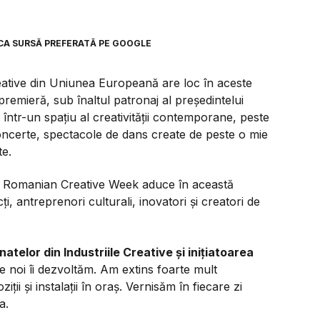
CA SURSĂ PREFERATĂ PE GOOGLE
reative din Uniunea Europeană are loc în aceste
n premieră, sub înaltul patronaj al președintelui
într-un spațiu al creativității contemporane, peste
concerte, spectacole de dans create de peste o mie
te.
ății. Romanian Creative Week aduce în această
ți, antreprenori culturali, inovatori și creatori de
atelor din Industriile Creative și inițiatoarea
e noi îi dezvoltăm. Am extins foarte mult
ii și instalații în oraș. Vernisăm în fiecare zi
a.