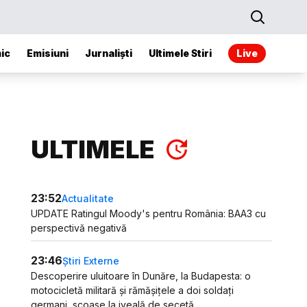
ic
Emisiuni
Jurnaliști
Ultimele Stiri
Live
ULTIMELE
23:52
Actualitate
UPDATE Ratingul Moody's pentru România: BAA3 cu
perspectivă negativă
23:46
Știri Externe
Descoperire uluitoare în Dunăre, la Budapesta: o
motocicletă militară și rămășițele a doi soldați
germani, scoase la iveală de secetă