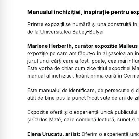
Manualul inchiziției, inspirație pentru exp
Printre expoziții se numără și una construită în 
de la Universitatea Babeș-Bolyai.
Marlene Herberth, curator expoziție Malleus
expoziție pe care am făcut-o în al șaselea an 
jurul unui cărți care a fost, poate, cea mai infl
Este vorba de chiar cum zice titlul expoziției M
manual al inchiziției, tipărit prima oară în Germ
Este manualul de identificare, de persecuție și d
atât de bine pus la punct încât sute de ani de zi
Expoziția oferă și o experiență unică publicul
și Carlos Maté, care combină lectură, sunet și 1
Elena Urucatu, artist:
Oferim o experiență uni