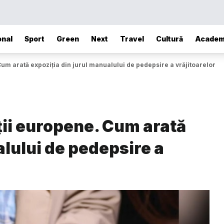
onal
Sport
Green
Next
Travel
Cultură
Academ
 Cum arată expoziția din jurul manualului de pedepsire a vrăjitoarelor
ății europene. Cum arată
alului de pedepsire a