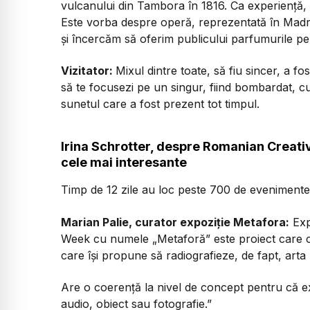
vulcanului din Tambora în 1816. Ca experiență, o
Este vorba despre operă, reprezentată în Madrid
și încercăm să oferim publicului parfumurile pe
Vizitator:
Mixul dintre toate, să fiu sincer, a f
să te focusezi pe un singur, fiind bombardat, cum
sunetul care a fost prezent tot timpul.
Irina Schrotter, despre Romanian Creati
cele mai interesante
Timp de 12 zile au loc peste 700 de evenimente d
Marian Palie, curator expoziție Metafora:
Exp
Week cu numele „Metaforă” este proiect care cont
care își propune să radiografieze, de fapt, arta ș
Are o coerență la nivel de concept pentru că expoz
audio, obiect sau fotografie.”