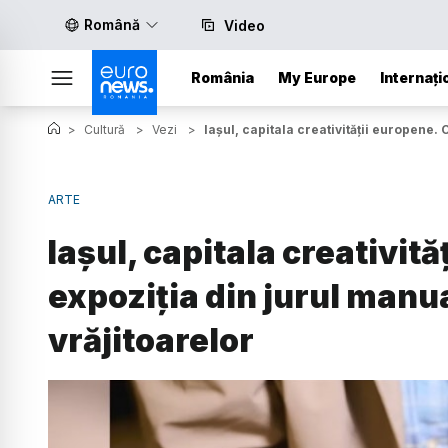
Română
Video
România
My Europe
Internați
>
Cultură
>
Vezi
>
Iașul, capitala creativității europene.
ARTE
Iașul, capitala creativit
expoziția din jurul manu
vrăjitoarelor