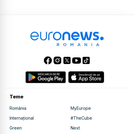
Teme
România
MyEurope
Internațional
#TheCube
Green
Next