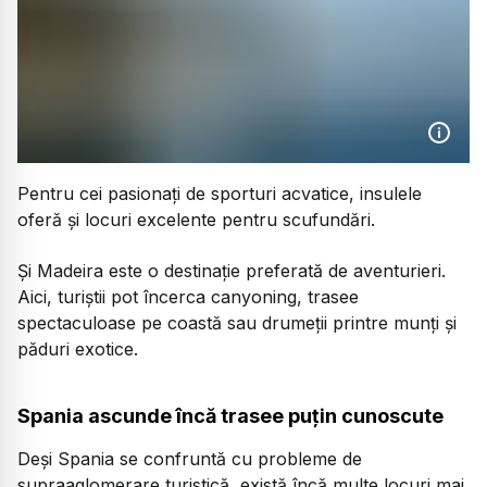
Pentru cei pasionați de sporturi acvatice, insulele
oferă și locuri excelente pentru scufundări.
Și Madeira este o destinație preferată de aventurieri.
Aici, turiștii pot încerca canyoning, trasee
spectaculoase pe coastă sau drumeții printre munți și
păduri exotice.
Spania ascunde încă trasee puțin cunoscute
Deși Spania se confruntă cu probleme de
supraaglomerare turistică, există încă multe locuri mai