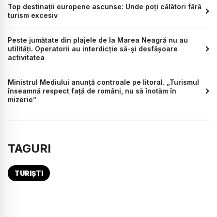
Top destinații europene ascunse: Unde poți călători fără
turism excesiv
Peste jumătate din plajele de la Marea Neagră nu au
utilități. Operatorii au interdicție să-și desfășoare
activitatea
Ministrul Mediului anunță controale pe litoral. „Turismul
înseamnă respect față de români, nu să înotăm în
mizerie”
TAGURI
TURIȘTI