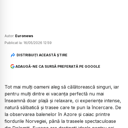
Autor:
Euronews
Publicat la:
16/05/2026 12:59
DISTRIBUIȚI ACEASTĂ ȘTIRE
ADAUGĂ-NE CA SURSĂ PREFERATĂ PE GOOGLE
Tot mai mulți oameni aleg să călătorească singuri, iar
pentru mulți dintre ei vacanța perfectă nu mai
înseamnă doar plajă și relaxare, ci experiențe intense,
natură sălbatică și trasee care te pun la încercare. De
la observarea balenelor în Azore și caiac printre
fiordurile Norvegiei, până la traseele spectaculoase
din Dolomiți, Europa are destinații ideale pentru cei