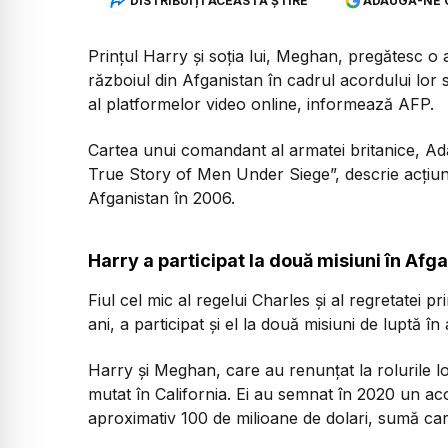
DISTRIBUIȚI ACEASTĂ ȘTIRE
ADAUGĂ-NE 
Prințul Harry și soția lui, Meghan, pregătesc o
războiul din Afganistan în cadrul acordului lor 
al platformelor video online, informează AFP.
Cartea unui comandant al armatei britanice, Ad
True Story of Men Under Siege”, descrie acțiunea
Afganistan în 2006.
Harry a participat la două misiuni în Afg
Fiul cel mic al regelui Charles și al regretatei p
ani, a participat și el la două misiuni de luptă î
Harry și Meghan, care au renunțat la rolurile lo
mutat în California. Ei au semnat în 2020 un aco
aproximativ 100 de milioane de dolari, sumă car