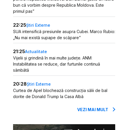
bun că vorbim despre Republica Moldova. Este
primul pas”
22:25
Știri Externe
SUA intensifică presiunile asupra Cubei. Marco Rubio:
„Nu mai există supape de scăpare”
21:25
Actualitate
Vijelii și grindină în mai multe județe. ANM:
Instabilitatea se reduce, dar furtunile continuă
sâmbătă
20:28
Știri Externe
Curtea de Apel blochează construcția sălii de bal
dorite de Donald Trump la Casa Albă
VEZI MAI MULT