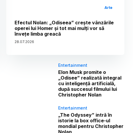
Arte
Efectul Nolan: „Odiseea” crește vânzările
operei lui Homer și tot mai mulți vor să
învețe limba greacă
28
.
07
.
2026
Entertainment
Elon Musk promite o
„Odisee” realizată integral
cu inteligență artificială,
după succesul filmului lui
Christopher Nolan
Entertainment
„The Odyssey” intră în
istorie la box office-ul
mondial pentru Christopher
Nolan