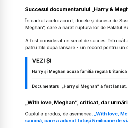
Succesul documentarului „Harry & Meg
În cadrul acelui acord, ducele și ducesa de Su
Meghan”, care a narat ruptura lor de Palatul 
A fost considerat un serial de succes, întrucât a
patru zile după lansare - un record pentru un 
Harry şi Meghan acuză familia regală britanică 
Documentarul „Harry și Meghan” a fost lansat. Fi
„With love, Meghan”, criticat, dar urmăr
Cuplul a produs, de asemenea
, „With love, Me
saxonă, care a adunat totuși 5 milioane de vi