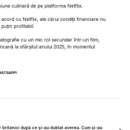
iune culinară de pe platforma Netflix.
ord cu Netflix, ale cărui condiții financiare nu
puțin profitabil.
tografie cu un mic rol secundar într-un film,
icană la sfârșitul anului 2025, în momentul
HATSAPP!
or britanici după ce și-au dublat averea. Cum și-au