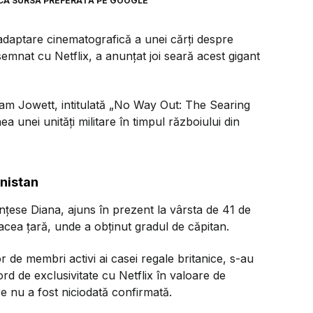
CA SURSĂ PREFERATĂ PE GOOGLE
 adaptare cinematografică a unei cărți despre
semnat cu Netflix, a anunțat joi seară acest gigant
am Jowett, intitulată „No Way Out: The Searing
 unei unități militare în timpul războiului din
anistan
rințese Diana, ajuns în prezent la vârsta de 41 de
n acea țară, unde a obținut gradul de căpitan.
r de membri activi ai casei regale britanice, s-au
rd de exclusivitate cu Netflix în valoare de
e nu a fost niciodată confirmată.