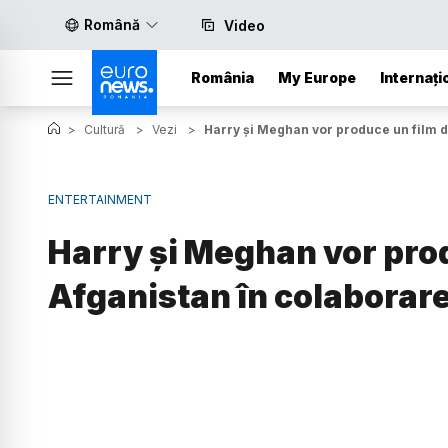
Română
Video
România
My Europe
Internați
>
Cultură
>
Vezi
>
Harry și Meghan vor produce un film d
ENTERTAINMENT
Harry și Meghan vor pro
Afganistan în colaborare