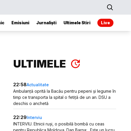
ic
Emisiuni
Jurnaliști
Ultimele Stiri
Live
ULTIMELE
22:58
Actualitate
Ambulanță oprită la Bacău pentru pepeni și legume în
timp ce transporta la spital o fetiță de un an. DSU a
deschis o anchetă
22:29
Interviu
INTERVIU. Etnicii ruși, o posibilă bombă cu ceas
pentru Republica Moldova. Dan Barna: „Este un lucru