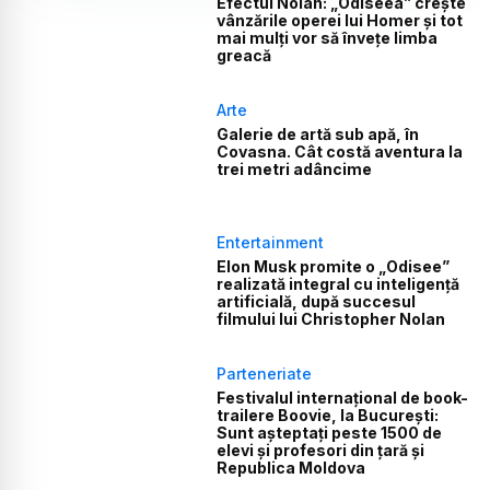
Efectul Nolan: „Odiseea” crește
vânzările operei lui Homer și tot
mai mulți vor să învețe limba
greacă
Arte
Galerie de artă sub apă, în
Covasna. Cât costă aventura la
trei metri adâncime
Entertainment
Elon Musk promite o „Odisee”
realizată integral cu inteligență
artificială, după succesul
filmului lui Christopher Nolan
Parteneriate
Festivalul internațional de book-
trailere Boovie, la București:
Sunt așteptați peste 1500 de
elevi și profesori din țară și
Republica Moldova