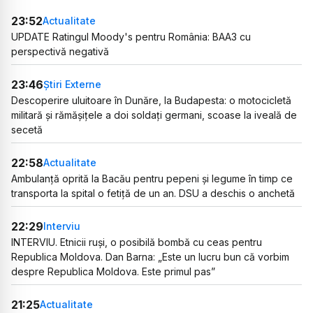
23:52
Actualitate
UPDATE Ratingul Moody's pentru România: BAA3 cu
perspectivă negativă
23:46
Știri Externe
Descoperire uluitoare în Dunăre, la Budapesta: o motocicletă
militară și rămășițele a doi soldați germani, scoase la iveală de
secetă
22:58
Actualitate
Ambulanță oprită la Bacău pentru pepeni și legume în timp ce
transporta la spital o fetiță de un an. DSU a deschis o anchetă
22:29
Interviu
INTERVIU. Etnicii ruși, o posibilă bombă cu ceas pentru
Republica Moldova. Dan Barna: „Este un lucru bun că vorbim
despre Republica Moldova. Este primul pas”
21:25
Actualitate