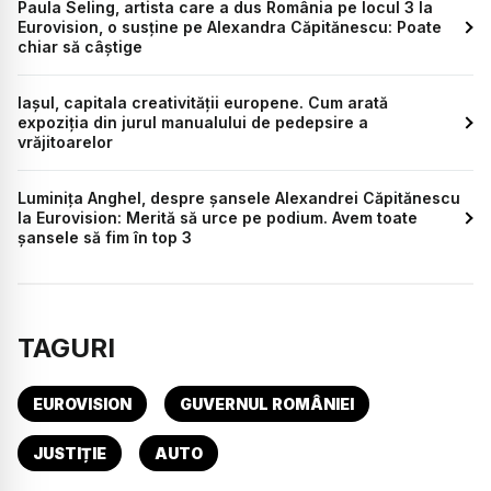
Paula Seling, artista care a dus România pe locul 3 la
Eurovision, o susține pe Alexandra Căpitănescu: Poate
chiar să câștige
Iașul, capitala creativității europene. Cum arată
expoziția din jurul manualului de pedepsire a
vrăjitoarelor
Luminița Anghel, despre șansele Alexandrei Căpitănescu
la Eurovision: Merită să urce pe podium. Avem toate
șansele să fim în top 3
TAGURI
EUROVISION
GUVERNUL ROMÂNIEI
JUSTIȚIE
AUTO