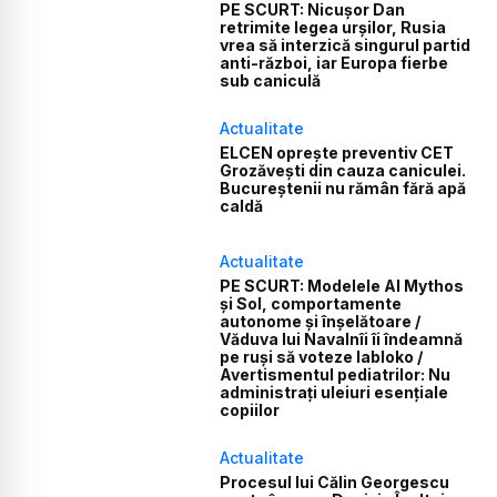
PE SCURT: Nicușor Dan
retrimite legea urșilor, Rusia
vrea să interzică singurul partid
anti-război, iar Europa fierbe
sub caniculă
Actualitate
ELCEN oprește preventiv CET
Grozăvești din cauza caniculei.
Bucureștenii nu rămân fără apă
caldă
Actualitate
PE SCURT: Modelele AI Mythos
și Sol, comportamente
autonome și înșelătoare /
Văduva lui Navalnîi îi îndeamnă
pe ruși să voteze Iabloko /
Avertismentul pediatrilor: Nu
administrați uleiuri esențiale
copiilor
Actualitate
Procesul lui Călin Georgescu