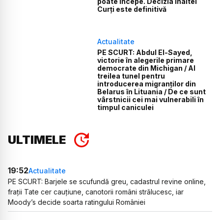
poate începe. Decizia Înaltei
Curți este definitivă
Actualitate
PE SCURT: Abdul El-Sayed,
victorie în alegerile primare
democrate din Michigan / Al
treilea tunel pentru
introducerea migranților din
Belarus în Lituania / De ce sunt
vârstnicii cei mai vulnerabili în
timpul caniculei
ULTIMELE
19:52
Actualitate
PE SCURT: Barjele se scufundă greu, cadastrul revine online,
frații Tate cer cauțiune, canotorii români strălucesc, iar
Moody’s decide soarta ratingului României