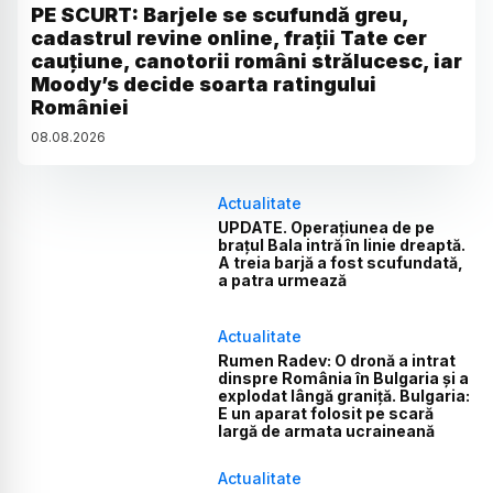
PE SCURT: Barjele se scufundă greu,
cadastrul revine online, frații Tate cer
cauțiune, canotorii români strălucesc, iar
Moody’s decide soarta ratingului
României
08
.
08
.
2026
Actualitate
UPDATE. Operațiunea de pe
brațul Bala intră în linie dreaptă.
A treia barjă a fost scufundată,
a patra urmează
Actualitate
Rumen Radev: O dronă a intrat
dinspre România în Bulgaria și a
explodat lângă graniță. Bulgaria:
E un aparat folosit pe scară
largă de armata ucraineană
Actualitate