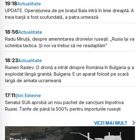
19:18
Actualitate
UPDATE. Operațiunea de pe brațul Bala intră în linie dreaptă. A
treia barjă a fost scufundată, a patra urmează
18:56
Actualitate
Radu Miruță, despre amenințarea dronelor rusești: „Rusia își va
schimba tactica. Și noi va trebui să ne readaptăm”
18:23
Actualitate
Rumen Radev: O dronă a intrat dinspre România în Bulgaria și a
explodat lângă graniță. Bulgaria: E un aparat folosit pe scară
largă de armata ucraineană
17:11
Știri Externe
Senatul SUA aprobă un nou pachet de sancțiuni împotriva
Rusiei. Tarife de până la 500% pentru importurile rusești
VEZI MAI MULT