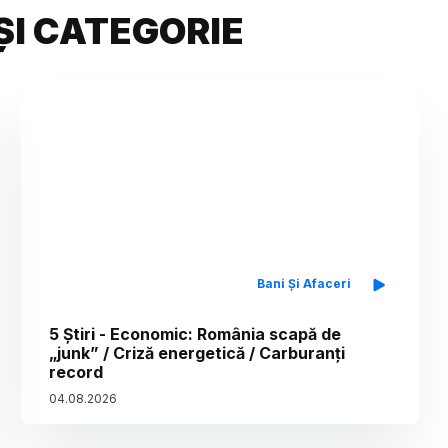
ȘI CATEGORIE
Bani Și Afaceri
5 Știri - Economic: România scapă de
„junk” / Criză energetică / Carburanți
record
04
.
08
.
2026