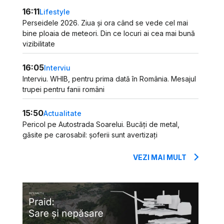
16:11
Lifestyle
Perseidele 2026. Ziua și ora când se vede cel mai
bine ploaia de meteori. Din ce locuri ai cea mai bună
vizibilitate
16:05
Interviu
Interviu. WHIB, pentru prima dată în România. Mesajul
trupei pentru fanii români
15:50
Actualitate
Pericol pe Autostrada Soarelui. Bucăți de metal,
găsite pe carosabil: șoferii sunt avertizați
VEZI MAI MULT