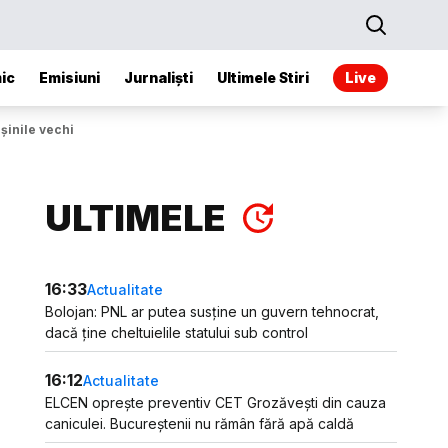
ic
Emisiuni
Jurnaliști
Ultimele Stiri
Live
șinile vechi
ULTIMELE
16:33
Actualitate
Bolojan: PNL ar putea susține un guvern tehnocrat,
dacă ține cheltuielile statului sub control
16:12
Actualitate
ELCEN oprește preventiv CET Grozăvești din cauza
caniculei. Bucureștenii nu rămân fără apă caldă