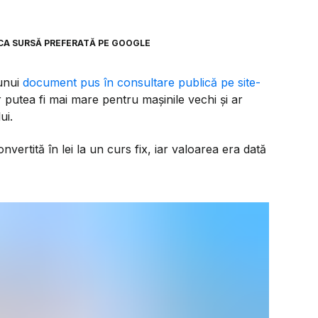
CA SURSĂ PREFERATĂ PE GOOGLE
 unui
document pus în consultare publică pe site-
putea fi mai mare pentru mașinile vechi și ar
ui.
onvertită în lei la un curs fix, iar valoarea era dată