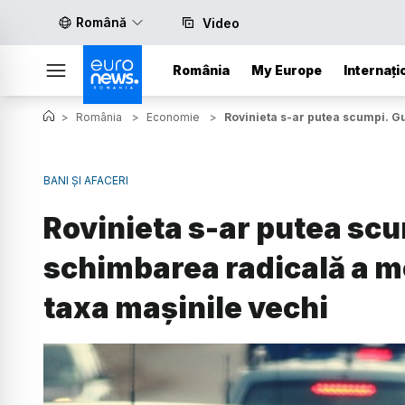
Română
Video
România
My Europe
Internați
>
România
>
Economie
>
Rovinieta s-ar putea scumpi. G
BANI ȘI AFACERI
Rovinieta s-ar putea sc
schimbarea radicală a mo
taxa mașinile vechi