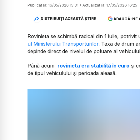
Publicat la:
16/05/2026 15:31
•
Actualizat la:
17/05/2026 16:25
DISTRIBUIȚI ACEASTĂ ȘTIRE
ADAUGĂ-NE 
Rovinieta se schimbă radical din 1 iulie, potrivit
ul Ministerului Transporturilor.
Taxa de drum ar 
depinde direct de nivelul de poluare al vehiculul
Până acum,
rovinieta era stabilită în euro
și c
de tipul vehiculului și perioada aleasă.