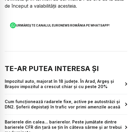
de început a valabilităţii acesteia.
URMĂREȘTE CANALUL EURONEWS ROMÂNIA PE WHATSAPP!
TE-AR PUTEA INTERESA ȘI
Impozitul auto, majorat în 18 județe. În Arad, Argeș și
Brașov impozitul a crescut chiar și cu peste 20%
Cum funcționează radarele fixe, active pe autostrăzi și
DN2. Șoferii depistați în trafic vor primi amenzile acasă
Barierele din calea... barierelor. Peste jumătate dintre
barierele CFR din țară se țin în câteva sârme și ar trebui