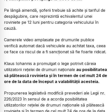
Pe lângă amendă, șoferii trebuie să achite și tariful de
despăgubire, care reprezintă echivalentul unei
roviniete pe 12 luni pentru categoria vehiculului în
cauză.
Camerele video amplasate pe drumurile publice
verifică automat dacă vehiculele au achitat taxa, ceea
ce face ca riscul de a fi sancționat să fie foarte ridicat.
Klaus Iohannis a promulgat o lege potrivit căreia
utilizatorii reţelei de drumuri naţionale
au posibilitatea
să plătească rovinieta şi în termen de cel mult 24 de
ore de la data de început a valabilităţii acesteia.
Propunerea legislativă modifică prevederi ale Legii nr.
226/2023 în sensul de a acorda posibilitatea
utilizatorilor reţelei de drumuri naţionale să plătească
rovinieta şi în termen de cel mult 24 de ore de la data