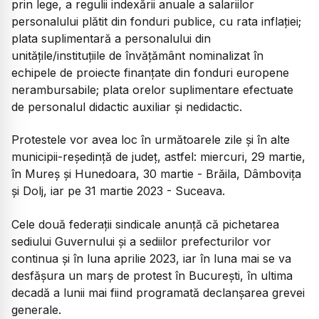
prin lege, a regulii indexării anuale a salariilor
personalului plătit din fonduri publice, cu rata inflaţiei;
plata suplimentară a personalului din
unităţile/instituţiile de învăţământ nominalizat în
echipele de proiecte finanţate din fonduri europene
nerambursabile; plata orelor suplimentare efectuate
de personalul didactic auxiliar şi nedidactic.
Protestele vor avea loc în următoarele zile şi în alte
municipii-reşedinţă de judeţ, astfel: miercuri, 29 martie,
în Mureş şi Hunedoara, 30 martie - Brăila, Dâmboviţa
şi Dolj, iar pe 31 martie 2023 - Suceava.
Cele două federaţii sindicale anunţă că pichetarea
sediului Guvernului şi a sediilor prefecturilor vor
continua şi în luna aprilie 2023, iar în luna mai se va
desfăşura un marş de protest în Bucureşti, în ultima
decadă a lunii mai fiind programată declanşarea grevei
generale.