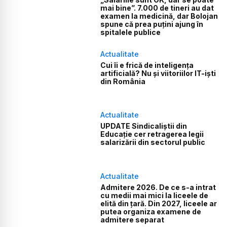
mai bine”. 7.000 de tineri au dat
examen la medicină, dar Bolojan
spune că prea puțini ajung în
spitalele publice
Actualitate
Cui îi e frică de inteligența
artificială? Nu și viitoriilor IT-iști
din România
Actualitate
UPDATE Sindicaliștii din
Educație cer retragerea legii
salarizării din sectorul public
Actualitate
Admitere 2026. De ce s-a intrat
cu medii mai mici la liceele de
elită din țară. Din 2027, liceele ar
putea organiza examene de
admitere separat