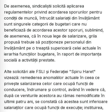
De asemenea, sindicaliştii solicită aplicarea
regulamentelor privind acordarea sporurilor pentru
condiţii de muncă, întrucât salariaţii din învăţământ
sunt singurele categorii de bugetari care nu
beneficiază de acordarea acestor sporuri, subliniind,
de asemenea, că în noua lege de salarizare, grila
propusă trebuie să poziţioneze personalul din
învăţământ pe o treaptă superioară celei actuale în
ierarhia funcţiilor bugetare, în raport de importanţa
socială a activităţii prestate.
Alte solicitări ale FSLI şi Federaţiei "Spiru Haret"
vizează: remedierea anomaliilor actuale în ceea ce
priveşte salarizarea celor care ocupă funcţii de
conducere, îndrumare şi control, având în vedere că,
după ce veniturile acestora au rămas nemodificate în
ultimii patru ani, se constată că acestea sunt inferioare
salariaţilor care ocupă funcţii de execuţie; instituirea,