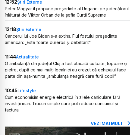
12:52
Știri Externe
Péter Magyar îl propune președinte al Ungariei pe judecătorul
înlăturat de Viktor Orban de la șefia Curții Supreme
12:18
Știri Externe
Cancerul lui Joe Biden s-a extins. Fiul fostului președinte
american: „Este foarte dureros și debilitant”
11:44
Actualitate
O ambulanță din județul Cluj a fost atacată cu bâte, topoare și
pietre, după ce mai mulți localnici au crezut că echipajul face
parte din așa-numita „ambulanță neagră care fură copii”.
10:45
Lifestyle
Cum economisim energie electrică în zilele caniculare fără
investiții mari. Trucuri simple care pot reduce consumul și
factura
VEZI MAI MULT