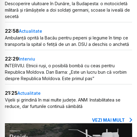
Descoperire uluitoare în Dunăre, la Budapesta: o motocicletă
militară și rămășițele a doi soldați germani, scoase la iveală de
secetă
22:58
Actualitate
Ambulanță oprită la Bacău pentru pepeni și legume în timp ce
transporta la spital o fetiță de un an. DSU a deschis o anchetă
22:29
Interviu
INTERVIU. Etnicii ruși, o posibilă bombă cu ceas pentru
Republica Moldova. Dan Barna: „Este un lucru bun că vorbim
despre Republica Moldova. Este primul pas”
21:25
Actualitate
Vijelii și grindină în mai multe județe. ANM: Instabilitatea se
reduce, dar furtunile continuă sâmbătă
VEZI MAI MULT