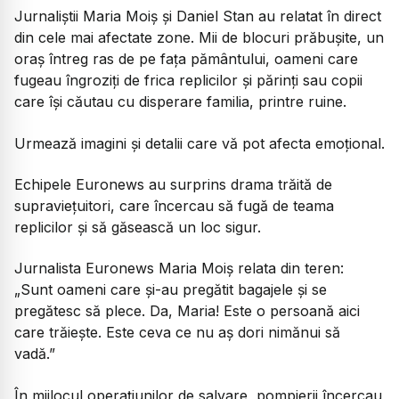
Jurnaliștii Maria Moiș și Daniel Stan au relatat în direct
din cele mai afectate zone. Mii de blocuri prăbușite, un
oraș întreg ras de pe fața pământului, oameni care
fugeau îngroziți de frica replicilor și părinți sau copii
care își căutau cu disperare familia, printre ruine.
Urmează imagini și detalii care vă pot afecta emoțional.
Echipele Euronews au surprins drama trăită de
supraviețuitori, care încercau să fugă de teama
replicilor și să găsească un loc sigur.
Jurnalista Euronews Maria Moiș relata din teren:
„Sunt oameni care și-au pregătit bagajele și se
pregătesc să plece. Da, Maria! Este o persoană aici
care trăiește. Este ceva ce nu aș dori nimănui să
vadă.”
În mijlocul operațiunilor de salvare, pompierii încercau