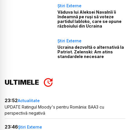
Știri Externe
Văduva lui Aleksei Navalnîi îi
îndeamnă pe ruși să voteze
partidul Iabloko, care se opune
războiului din Ucraina
Știri Externe
Ucraina dezvoltă o alternativă la
Patriot. Zelenski: Am atins
standardele necesare
ULTIMELE
23:52
Actualitate
UPDATE Ratingul Moody's pentru România: BAA3 cu
perspectivă negativă
23:46
Știri Externe