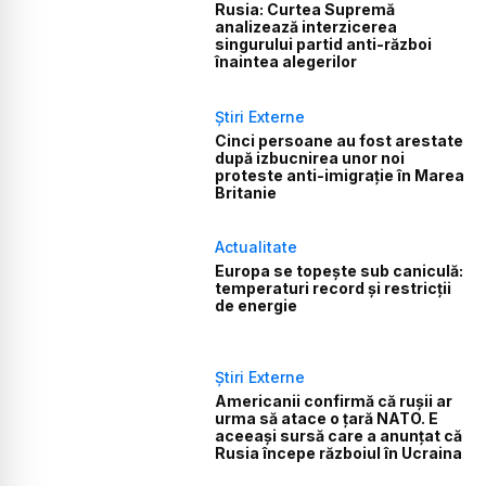
Rusia: Curtea Supremă
analizează interzicerea
singurului partid anti-război
înaintea alegerilor
Știri Externe
Cinci persoane au fost arestate
după izbucnirea unor noi
proteste anti-imigrație în Marea
Britanie
Actualitate
Europa se topește sub caniculă:
temperaturi record și restricții
de energie
Știri Externe
Americanii confirmă că rușii ar
urma să atace o țară NATO. E
aceeași sursă care a anunțat că
Rusia începe războiul în Ucraina