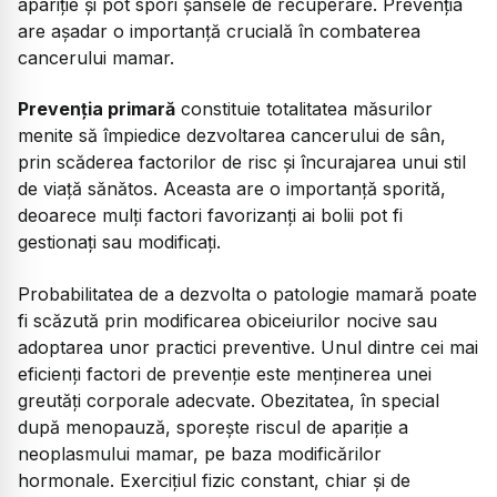
apariție și pot spori șansele de recuperare. Prevenția
are așadar o importanță crucială în combaterea
cancerului mamar.
Prevenția primară
constituie totalitatea măsurilor
menite să împiedice dezvoltarea cancerului de sân,
prin scăderea factorilor de risc și încurajarea unui stil
de viață sănătos. Aceasta are o importanță sporită,
deoarece mulți factori favorizanți ai bolii pot fi
gestionați sau modificați.
Probabilitatea de a dezvolta o patologie mamară poate
fi scăzută prin modificarea obiceiurilor nocive sau
adoptarea unor practici preventive. Unul dintre cei mai
eficienți factori de prevenție este menținerea unei
greutăți corporale adecvate. Obezitatea, în special
după menopauză, sporește riscul de apariție a
neoplasmului mamar, pe baza modificărilor
hormonale. Exercițiul fizic constant, chiar și de