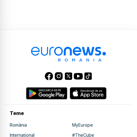
Teme
România
MyEurope
Internațional
#TheCube