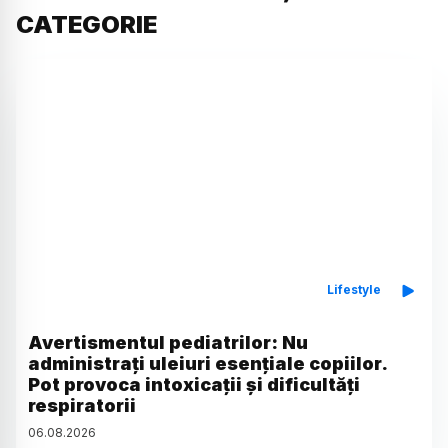
CATEGORIE
Lifestyle
Avertismentul pediatrilor: Nu
administrați uleiuri esențiale copiilor.
Pot provoca intoxicații și dificultăți
respiratorii
06
.
08
.
2026