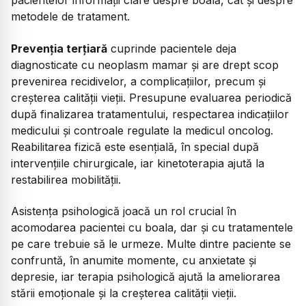
pacientelor informații clare despre boală, cât și despre
metodele de tratament.
Prevenția terțiară
cuprinde pacientele deja
diagnosticate cu neoplasm mamar și are drept scop
prevenirea recidivelor, a complicațiilor, precum și
creșterea calității vieții. Presupune evaluarea periodică
după finalizarea tratamentului, respectarea indicațiilor
medicului și controale regulate la medicul oncolog.
Reabilitarea fizică este esențială, în special după
intervențiile chirurgicale, iar kinetoterapia ajută la
restabilirea mobilității.
Asistența psihologică joacă un rol crucial în
acomodarea pacientei cu boala, dar și cu tratamentele
pe care trebuie să le urmeze. Multe dintre paciente se
confruntă, în anumite momente, cu anxietate și
depresie, iar terapia psihologică ajută la ameliorarea
stării emoționale și la creșterea calității vieții.