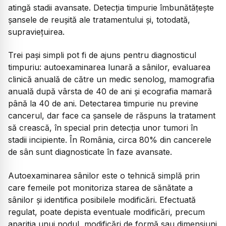
atingă stadii avansate. Detecția timpurie îmbunătățește
șansele de reușită ale tratamentului și, totodată,
supraviețuirea.
Trei pași simpli pot fi de ajuns pentru diagnosticul
timpuriu: autoexaminarea lunară a sânilor, evaluarea
clinică anuală de către un medic senolog, mamografia
anuală după vârsta de 40 de ani și ecografia mamară
până la 40 de ani. Detectarea timpurie nu previne
cancerul, dar face ca șansele de răspuns la tratament
să crească, în special prin detecția unor tumori în
stadii incipiente. În România, circa 80% din cancerele
de sân sunt diagnosticate în faze avansate.
Autoexaminarea sânilor este o tehnică simplă prin
care femeile pot monitoriza starea de sănătate a
sânilor și identifica posibilele modificări. Efectuată
regulat, poate depista eventuale modificări, precum
apariția unui nodul, modificări de formă sau dimensiuni