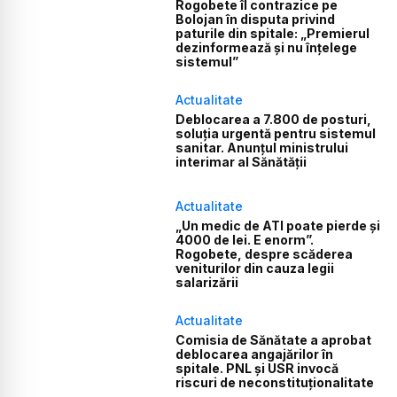
Rogobete îl contrazice pe
Bolojan în disputa privind
paturile din spitale: „Premierul
dezinformează și nu înțelege
sistemul”
Actualitate
Deblocarea a 7.800 de posturi,
soluția urgentă pentru sistemul
sanitar. Anunțul ministrului
interimar al Sănătății
Actualitate
„Un medic de ATI poate pierde și
4000 de lei. E enorm”.
Rogobete, despre scăderea
veniturilor din cauza legii
salarizării
Actualitate
Comisia de Sănătate a aprobat
deblocarea angajărilor în
spitale. PNL și USR invocă
riscuri de neconstituționalitate