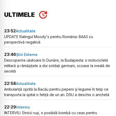
ULTIMELE
23:52
Actualitate
UPDATE Ratingul Moody's pentru România: BAA3 cu
perspectivă negativă
23:46
Știri Externe
Descoperire uluitoare în Dunăre, la Budapesta: o motocicletă
militară și rămășițele a doi soldați germani, scoase la iveală de
secetă
22:58
Actualitate
Ambulanță oprită la Bacău pentru pepeni și legume în timp ce
transporta la spital o fetiță de un an. DSU a deschis o anchetă
22:29
Interviu
INTERVIU. Etnicii ruși, o posibilă bombă cu ceas pentru