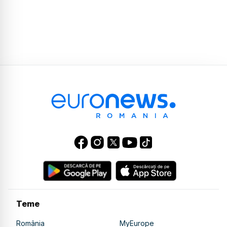
Teme
România
MyEurope