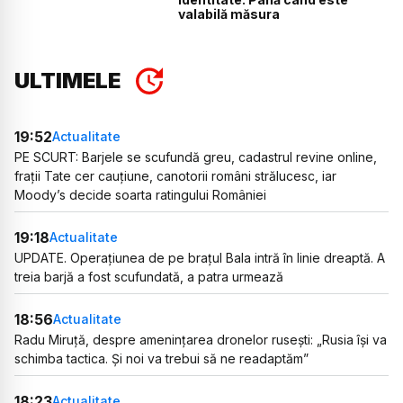
valabilă măsura
ULTIMELE
19:52
Actualitate
PE SCURT: Barjele se scufundă greu, cadastrul revine online,
frații Tate cer cauțiune, canotorii români strălucesc, iar
Moody’s decide soarta ratingului României
19:18
Actualitate
UPDATE. Operațiunea de pe brațul Bala intră în linie dreaptă. A
treia barjă a fost scufundată, a patra urmează
18:56
Actualitate
Radu Miruță, despre amenințarea dronelor rusești: „Rusia își va
schimba tactica. Și noi va trebui să ne readaptăm”
18:23
Actualitate