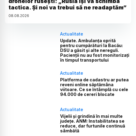
dronelor rusești: „Rusia își va schimba
tactica. Și noi va trebui să ne readaptăm”
08
.
08
.
2026
Actualitate
Update. Ambulanța oprită
pentru cumpărături la Bacău:
DSU a găsit și alte nereguli.
Pacienții nu au fost monitorizați
în timpul transportului
Actualitate
Platforma de cadastru ar putea
reveni online săptămâna
viitoare. Ce se întâmplă cu cele
94.000 de cereri blocate
Actualitate
Vijelii și grindină în mai multe
județe. ANM: Instabilitatea se
reduce, dar furtunile continuă
sâmbătă