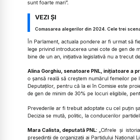
sunt foarte mari”.
Comasarea alegerilor din 2024. Cele trei scenari
În Parlament, actuala pondere ar fi urmat să f
lege privind introducerea unei cote de gen d
bine de un an, inițiativa legislativă nu a trecut 
Alina Gorghiu, senatoare PNL, inițiatoare a pr
o șansă reală să creștem numărul femeilor pe loc
Deputaților, pentru că la ei în Comisie este pro
de gen de minim de 30% pe locuri eligibile, pent
Prevederile ar fi trebuit adoptate cu cel puțin ș
Decizia se mută, politic, la conducerilor partide
Mara Calista, deputată PNL
: „Cifrele și istor
președinții de organizații ai Partidului Național