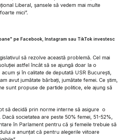
Național Liberal, șansele să vedem mai multe
foarte mici”.
pioane" pe Facebook, Instagram sau TikTok investesc
gislativul să rezolve această problemă. Cel mai
luției astfel încât să se ajungă doar la o
 acum și în calitate de deputată USR București,
am avut jumătate bărbați, jumătate femei. Ce știm,
e sunt propuse de partide politice, ele ajung să
 pot să decidă prin norme interne să asigure o
. Dacă societatea are peste 50% femei, 51-52%,
tare în Parlament pentru că și femeile trebuie să
ului a anunțat că pentru alegerile viitoare
ibile”.