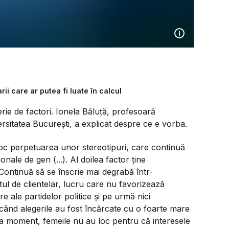
i care ar putea fi luate în calcul
rie de factori. Ionela Băluță, profesoară
versitatea București, a explicat despre ce e vorba.
oc perpetuarea unor stereotipuri, care continuă
ionale de gen (...). Al doilea factor ține
 Continuă să se înscrie mai degrabă într-
tul de clientelar, lucru care nu favorizează
e ale partidelor politice și pe urmă nici
ă când alegerile au fost încărcate cu o foarte mare
a moment, femeile nu au loc pentru că interesele