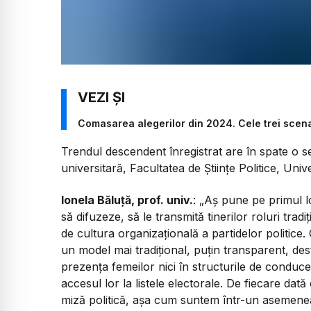
Comasarea alegerilor din 2024. Cele trei scenari
Trendul descendent înregistrat are în spate o se
universitară, Facultatea de Științe Politice, Uni
Ionela Băluță, prof. univ.
: „Aș pune pe primul l
să difuzeze, să le transmită tinerilor roluri tradiț
de cultura organizațională a partidelor politice.
un model mai tradițional, puțin transparent, des
prezența femeilor nici în structurile de conducer
accesul lor la listele electorale. De fiecare dat
miză politică, așa cum suntem într-un asemene