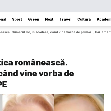
onal
Sport
Green
Next
Travel
Cultură
Academ
nească. Numărul lor, în scădere, când vine vorba de primării, Parlamen
itica românească.
 când vine vorba de
PE