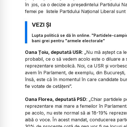
în jos, ca o decizie a președintelui Partidului 
femei pe listele Partidului Național Liberal sunt 
Lupta politică se dă în online. "Partidele-cam
bani grei pentru "armele electorale"
Oana Țoiu, deputată USR
: „Nu mă aștept ca le
probabil, ce o să vedem acolo este o diluare a so
reprezentare simbolică. Noi, ca USR și vorbesc
avem în Parlament, de exemplu, din București, 
însă, este că în momentul în care candidate bun
fie votate de cetățeni”.
Oana Florea, deputată PSD
: „Chiar partidele
reprezentare mai mare a femeilor în Parlament
pe acolo, nu este normal să ai 18-19% reprezen
aibă o voce. În acest mandat, conducerea partid
30% de procente cotă de gen vor fi pe locuri elig