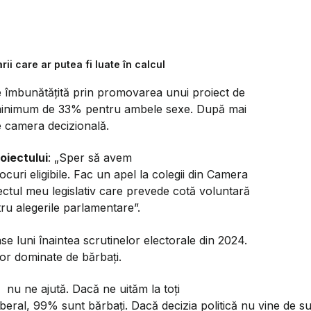
i care ar putea fi luate în calcul
ie îmbunătățită prin promovarea unui proiect de
e minimum de 33% pentru ambele sexe. După mai
de camera decizională.
oiectului
: „Sper să avem
uri eligibile. Fac un apel la colegii din Camera
iectul meu legislativ care prevede cotă voluntară
ru alegerile parlamentare”.
ase luni înaintea scrutinelor electorale din 2024.
lor dominate de bărbați.
ia nu ne ajută. Dacă ne uităm la toți
 Liberal, 99% sunt bărbați. Dacă decizia politică nu vine de s