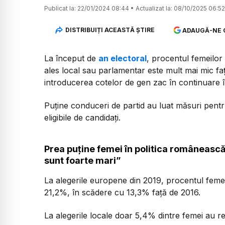
Publicat la:
22/01/2024 08:44
•
Actualizat la:
08/10/2025 06:52
DISTRIBUIȚI ACEASTĂ ȘTIRE
ADAUGĂ-NE 
La început de
an electoral
, procentul femeilor
ales local sau parlamentar este mult mai mic fa
introducerea cotelor de gen zac în continuare 
Puține conduceri de partid au luat măsuri pentr
eligibile de candidați.
Prea puține femei în politica românească
sunt foarte mari”
La alegerile europene din 2019, procentul feme
21,2%, în scădere cu 13,3% față de 2016.
La alegerile locale doar 5,4% dintre femei au r