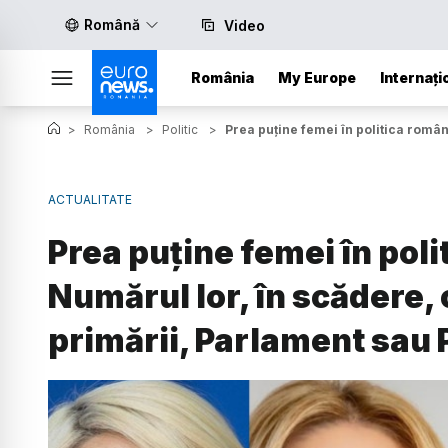
Română
Video
România
My Europe
Internați
>
România
>
Politic
>
Prea puține femei în politica româ
ACTUALITATE
Prea puține femei în pol
Numărul lor, în scădere,
primării, Parlament sau 