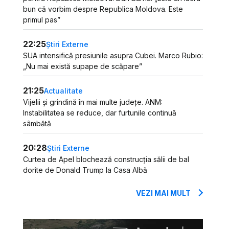
bun că vorbim despre Republica Moldova. Este
primul pas”
22:25
Știri Externe
SUA intensifică presiunile asupra Cubei. Marco Rubio:
„Nu mai există supape de scăpare”
21:25
Actualitate
Vijelii și grindină în mai multe județe. ANM:
Instabilitatea se reduce, dar furtunile continuă
sâmbătă
20:28
Știri Externe
Curtea de Apel blochează construcția sălii de bal
dorite de Donald Trump la Casa Albă
VEZI MAI MULT