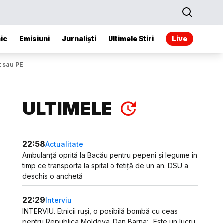
ic
Emisiuni
Jurnaliști
Ultimele Stiri
Live
t sau PE
ULTIMELE
22:58
Actualitate
Ambulanță oprită la Bacău pentru pepeni și legume în
timp ce transporta la spital o fetiță de un an. DSU a
deschis o anchetă
22:29
Interviu
INTERVIU. Etnicii ruși, o posibilă bombă cu ceas
pentru Republica Moldova. Dan Barna: „Este un lucru