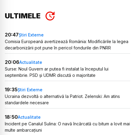
ULTIMELE
20:47
Știri Externe
Comisia Europeană avertizează România: Modificările la legea
decarbonizării pot pune în pericol fondurile din PNRR
20:06
Actualitate
Surse: Noul Guvern ar putea fi instalat la începutul lui
septembrie. PSD și UDMR discută o majoritate
19:35
Știri Externe
Ucraina dezvoltă o alternativă la Patriot. Zelenski: Am atins
standardele necesare
18:50
Actualitate
Incident pe Canalul Sulina: O navă încărcată cu bitum a lovit mai
multe ambarcațiuni