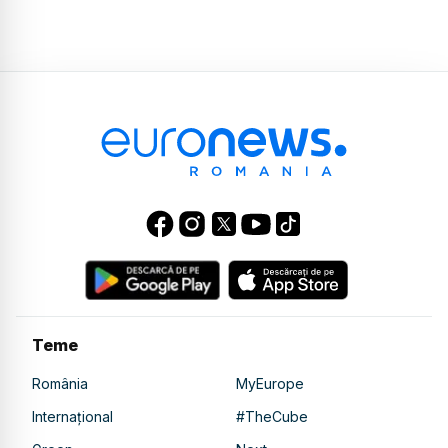
Teme
România
MyEurope
Internațional
#TheCube