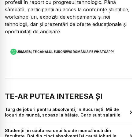
profesii în raport cu progresul tehnologic. Până
sâmbătă, participanții au acces la conferințe științifice,
workshop-uri, expoziții de echipamente și noi
tehnologii, dar și prezentări de oferte educaționale și
oportunități de angajare.
URMĂREȘTE CANALUL EURONEWS ROMÂNIA PE WHATSAPP!
TE-AR PUTEA INTERESA ȘI
Târg de joburi pentru absolvenți, în București: Mii de
locuri de muncă, scoase la bătaie. Care sunt salariile
Studenții, în căutarea unui loc de muncă încă din
facultate. Doi din cinci absolvenți își caută joburi la