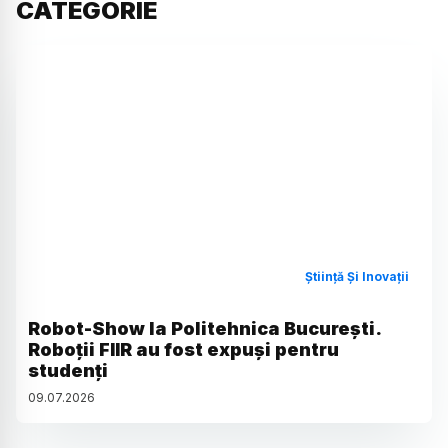
CATEGORIE
Știință Și Inovații
Robot-Show la Politehnica București.
Roboții FIIR au fost expuși pentru
studenți
09
.
07
.
2026