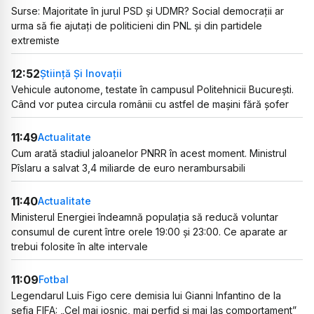
Surse: Majoritate în jurul PSD și UDMR? Social democrații ar
urma să fie ajutați de politicieni din PNL și din partidele
extremiste
12:52
Știință Și Inovații
Vehicule autonome, testate în campusul Politehnicii București.
Când vor putea circula românii cu astfel de mașini fără șofer
11:49
Actualitate
Cum arată stadiul jaloanelor PNRR în acest moment. Ministrul
Pîslaru a salvat 3,4 miliarde de euro nerambursabili
11:40
Actualitate
Ministerul Energiei îndeamnă populația să reducă voluntar
consumul de curent între orele 19:00 și 23:00. Ce aparate ar
trebui folosite în alte intervale
11:09
Fotbal
Legendarul Luis Figo cere demisia lui Gianni Infantino de la
șefia FIFA: „Cel mai josnic, mai perfid și mai laș comportament”