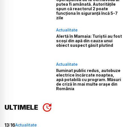
putea fi amânată. Autoritățile
spun că reactorul 2 poate
funcționa în siguranță încă 5-7
zile
Actualitate
Alertă în Mamaia: Turiștii au fost
scoși din apă din cauza unui
obiect suspect găsit plutind
Actualitate
Iluminat public redus, autobuze
electrice încărcate noaptea,
apă potabilă cu program. Măsuri
de criză în mai multe orașe din
România
ULTIMELE
13:16
Actualitate