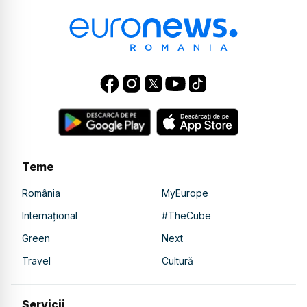
Teme
România
MyEurope
Internațional
#TheCube
Green
Next
Travel
Cultură
Servicii