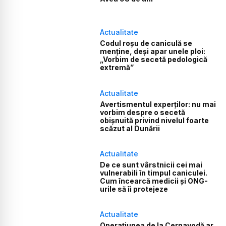
Actualitate
Codul roșu de caniculă se
menține, deși apar unele ploi:
„Vorbim de secetă pedologică
extremă”
Actualitate
Avertismentul experților: nu mai
vorbim despre o secetă
obișnuită privind nivelul foarte
scăzut al Dunării
Actualitate
De ce sunt vârstnicii cei mai
vulnerabili în timpul caniculei.
Cum încearcă medicii și ONG-
urile să îi protejeze
Actualitate
Operațiunea de la Cernavodă ar