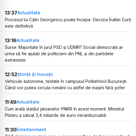
13:37
Actualitate
Procesul lui Călin Georgescu poate începe. Decizia Înaltei Curți
este definitivă
13:16
Actualitate
Surse: Majoritate în jurul PSD și UDMR? Social democrații ar
urma să fie ajutați de politicieni din PNL și din partidele
extremiste
12:52
Știință Și Inovații
Vehicule autonome, testate în campusul Politehnicii București.
Când vor putea circula românii cu astfel de mașini fără șofer
11:49
Actualitate
Cum arată stadiul jaloanelor PNRR în acest moment. Ministrul
Pîslaru a salvat 3,4 miliarde de euro nerambursabili
11:30
Entertainment