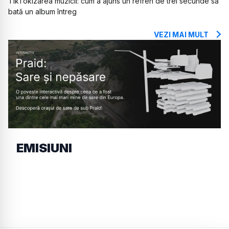
TikTokizarea muzicii: cum a ajuns un refren de trei secunde să
bată un album întreg
VEZI MAI MULT
EMISIUNI