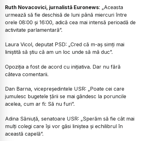
Ruth Novacovici, jurnalistă Euronews
: „Aceasta
urmează să fie deschisă de luni până miercuri între
orele 08:00 și 16:00, adică cea mai intensă perioadă de
activitate parlamentară”.
Laura Vicol, deputat PSD: „Cred că m-aș simți mai
liniștită să știu că am un loc unde să mă duc”.
Opoziția a fost de acord cu inițiativa. Dar nu fără
câteva comentarii.
Dan Barna, vicepreşedintele USR: „Poate cei care
jumulesc bugetele țării se mai gândesc la poruncile
acelea, cum ar fi:
Să nu furi
”.
Adina Săniuță, senatoare USR: „Sperăm să fie cât mai
mulți colegi care își vor găsi liniștea și echilibrul în
această capelă”.