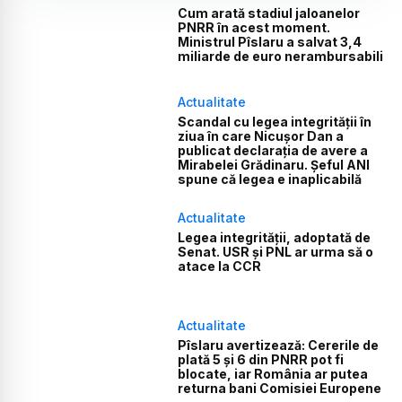
Cum arată stadiul jaloanelor
PNRR în acest moment.
Ministrul Pîslaru a salvat 3,4
miliarde de euro nerambursabili
Actualitate
Scandal cu legea integrității în
ziua în care Nicușor Dan a
publicat declarația de avere a
Mirabelei Grădinaru. Șeful ANI
spune că legea e inaplicabilă
Actualitate
Legea integrității, adoptată de
Senat. USR și PNL ar urma să o
atace la CCR
Actualitate
Pîslaru avertizează: Cererile de
plată 5 și 6 din PNRR pot fi
blocate, iar România ar putea
returna bani Comisiei Europene