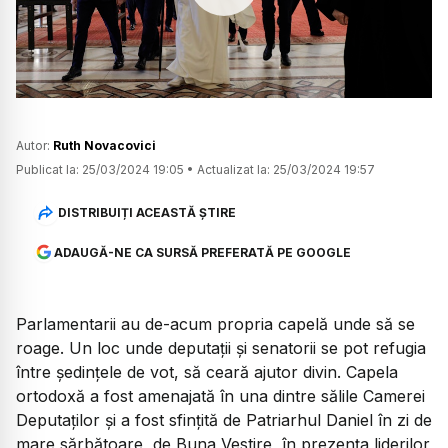
Watch
Autor:
Ruth Novacovici
Publicat la:
25/03/2024 19:05
•
Actualizat la:
25/03/2024 19:57
DISTRIBUIȚI ACEASTĂ ȘTIRE
ADAUGĂ-NE CA SURSĂ PREFERATĂ PE GOOGLE
Parlamentarii au de-acum propria capelă unde să se
roage. Un loc unde deputații și senatorii se pot refugia
între ședințele de vot, să ceară ajutor divin. Capela
ortodoxă a fost amenajată în una dintre sălile Camerei
Deputaților și a fost sfințită de Patriarhul Daniel în zi de
mare sărbătoare, de Buna Vestire, în prezența liderilor