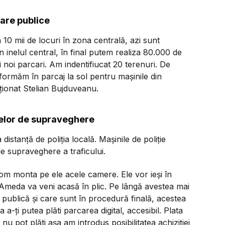
are publice
10 mii de locuri în zona centrală, azi sunt
 inelul central, în final putem realiza 80.000 de
i noi parcari. Am indentifiucat 20 terenuri. De
formăm în parcaj la sol pentru mașinile din
ionat Stelian Bujduveanu.
relor de supraveghere
distanță de poliția locală. Mașinile de poliție
de supraveghere a traficului.
vom monta pe ele acele camere. Ele vor ieși în
u. Ameda va veni acasă în plic. Pe lângă avestea mai
 publică și care sunt în procedură finală, acestea
a-ți putea plăti parcarea digital, accesibil. Plata
nu pot plăti așa am introdus posibilitatea achiziției