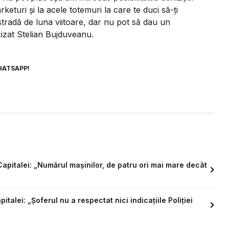
turi și la acele totemuri la care te duci să-ți
e stradă de luna viitoare, dar nu pot să dau un
cizat Stelian Bujduveanu.
HATSAPP!
Capitalei: „Numărul mașinilor, de patru ori mai mare decât
talei: „Șoferul nu a respectat nici indicațiile Poliției