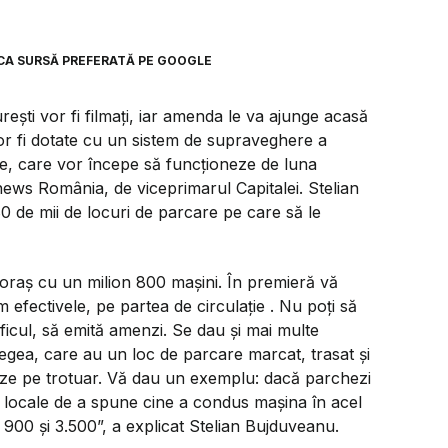
CA SURSĂ PREFERATĂ PE GOOGLE
ști vor fi filmați, iar amenda le va ajunge acasă
 vor fi dotate cu un sistem de supraveghere a
nte, care vor începe să funcționeze de luna
onews România, de viceprimarul Capitalei. Stelian
 de mii de locuri de parcare pe care să le
 oraș cu un milion 800 mașini. În premieră vă
efectivele, pe partea de circulație . Nu poți să
ficul, să emită amenzi. Se dau și mai multe
egea, care au un loc de parcare marcat, trasat și
heze pe trotuar. Vă dau un exemplu: dacă parchezi
iei locale de a spune cine a condus mașina în acel
 900 și 3.500”,
a explicat Stelian Bujduveanu.