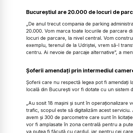
Bucureștiul are 20.000 de locuri de parc
„De anul trecut compania de parking administra 
20.000. Vom marca toate locurile de parcare din
locuri de parcare, la nivel central. Vom constru
exemplu, terenul de la Udriștei, vrem să-l trans
centru. Ai nevoie de parcaje alternative”,
a menț
Șoferii amendați prin intermediul came
Șoferii care nu respectă legea pot fi amendați la 
locală din București vor fi dotate cu un sistem 
„
Au sosit 18 mașini și sunt în operaționalizare 
trafic, scopul este să digitalizăm acest servici
avem și 300 de parcometre care sunt în licitație
vor fi amplasate în zona centrală pentru a putea 
va putea fi făcută cu cardul, iar pentru cei care 