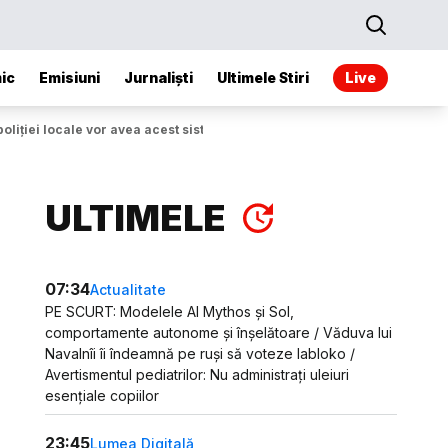
ic
Emisiuni
Jurnaliști
Ultimele Stiri
Live
liției locale vor avea acest sistem”
ULTIMELE
07:34
Actualitate
PE SCURT: Modelele AI Mythos și Sol,
comportamente autonome și înșelătoare / Văduva lui
Navalnîi îi îndeamnă pe ruși să voteze Iabloko /
Avertismentul pediatrilor: Nu administrați uleiuri
esențiale copiilor
23:45
Lumea Digitală