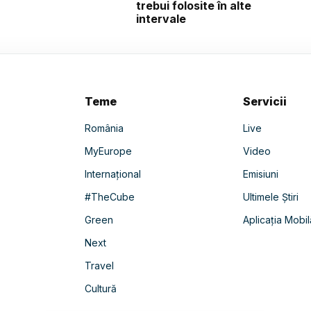
trebui folosite în alte
intervale
Teme
Servicii
România
Live
MyEurope
Video
Internațional
Emisiuni
#TheCube
Ultimele Știri
Green
Aplicația Mobil
Next
Travel
Cultură