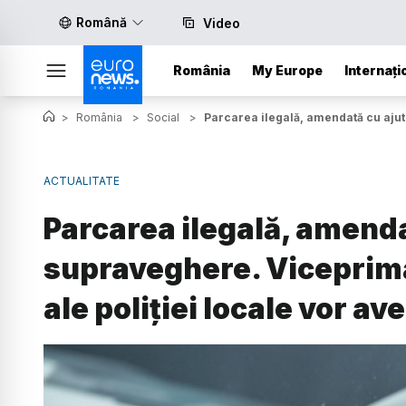
Română
Video
România
My Europe
Internați
>
România
>
Social
>
Parcarea ilegală, amendată cu ajut
ACTUALITATE
Parcarea ilegală, amenda
supraveghere. Viceprima
ale poliției locale vor a