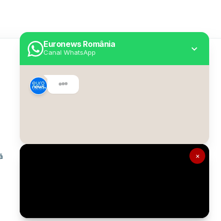
Euronews România
Canal WhatsApp
Utile
Despre Euronews
Declarație accesibilitate
Politica Cookie
Politica de confidențialitate
×
ă
Formular de contact
Transparență în utilizarea AI
Gestionați preferințele