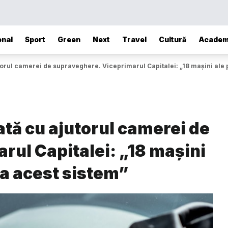
onal
Sport
Green
Next
Travel
Cultură
Academ
orul camerei de supraveghere. Viceprimarul Capitalei: „18 mașini ale po
tă cu ajutorul camerei de
rul Capitalei: „18 mașini
vea acest sistem”