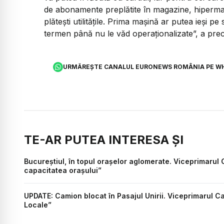
de abonamente preplătite în magazine, hipermarke
plătești utilitățile. Prima mașină ar putea ieși p
termen până nu le văd operaționalizate
”, a pre
URMĂREȘTE CANALUL EURONEWS ROMÂNIA PE W
TE-AR PUTEA INTERESA ȘI
Bucureștiul, în topul orașelor aglomerate. Viceprimarul 
capacitatea orașului”
UPDATE: Camion blocat în Pasajul Unirii. Viceprimarul Capi
Locale”