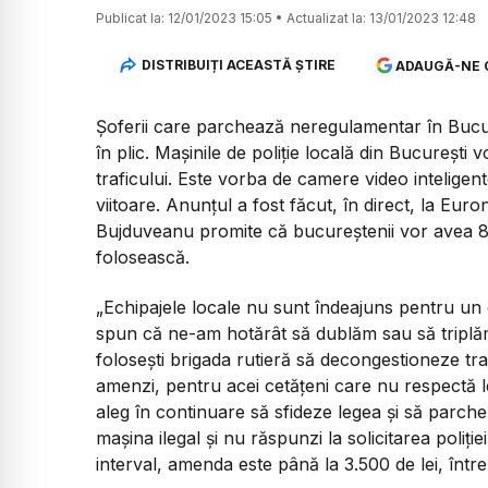
Publicat la:
12/01/2023 15:05
•
Actualizat la:
13/01/2023 12:48
DISTRIBUIȚI ACEASTĂ ȘTIRE
ADAUGĂ-NE 
Șoferii care parchează neregulamentar în Bucure
în plic. Mașinile de poliție locală din București
traficului. Este vorba de camere video intelige
viitoare. Anunțul a fost făcut, în direct, la Eur
Bujduveanu promite că bucureștenii vor avea 80
folosească.
„Echipajele locale nu sunt îndeajuns pentru un
spun că ne-am hotărât să dublăm sau să triplăm 
folosești brigada rutieră să decongestioneze tra
amenzi, pentru acei cetățeni care nu respectă l
aleg în continuare să sfideze legea și să parc
mașina ilegal și nu răspunzi la solicitarea poliț
interval, amenda este până la 3.500 de lei, între