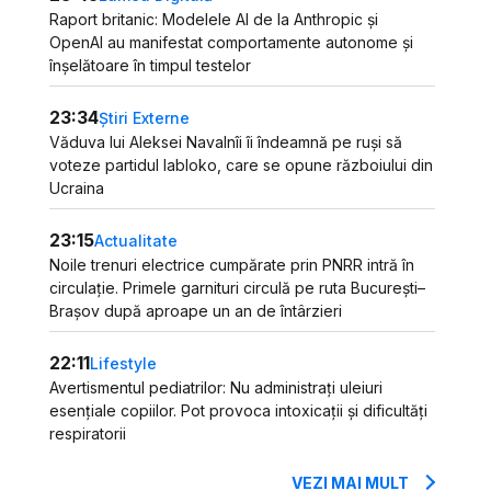
Raport britanic: Modelele AI de la Anthropic și
OpenAI au manifestat comportamente autonome și
înșelătoare în timpul testelor
23:34
Știri Externe
Văduva lui Aleksei Navalnîi îi îndeamnă pe ruși să
voteze partidul Iabloko, care se opune războiului din
Ucraina
23:15
Actualitate
Noile trenuri electrice cumpărate prin PNRR intră în
circulație. Primele garnituri circulă pe ruta București–
Brașov după aproape un an de întârzieri
22:11
Lifestyle
Avertismentul pediatrilor: Nu administrați uleiuri
esențiale copiilor. Pot provoca intoxicații și dificultăți
respiratorii
VEZI MAI MULT