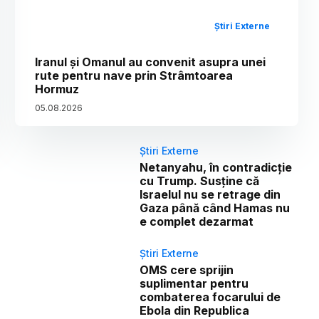
Știri Externe
Iranul și Omanul au convenit asupra unei
rute pentru nave prin Strâmtoarea
Hormuz
05
.
08
.
2026
Știri Externe
Netanyahu, în contradicție
cu Trump. Susține că
Israelul nu se retrage din
Gaza până când Hamas nu
e complet dezarmat
Știri Externe
OMS cere sprijin
suplimentar pentru
combaterea focarului de
Ebola din Republica