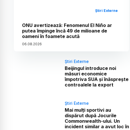
Știri Externe
ONU avertizează: Fenomenul El Niño ar
putea împinge încă 49 de milioane de
oameni în foamete acută
06
.
08
.
2026
Știri Externe
Beijingul introduce noi
măsuri economice
împotriva SUA și înăsprește
controalele la export
Știri Externe
Mai mulți sportivi au
dispărut după Jocurile
Commonwealth-ului. Un
incident similar a avut loc în