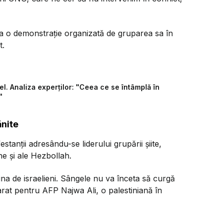
la o demonstraţie organizată de gruparea sa în
t.
el. Analiza experților: "Ceea ce se întâmplă în
"
ănite
tanţii adresându-se liderului grupării şiite,
ne şi ale Hezbollah.
stina de israelieni. Sângele nu va înceta să curgă
arat pentru AFP Najwa Ali, o palestiniană în