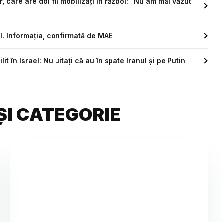
 care are doi fii mobilizați în război: "Nu am mai văzut
l. Informația, confirmată de MAE
t în Israel: Nu uitați că au în spate Iranul și pe Putin
ȘI CATEGORIE