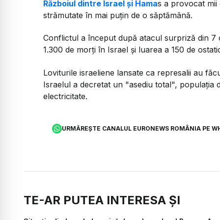
Războiul dintre Israel şi Hama
s a provocat mii 
strămutate în mai puţin de o săptămână.
Conflictul a început după atacul surpriză din 7
1.300 de morţi în Israel şi luarea a 150 de ostati
Loviturile israeliene lansate ca represalii au f
Israelul a decretat un "asediu total", populaţia di
electricitate.
URMĂREȘTE CANALUL EURONEWS ROMÂNIA PE W
TE-AR PUTEA INTERESA ȘI