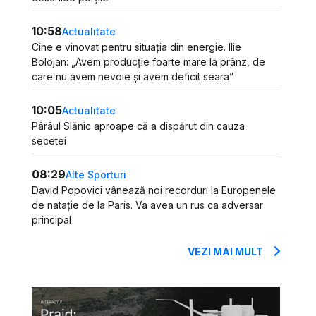
10:58
Actualitate
Cine e vinovat pentru situația din energie. Ilie
Bolojan: „Avem producție foarte mare la prânz, de
care nu avem nevoie și avem deficit seara”
10:05
Actualitate
Pârâul Slănic aproape că a dispărut din cauza
secetei
08:29
Alte Sporturi
David Popovici vânează noi recorduri la Europenele
de natație de la Paris. Va avea un rus ca adversar
principal
VEZI MAI MULT