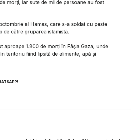
de morţi, iar sute de mii de persoane au fost
 octombrie al Hamas, care s-a soldat cu peste
ci de către gruparea islamistă.
ăcut aproape 1.800 de morţi în Fâşia Gaza, unde
n teritoriu fiind lipsită de alimente, apă şi
HATSAPP!