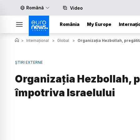
Română
Video
România
My Europe
Internați
>
Internațional
>
Global
>
Organizația Hezbollah, pregătită
ȘTIRI EXTERNE
Organizația Hezbollah, pr
împotriva Israelului