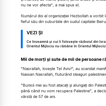
nu ne vor afecta"
, a mai spus el.
Numărul doi al organizaţiei Hezbollah a vorbit 
fieful său din suburbiile din sudul capitalei Beiru
Ce înseamnă și cui îi folosește războiul din Isra
Orientul Mijlociu nu rămâne în Orientul Mijlociu
Mii de morți și sute de mii de persoane r
"Nasrallah, loveşte Tel Aviv!",
au scandat manifes
Nassan Nasrallah, fluturând steaguri palestinie
"Bunicii mei au fost atacaţi şi alungaţi din Pale
până când nu vom recupera Palestina"
, a decl
vârstă de 57 de ani.