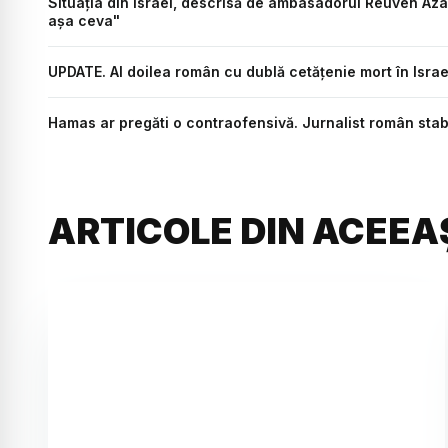
Situația din Israel, descrisă de ambasadorul Reuven Azar,
așa ceva"
UPDATE. Al doilea român cu dublă cetățenie mort în Israe
Hamas ar pregăti o contraofensivă. Jurnalist român stabili
ARTICOLE DIN ACEEA