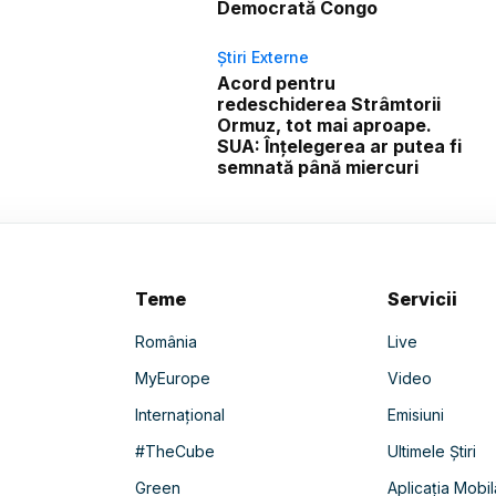
Democrată Congo
Știri Externe
Acord pentru
redeschiderea Strâmtorii
Ormuz, tot mai aproape.
SUA: Înțelegerea ar putea fi
semnată până miercuri
Teme
Servicii
România
Live
MyEurope
Video
Internațional
Emisiuni
#TheCube
Ultimele Știri
Green
Aplicația Mobil