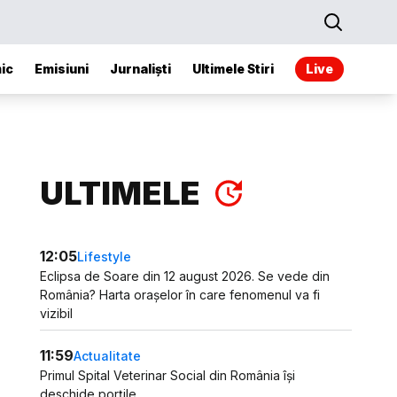
ic
Emisiuni
Jurnaliști
Ultimele Stiri
Live
ULTIMELE
12:05
Lifestyle
Eclipsa de Soare din 12 august 2026. Se vede din
România? Harta orașelor în care fenomenul va fi
vizibil
11:59
Actualitate
Primul Spital Veterinar Social din România își
deschide porțile