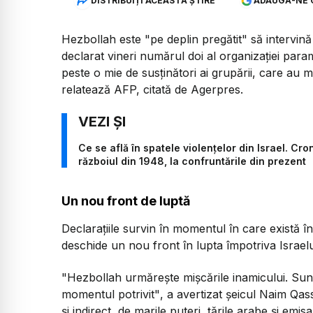
DISTRIBUIȚI ACEASTĂ ȘTIRE
ADAUGĂ-NE 
Hezbollah este "pe deplin pregătit" să intervină 
declarat vineri numărul doi al organizaţiei parami
peste o mie de susţinători ai grupării, care au man
relatează AFP, citată de Agerpres.
Ce se află în spatele violențelor din Israel. Cro
războiul din 1948, la confruntările din prezent
Un nou front de luptă
Declaraţiile survin în momentul în care există îng
deschide un nou front în lupta împotriva Israelu
"Hezbollah urmăreşte mişcările inamicului. Sunt
momentul potrivit"
, a avertizat şeicul Naim Qa
şi indirect, de marile puteri, ţările arabe şi emi