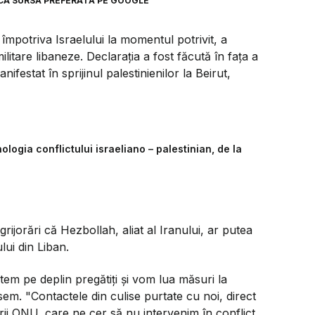
CA SURSĂ PREFERATĂ PE GOOGLE
împotriva Israelului la momentul potrivit, a
litare libaneze. Declarația a fost făcută în faţa a
ifestat în sprijinul palestinienilor la Beirut,
nologia conflictului israeliano – palestinian, de la
rijorări că Hezbollah, aliat al Iranului, ar putea
lui din Liban.
em pe deplin pregătiţi şi vom lua măsuri la
ssem.
"Contactele din culise purtate cu noi, direct
sarii ONU, care ne cer să nu intervenim în conflict,