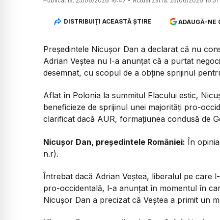
Publicat la:
25/06/2026 16:47
•
Actualizat la:
25/06/2026 16:51
DISTRIBUIȚI ACEASTĂ ȘTIRE
ADAUGĂ-NE 
Președintele Nicușor Dan a declarat că nu cons
Adrian Veștea nu l-a anunțat că a purtat negoci
desemnat, cu scopul de a obține sprijinul pentr
Aflat în Polonia la summitul Flacului estic, Ni
beneficieze de sprijinul unei majorități pro-occ
clarificat dacă AUR, formațiunea condusă de Ge
Nicușor Dan, președintele României:
În opinia
n.r).
Întrebat dacă Adrian Veștea, liberalul pe care 
pro-occidentală, l-a anunțat în momentul în c
Nicușor Dan a precizat că Veștea a primit un ma