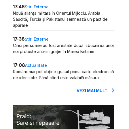
17:46
Știri Externe
Nouă alianță militară în Orientul Mijlociu. Arabia
Saudită, Turcia și Pakistanul semnează un pact de
apărare
17:38
Știri Externe
Cinci persoane au fost arestate după izbucnirea unor
noi proteste anti-imigrație în Marea Britanie
17:08
Actualitate
Românii mai pot obține gratuit prima carte electronică
de identitate. Până când este valabilă măsura
VEZI MAI MULT