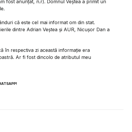
 fost anunțat, n.r). Domnul Veștea a primit un
le.
ânduri că este cel mai informat om din stat.
ierile dintre Adrian Veștea și AUR, Nicușor Dan a
ă în respectiva zi această informație era
stră. Ar fi fost dincolo de atributul meu
HATSAPP!