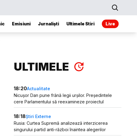
ic
Emisiuni
Jurnaliști
Ultimele Stiri
Live
ULTIMELE
18:20
Actualitate
Nicușor Dan pune frână legii urșilor. Președintele
cere Parlamentului să reexamineze proiectul
18:18
Știri Externe
Rusia: Curtea Supremă analizează interzicerea
singurului partid anti-război înaintea alegerilor