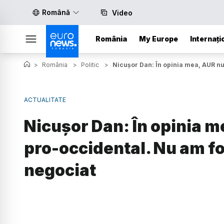
Română
Video
România
My Europe
Internați
>
România
>
Politic
>
Nicușor Dan: În opinia mea, AUR nu
ACTUALITATE
Nicușor Dan: În opinia m
pro-occidental. Nu am f
negociat