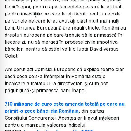
banii înapoi, pentru apartamentele pe care le-ați luat,
pentru investițiile pe care le-ați făcut, pentru nevoile
personale pe care le-ați avut ați plătit mult mai mulți
bani. Uniunea Europeană are reguli stricte. Românii au
drepturi europene pe care trebuie să le primească în
fiecare zi, nu să mergeți în procese civile împotriva
băncilor, pentru că astfel va fi o luptă David versus
Goliat.
Am cerut azi Comisiei Europene să explice foarte clar
dacă ceea ce s-a întâmplat în România este o
încălcare a tratatului, a directivelor, și cum pot
păgubiții să-și primească banii înapoi.
710 milioane de euro este amenda totală pe care au
primit-o zece bănci din România
, din partea
Consiliului Concurenței. Acestea ar fi avut înțelegeri
pentru a manipula valoarea indicelui