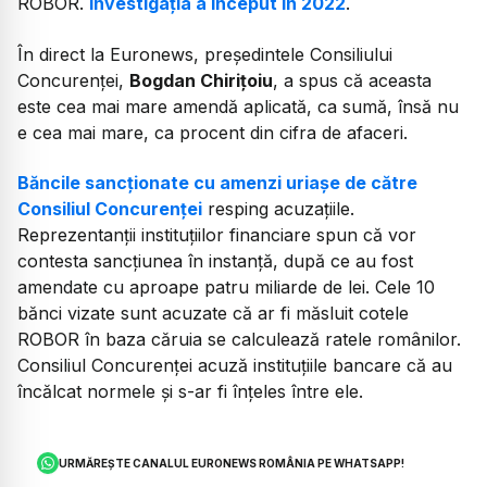
ROBOR.
Investigația a început în 2022
.
În direct la Euronews, președintele Consiliului
Concurenței,
Bogdan Chirițoiu
, a spus că aceasta
este cea mai mare amendă aplicată, ca sumă, însă nu
e cea mai mare, ca procent din cifra de afaceri.
Băncile sancționate cu amenzi uriașe de către
Consiliul Concurenței
resping acuzațiile.
Reprezentanții instituțiilor financiare spun că vor
contesta sancțiunea în instanță, după ce au fost
amendate cu aproape patru miliarde de lei. Cele 10
bănci vizate sunt acuzate că ar fi măsluit cotele
ROBOR în baza căruia se calculează ratele românilor.
Consiliul Concurenței acuză instituțiile bancare că au
încălcat normele și s-ar fi înțeles între ele.
URMĂREȘTE CANALUL EURONEWS ROMÂNIA PE WHATSAPP!