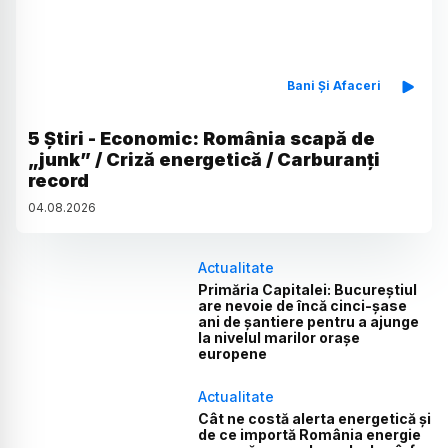
Bani Și Afaceri
5 Știri - Economic: România scapă de
„junk” / Criză energetică / Carburanți
record
04
.
08
.
2026
Actualitate
Primăria Capitalei: Bucureștiul
are nevoie de încă cinci-șase
ani de șantiere pentru a ajunge
la nivelul marilor orașe
europene
Actualitate
Cât ne costă alerta energetică și
de ce importă România energie