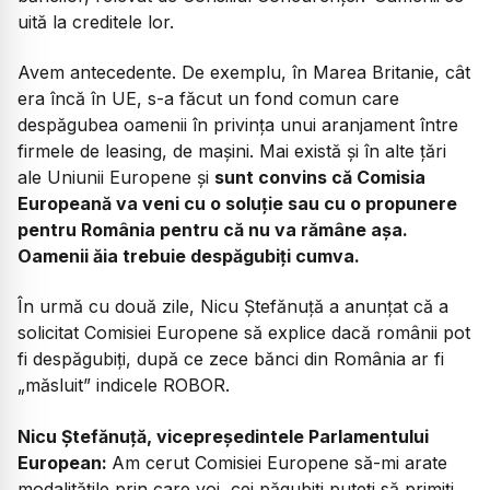
uită la creditele lor.
Avem antecedente. De exemplu, în Marea Britanie, cât
era încă în UE, s-a făcut un fond comun care
despăgubea oamenii în privința unui aranjament între
firmele de leasing, de mașini. Mai există și în alte țări
ale Uniunii Europene și
sunt convins că Comisia
Europeană va veni cu o soluție sau cu o propunere
pentru România pentru că nu va rămâne așa.
Oamenii ăia trebuie despăgubiți cumva.
În urmă cu două zile, Nicu Ștefănuță a anunțat că a
solicitat Comisiei Europene să explice dacă românii pot
fi despăgubiți, după ce zece bănci din România ar fi
„măsluit” indicele ROBOR.
Nicu Ștefănuță, vicepreședintele Parlamentului
European:
Am cerut Comisiei Europene să-mi arate
modalitățile prin care voi, cei păgubiți puteți să primiți