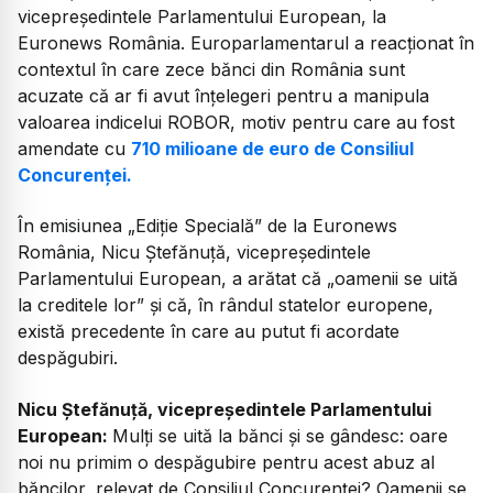
vicepreședintele Parlamentului European, la
Euronews România. Europarlamentarul a reacționat în
contextul în care zece bănci din România sunt
acuzate că ar fi avut înțelegeri pentru a manipula
valoarea indicelui ROBOR, motiv pentru care au fost
amendate cu
710 milioane de euro de Consiliul
Concurenței.
În emisiunea „Ediție Specială” de la Euronews
România, Nicu Ștefănuță, vicepreședintele
Parlamentului European, a arătat că „oamenii se uită
la creditele lor” și că, în rândul statelor europene,
există precedente în care au putut fi acordate
despăgubiri.
Nicu Ștefănuță, vicepreședintele Parlamentului
European:
Mulți se uită la bănci și se gândesc: oare
noi nu primim o despăgubire pentru acest abuz al
băncilor, relevat de Consiliul Concurenței? Oamenii se