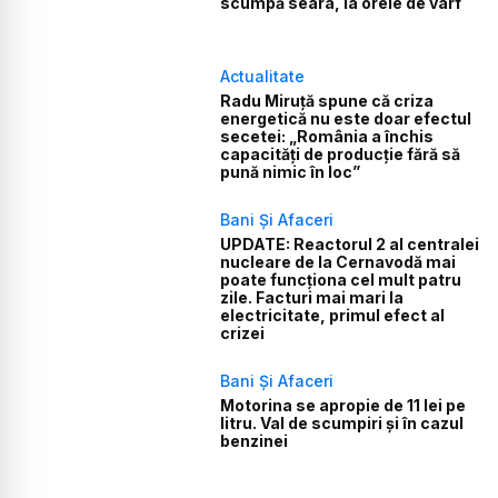
scumpă seara, la orele de vârf
Actualitate
Radu Miruță spune că criza
energetică nu este doar efectul
secetei: „România a închis
capacități de producție fără să
pună nimic în loc”
Bani Și Afaceri
UPDATE: Reactorul 2 al centralei
nucleare de la Cernavodă mai
poate funcționa cel mult patru
zile. Facturi mai mari la
electricitate, primul efect al
crizei
Bani Și Afaceri
Motorina se apropie de 11 lei pe
litru. Val de scumpiri și în cazul
benzinei