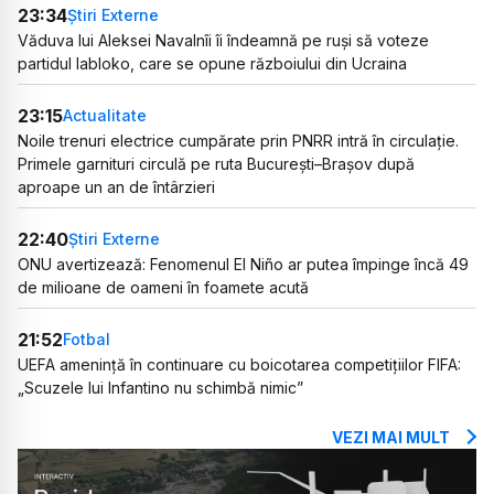
23:34
Știri Externe
Văduva lui Aleksei Navalnîi îi îndeamnă pe ruși să voteze
partidul Iabloko, care se opune războiului din Ucraina
23:15
Actualitate
Noile trenuri electrice cumpărate prin PNRR intră în circulație.
Primele garnituri circulă pe ruta București–Brașov după
aproape un an de întârzieri
22:40
Știri Externe
ONU avertizează: Fenomenul El Niño ar putea împinge încă 49
de milioane de oameni în foamete acută
21:52
Fotbal
UEFA amenință în continuare cu boicotarea competițiilor FIFA:
„Scuzele lui Infantino nu schimbă nimic”
VEZI MAI MULT