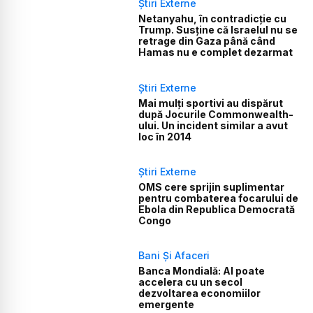
Știri Externe
Netanyahu, în contradicție cu
Trump. Susține că Israelul nu se
retrage din Gaza până când
Hamas nu e complet dezarmat
Știri Externe
Mai mulți sportivi au dispărut
după Jocurile Commonwealth-
ului. Un incident similar a avut
loc în 2014
Știri Externe
OMS cere sprijin suplimentar
pentru combaterea focarului de
Ebola din Republica Democrată
Congo
Bani Și Afaceri
Banca Mondială: AI poate
accelera cu un secol
dezvoltarea economiilor
emergente