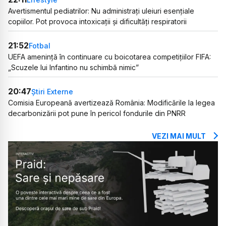
Avertismentul pediatrilor: Nu administrați uleiuri esențiale
copiilor. Pot provoca intoxicații și dificultăți respiratorii
21:52
Fotbal
UEFA amenință în continuare cu boicotarea competițiilor FIFA:
„Scuzele lui Infantino nu schimbă nimic”
20:47
Știri Externe
Comisia Europeană avertizează România: Modificările la legea
decarbonizării pot pune în pericol fondurile din PNRR
VEZI MAI MULT