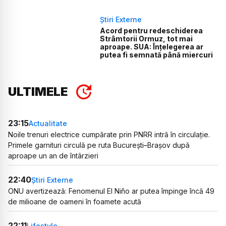
Știri Externe
Acord pentru redeschiderea
Strâmtorii Ormuz, tot mai
aproape. SUA: Înțelegerea ar
putea fi semnată până miercuri
ULTIMELE
23:15
Actualitate
Noile trenuri electrice cumpărate prin PNRR intră în circulație.
Primele garnituri circulă pe ruta București–Brașov după
aproape un an de întârzieri
22:40
Știri Externe
ONU avertizează: Fenomenul El Niño ar putea împinge încă 49
de milioane de oameni în foamete acută
22:11
Lifestyle