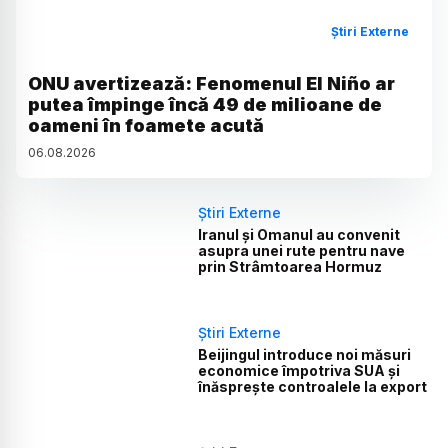
Știri Externe
ONU avertizează: Fenomenul El Niño ar
putea împinge încă 49 de milioane de
oameni în foamete acută
06
.
08
.
2026
Știri Externe
Iranul și Omanul au convenit
asupra unei rute pentru nave
prin Strâmtoarea Hormuz
Știri Externe
Beijingul introduce noi măsuri
economice împotriva SUA și
înăsprește controalele la export