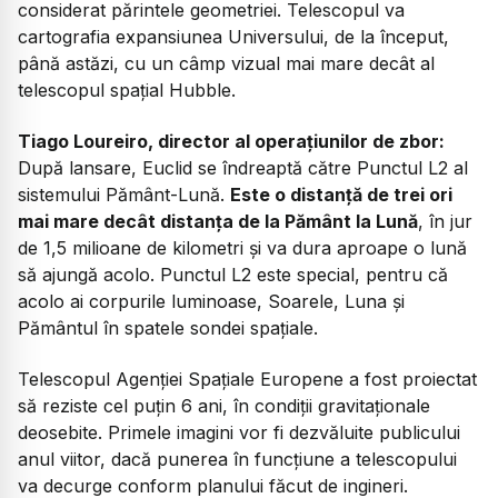
considerat părintele geometriei. Telescopul va
cartografia expansiunea Universului, de la început,
până astăzi, cu un câmp vizual mai mare decât al
telescopul spațial Hubble.
Tiago Loureiro, director al operațiunilor de zbor:
După lansare, Euclid se îndreaptă către Punctul L2 al
sistemului Pământ-Lună.
Este o distanță de trei ori
mai mare decât distanța de la Pământ la Lună
, în jur
de 1,5 milioane de kilometri și va dura aproape o lună
să ajungă acolo. Punctul L2 este special, pentru că
acolo ai corpurile luminoase, Soarele, Luna și
Pământul în spatele sondei spațiale.
Telescopul Agenției Spațiale Europene a fost proiectat
să reziste cel puțin 6 ani, în condiții gravitaționale
deosebite. Primele imagini vor fi dezvăluite publicului
anul viitor, dacă punerea în funcțiune a telescopului
va decurge conform planului făcut de ingineri.