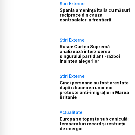
Știri Externe
Spania amenință Italia cu măsuri
reciproce din cauza
controalelor la frontieră
Știri Externe
Rusia: Curtea Supremă
analizează interzicerea
singurului partid anti-război
înaintea alegerilor
Știri Externe
Cinci persoane au fost arestate
după izbucnirea unor noi
proteste anti-imigrație în Marea
Britanie
Actualitate
Europa se topește sub caniculă:
temperaturi record și restricții
de energie