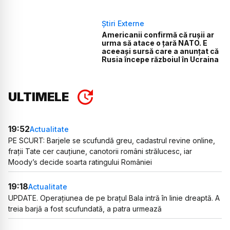
Știri Externe
Americanii confirmă că rușii ar
urma să atace o țară NATO. E
aceeași sursă care a anunțat că
Rusia începe războiul în Ucraina
ULTIMELE
19:52
Actualitate
PE SCURT: Barjele se scufundă greu, cadastrul revine online,
frații Tate cer cauțiune, canotorii români strălucesc, iar
Moody’s decide soarta ratingului României
19:18
Actualitate
UPDATE. Operațiunea de pe brațul Bala intră în linie dreaptă. A
treia barjă a fost scufundată, a patra urmează