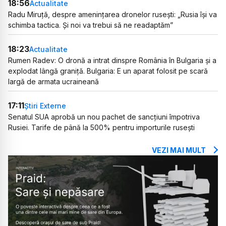
18:56
Actualitate
Radu Miruță, despre amenințarea dronelor rusești: „Rusia își va
schimba tactica. Și noi va trebui să ne readaptăm”
18:23
Actualitate
Rumen Radev: O dronă a intrat dinspre România în Bulgaria și a
explodat lângă graniță. Bulgaria: E un aparat folosit pe scară
largă de armata ucraineană
17:11
Știri Externe
Senatul SUA aprobă un nou pachet de sancțiuni împotriva
Rusiei. Tarife de până la 500% pentru importurile rusești
VEZI MAI MULT