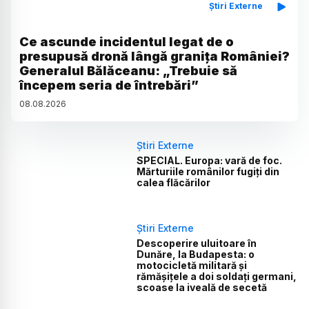
Știri Externe
Ce ascunde incidentul legat de o
presupusă dronă lângă granița României?
Generalul Bălăceanu: „Trebuie să
începem seria de întrebări”
08
.
08
.
2026
Știri Externe
SPECIAL. Europa: vară de foc.
Mărturiile românilor fugiți din
calea flăcărilor
Știri Externe
Descoperire uluitoare în
Dunăre, la Budapesta: o
motocicletă militară și
rămășițele a doi soldați germani,
scoase la iveală de secetă