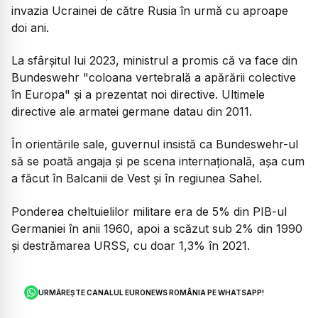
invazia Ucrainei de către Rusia în urmă cu aproape
doi ani.
La sfârşitul lui 2023, ministrul a promis că va face din
Bundeswehr "coloana vertebrală a apărării colective
în Europa" şi a prezentat noi directive. Ultimele
directive ale armatei germane datau din 2011.
În orientările sale, guvernul insistă ca Bundeswehr-ul
să se poată angaja şi pe scena internaţională, aşa cum
a făcut în Balcanii de Vest şi în regiunea Sahel.
Ponderea cheltuielilor militare era de 5% din PIB-ul
Germaniei în anii 1960, apoi a scăzut sub 2% din 1990
şi destrămarea URSS, cu doar 1,3% în 2021.
URMĂREȘTE CANALUL EURONEWS ROMÂNIA PE WHATSAPP!