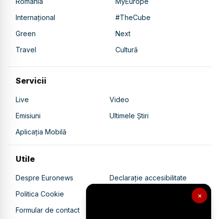
România
MyEurope
Internațional
#TheCube
Green
Next
Travel
Cultură
Servicii
Live
Video
Emisiuni
Ultimele Știri
Aplicația Mobilă
Utile
Despre Euronews
Declarație accesibilitate
Politica Cookie
Politica de confidențialitate
×
Formular de contact
Transparență în utilizarea AI