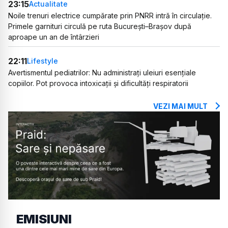
23:15
Actualitate
Noile trenuri electrice cumpărate prin PNRR intră în circulație.
Primele garnituri circulă pe ruta București–Brașov după
aproape un an de întârzieri
22:11
Lifestyle
Avertismentul pediatrilor: Nu administrați uleiuri esențiale
copiilor. Pot provoca intoxicații și dificultăți respiratorii
VEZI MAI MULT
EMISIUNI