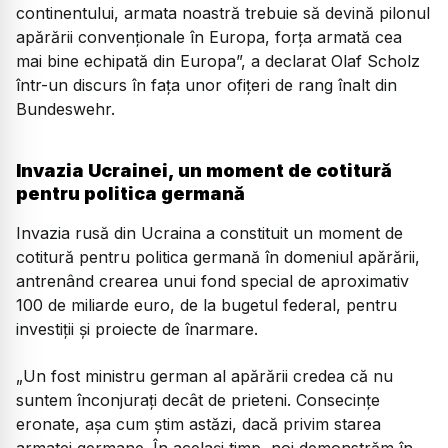
continentului, armata noastră trebuie să devină pilonul
apărării convenţionale în Europa, forţa armată cea
mai bine echipată din Europa”, a declarat Olaf Scholz
într-un discurs în faţa unor ofiţeri de rang înalt din
Bundeswehr.
Invazia Ucrainei, un moment de cotitură
pentru politica germană
Invazia rusă din Ucraina a constituit un moment de
cotitură pentru politica germană în domeniul apărării,
antrenând crearea unui fond special de aproximativ
100 de miliarde euro, de la bugetul federal, pentru
investiţii şi proiecte de înarmare.
„Un fost ministru german al apărării credea că nu
suntem înconjuraţi decât de prieteni. Consecinţe
eronate, aşa cum ştim astăzi, dacă privim starea
armatei germane. În acelaşi timp, noi demonstrăm în