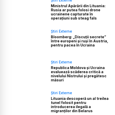
Știri Externe
Ministrul Apărării din Lituania:
Rusia ar putea folosi drone
ucrainene capturate în
operațiuni sub steag fals
Știri Externe
Bloomberg: „Discuții secrete”
între europeni și ruși în Austria,
pentru pacea în Ucraina
Știri Externe
Republica Moldova și Ucraina
evaluează scăderea critică a
nivelului Nistrului și pregătesc
măsuri
Știri Externe
Lituania descoperă un al treilea
tunel folosit pentru
introducerea ilegală a
migranților din Belarus