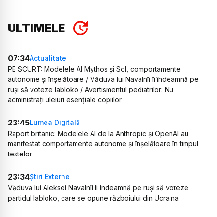
ULTIMELE
07:34
Actualitate
PE SCURT: Modelele AI Mythos și Sol, comportamente
autonome și înșelătoare / Văduva lui Navalnîi îi îndeamnă pe
ruși să voteze Iabloko / Avertismentul pediatrilor: Nu
administrați uleiuri esențiale copiilor
23:45
Lumea Digitală
Raport britanic: Modelele AI de la Anthropic și OpenAI au
manifestat comportamente autonome și înșelătoare în timpul
testelor
23:34
Știri Externe
Văduva lui Aleksei Navalnîi îi îndeamnă pe ruși să voteze
partidul Iabloko, care se opune războiului din Ucraina