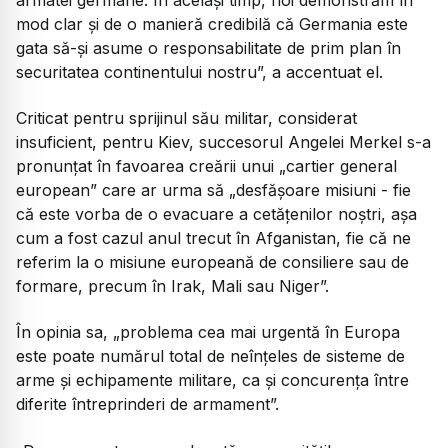
mod clar şi de o manieră credibilă că Germania este
gata să-şi asume o responsabilitate de prim plan în
securitatea continentului nostru”, a accentuat el.
Criticat pentru sprijinul său militar, considerat
insuficient, pentru Kiev, succesorul Angelei Merkel s-a
pronunţat în favoarea creării unui „cartier general
european” care ar urma să „desfăşoare misiuni - fie
că este vorba de o evacuare a cetăţenilor noştri, aşa
cum a fost cazul anul trecut în Afganistan, fie că ne
referim la o misiune europeană de consiliere sau de
formare, precum în Irak, Mali sau Niger”.
În opinia sa, „problema cea mai urgentă în Europa
este poate numărul total de neînţeles de sisteme de
arme şi echipamente militare, ca şi concurenţa între
diferite întreprinderi de armament”.