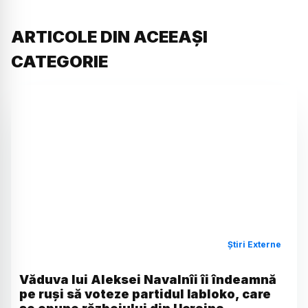
ARTICOLE DIN ACEEAȘI
CATEGORIE
Știri Externe
Văduva lui Aleksei Navalnîi îi îndeamnă
pe ruși să voteze partidul Iabloko, care