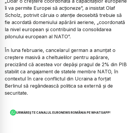
„Doar o creştere coordonată a capacităţilor europene
îi va permite Europei să acţioneze”, a insistat Olaf
Scholz, potrivit căruia o atenţie deosebită trebuie să
fie acordată domeniului apărării aeriene, „coordonată
la nivel european şi contribuind la consolidarea
pilonului european al NATO”.
În luna februarie, cancelarul german a anunţat o
creştere masivă a cheltuielilor pentru apărare,
precizând că acestea vor depăşi pragul de 2% din PIB
stabilit ca angajament de statele membre NATO, în
contextul în care conflictul din Ucraina a forţat
Berlinul să regândească politica sa externă şi de
securitate.
URMĂREȘTE CANALUL EURONEWS ROMÂNIA PE WHATSAPP!