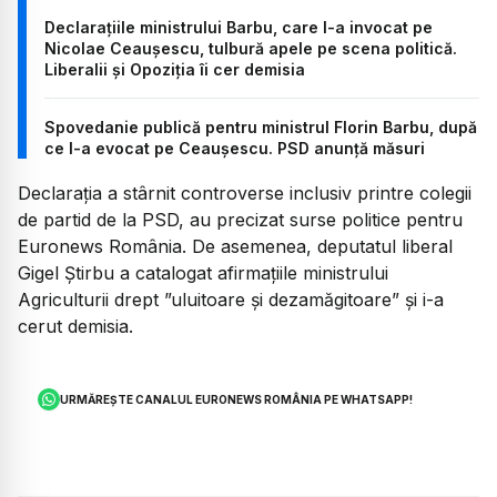
Declarațiile ministrului Barbu, care l-a invocat pe
Nicolae Ceaușescu, tulbură apele pe scena politică.
Liberalii și Opoziția îi cer demisia
Spovedanie publică pentru ministrul Florin Barbu, după
ce l-a evocat pe Ceaușescu. PSD anunță măsuri
Declarația a stârnit controverse inclusiv printre colegii
de partid de la PSD, au precizat surse politice pentru
Euronews România. De asemenea, deputatul liberal
Gigel Știrbu a catalogat afirmațiile ministrului
Agriculturii drept ”uluitoare și dezamăgitoare” și i-a
cerut demisia.
URMĂREȘTE CANALUL EURONEWS ROMÂNIA PE WHATSAPP!