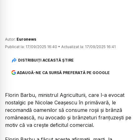
Autor:
Euronews
Publicat la:
17/09/2025 16:40
•
Actualizat la:
17/09/2025 16:41
DISTRIBUIȚI ACEASTĂ ȘTIRE
ADAUGĂ-NE CA SURSĂ PREFERATĂ PE GOOGLE
Florin Barbu, ministrul Agriculturii, care l-a evocat
nostalgic pe Nicolae Ceașescu în primăvară, le
recomandă oamenilor să consume roșii și brânză
românească, nu avocado și brânzeturi franțuzești pe
motiv că va crește deficitul comercial.
Florin Barbu a făcut aceste afirmații, marți, la