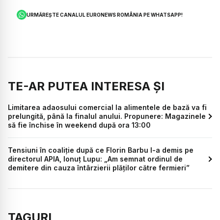
URMĂREȘTE CANALUL EURONEWS ROMÂNIA PE WHATSAPP!
TE-AR PUTEA INTERESA ȘI
Limitarea adaosului comercial la alimentele de bază va fi
prelungită, până la finalul anului. Propunere: Magazinele
să fie închise în weekend după ora 13:00
Tensiuni în coaliție după ce Florin Barbu l-a demis pe
directorul APIA, Ionuț Lupu: „Am semnat ordinul de
demitere din cauza întârzierii plăţilor către fermieri”
TAGURI