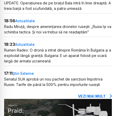
UPDATE. Operațiunea de pe brațul Bala intră în linie dreaptă. A
treia barjă a fost scufundată, a patra urmează
18:56
Actualitate
Radu Miruță, despre amenințarea dronelor rusești: „Rusia își va
schimba tactica. Și noi va trebui să ne readaptăm”
18:23
Actualitate
Rumen Radev: O dronă a intrat dinspre România în Bulgaria și a
explodat lângă graniță. Bulgaria: E un aparat folosit pe scară
largă de armata ucraineană
17:11
Știri Externe
Senatul SUA aprobă un nou pachet de sancțiuni împotriva
Rusiei. Tarife de până la 500% pentru importurile rusești
VEZI MAI MULT