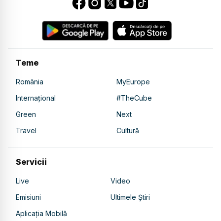
Teme
România
MyEurope
Internațional
#TheCube
Green
Next
Travel
Cultură
Servicii
Live
Video
Emisiuni
Ultimele Știri
Aplicația Mobilă