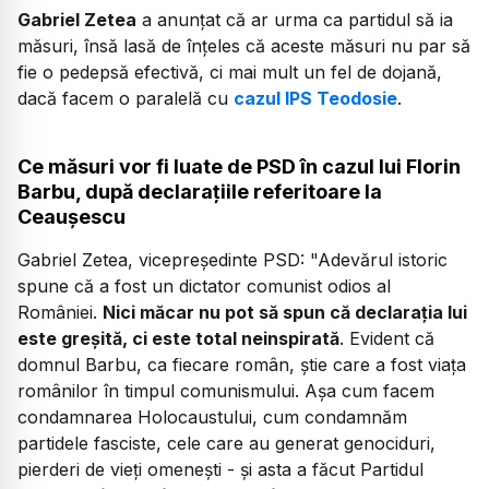
Gabriel Zetea
a anunțat că ar urma ca partidul să ia
măsuri, însă lasă de înțeles că aceste măsuri nu par să
fie o pedepsă efectivă, ci mai mult un fel de dojană,
dacă facem o paralelă cu
cazul IPS Teodosie
.
Ce măsuri vor fi luate de PSD în cazul lui Florin
Barbu, după declarațiile referitoare la
Ceaușescu
Gabriel Zetea, vicepreședinte PSD:
"Adevărul istoric
spune că a fost un dictator comunist odios al
României.
Nici măcar nu pot să spun că declarația lui
este greșită, ci este total neinspirată
. Evident că
domnul Barbu, ca fiecare român, știe care a fost viața
românilor în timpul comunismului. Așa cum facem
condamnarea Holocaustului, cum condamnăm
partidele fasciste, cele care au generat genociduri,
pierderi de vieți omenești - și asta a făcut Partidul