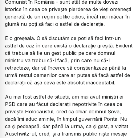
Comunist în România - sunt atât de multe dovezi
istorice în ceea ce privește pierderea de vieți omenești
generată de un regim politic odios, încât nici măcar în
glumă nu poți să faci o astfel de declarație.
E o greșeală. O să discutăm ce poți să faci într-un
astfel de caz în care există o declarație greșită. Evident
că trebuie să fie un gest public pe care domnul
ministru va trebui să-l facă, prin care nu să-l
retracteze, dar să încerce să conștientizeze până la
urmă restul oamenilor care ar putea să facă astfel de
declarații că așa ceva este absolut inacceptabil.
Au mai fost astfel de situații, am mai avut miniștri ai
PSD care au făcut declarații nepotrivite în ceea ce
privește Holocaustul, cred că chiar domnul Șova,
dacă îmi aduc aminte, în timpul guvernării Ponta. Nu
ca și pedeapsă, dar până la urmă, ca și gest, a vizitat
Auschwitz-ul, cred, și a transmis public niște mesaje