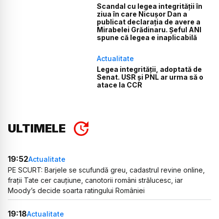
Scandal cu legea integrității în
ziua în care Nicușor Dan a
publicat declarația de avere a
Mirabelei Grădinaru. Șeful ANI
spune că legea e inaplicabilă
Actualitate
Legea integrității, adoptată de
Senat. USR și PNL ar urma să o
atace la CCR
ULTIMELE
19:52
Actualitate
PE SCURT: Barjele se scufundă greu, cadastrul revine online,
frații Tate cer cauțiune, canotorii români strălucesc, iar
Moody’s decide soarta ratingului României
19:18
Actualitate