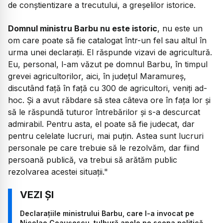
de conștientizare a trecutului, a greșelilor istorice.
Domnul ministru Barbu nu este istoric
, nu este un
om care poate să fie catalogat într-un fel sau altul în
urma unei declarații. El răspunde vizavi de agricultură.
Eu, personal, l-am văzut pe domnul Barbu, în timpul
grevei agricultorilor, aici, în județul Maramureș,
discutând față în față cu 300 de agricultori, veniți ad-
hoc. Și a avut răbdare să stea câteva ore în fața lor și
să le răspundă tuturor întrebărilor și s-a descurcat
admirabil. Pentru asta, el poate să fie judecat, dar
pentru celelate lucruri, mai puțin. Astea sunt lucruri
personale pe care trebuie să le rezolvăm, dar fiind
persoană publică, va trebui să arătăm public
rezolvarea acestei situații."
Declarațiile ministrului Barbu, care l-a invocat pe
Nicolae Ceaușescu, tulbură apele pe scena politică.