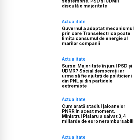
septembrie. PSD și UDMR
discută o majoritate
Actualitate
Guvernul a adoptat mecanismul
prin care Transelectrica poate
limita consumul de energie al
marilor companii
Actualitate
Surse: Majoritate în jurul PSD și
UDMR? Social democrații ar
urma să fie ajutați de politicieni
din PNL și din partidele
extremiste
Actualitate
Cum arată stadiul jaloanelor
PNRR în acest moment.
Ministrul Pîslaru a salvat 3,4
miliarde de euro nerambursabili
Actualitate