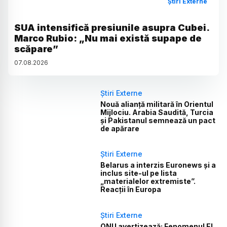
Știri Externe
SUA intensifică presiunile asupra Cubei.
Marco Rubio: „Nu mai există supape de
scăpare”
07
.
08
.
2026
Știri Externe
Nouă alianță militară în Orientul
Mijlociu. Arabia Saudită, Turcia
și Pakistanul semnează un pact
de apărare
Știri Externe
Belarus a interzis Euronews și a
inclus site-ul pe lista
„materialelor extremiste”.
Reacții în Europa
Știri Externe
ONU avertizează: Fenomenul El