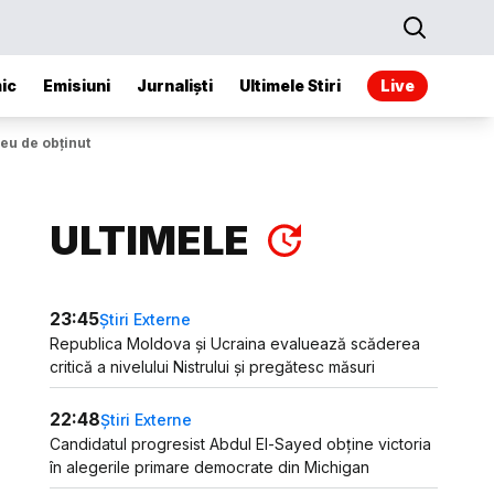
ic
Emisiuni
Jurnaliști
Ultimele Stiri
Live
reu de obținut
ULTIMELE
23:45
Știri Externe
Republica Moldova și Ucraina evaluează scăderea
critică a nivelului Nistrului și pregătesc măsuri
22:48
Știri Externe
Candidatul progresist Abdul El-Sayed obține victoria
în alegerile primare democrate din Michigan