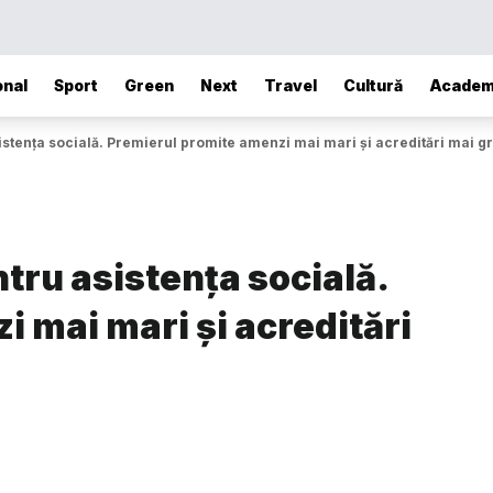
onal
Sport
Green
Next
Travel
Cultură
Academ
sistența socială. Premierul promite amenzi mai mari și acreditări mai g
ntru asistența socială.
 mai mari și acreditări