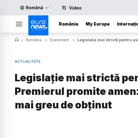
Română
Video
România
My Europe
Internați
>
România
>
Eveniment
>
Legislație mai strictă pentru a
ACTUALITATE
Legislație mai strictă pe
Premierul promite amenzi
mai greu de obținut