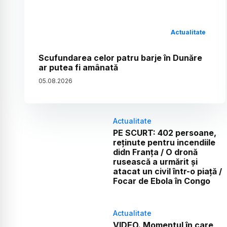
Actualitate
Scufundarea celor patru barje în Dunăre
ar putea fi amânată
05
.
08
.
2026
Actualitate
PE SCURT: 402 persoane,
reținute pentru incendiile
didn Franța / O dronă
rusească a urmărit și
atacat un civil într-o piață /
Focar de Ebola în Congo
Actualitate
VIDEO. Momentul în care