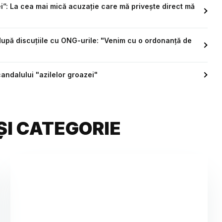
ei”: La cea mai mică acuzație care mă privește direct mă
după discuțiile cu ONG-urile: "Venim cu o ordonanță de
candalului "azilelor groazei"
ȘI CATEGORIE