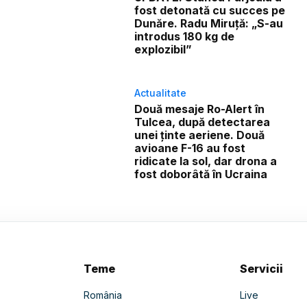
fost detonată cu succes pe
Dunăre. Radu Miruță: „S-au
introdus 180 kg de
explozibil”
Actualitate
Două mesaje Ro-Alert în
Tulcea, după detectarea
unei ținte aeriene. Două
avioane F-16 au fost
ridicate la sol, dar drona a
fost doborâtă în Ucraina
Teme
Servicii
România
Live