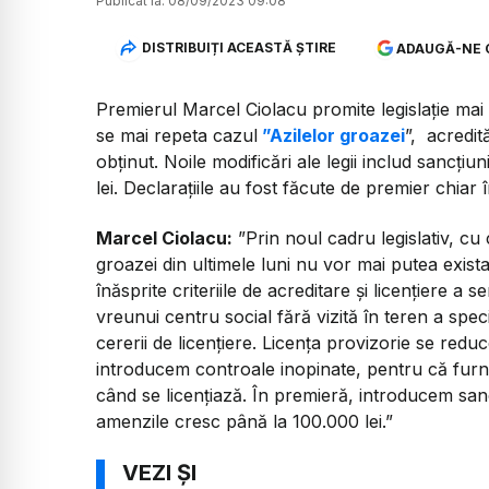
Publicat la:
08/09/2023 09:08
DISTRIBUIȚI ACEASTĂ ȘTIRE
ADAUGĂ-NE 
Premierul Marcel Ciolacu promite legislație mai 
se mai repeta cazul
”Azilelor groazei
”, acredit
obținut. Noile modificări ale legii includ sancți
lei. Declarațiile au fost făcute de premier chiar
Marcel Ciolacu:
”Prin noul cadru legislativ, cu
groazei din ultimele luni nu vor mai putea exis
înăsprite criteriile de acreditare și licențiere a
vreunui centru social fără vizită în teren a specia
cererii de licențiere. Licența provizorie se reduce
introducem controale inopinate, pentru că furni
când se licențiază. În premieră, introducem sancți
amenzile cresc până la 100.000 lei.”