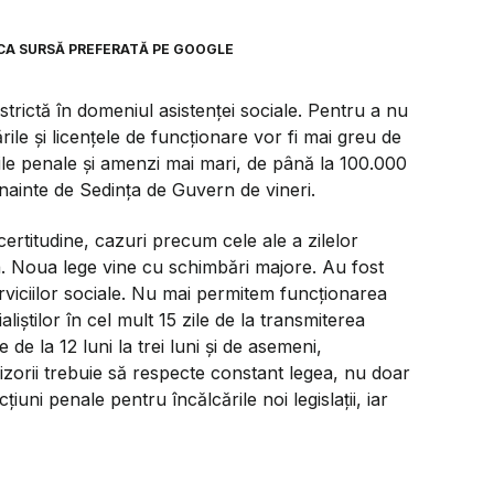
CA SURSĂ PREFERATĂ PE GOOGLE
strictă în domeniul asistenței sociale. Pentru a nu
ările și licențele de funcționare vor fi mai greu de
unile penale și amenzi mai mari, de până la 100.000
 înainte de Sedința de Guvern de vineri.
 certitudine, cazuri precum cele ale a zilelor
ta. Noua lege vine cu schimbări majore. Au fost
 serviciilor sociale. Nu mai permitem funcționarea
liștilor în cel mult 15 zile de la transmiterea
 de la 12 luni la trei luni și de asemeni,
zorii trebuie să respecte constant legea, nu doar
uni penale pentru încălcările noi legislații, iar