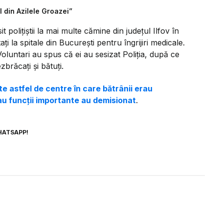
din Azilele Groazei”
it polițiștii la mai multe cămine din județul Ilfov în
ați la spitale din București pentru îngrijiri medicale.
Voluntari au spus că ei au sesizat Poliția, după ce
brăcați și bătuți.
te astfel de centre în care bătrânii erau
u funcții importante au demisionat
.
HATSAPP!