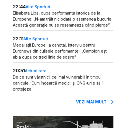
22:44
Alte Sporturi
Elisabeta Lipă, după performanța istorică de la
Europene: „N-am trăit niciodată o asemenea bucurie.
Această generație nu se resemnează când pierde”
22:11
Alte Sporturi
Medaliații Europei la canotaj, interviu pentru
Euronews din culisele performanței: „Campion ești
abia după ce treci linia de sosire”
20:51
Actualitate
De ce sunt vârstnicii cei mai vulnerabili în timpul
caniculei. Cum încearcă medicii și ONG-urile să îi
protejeze
VEZI MAI MULT