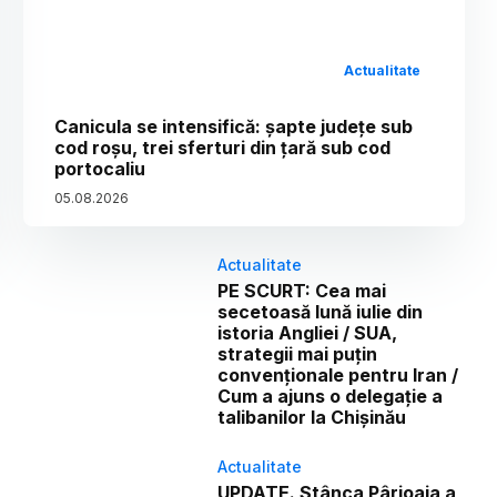
Actualitate
Canicula se intensifică: șapte județe sub
cod roșu, trei sferturi din țară sub cod
portocaliu
05
.
08
.
2026
Actualitate
PE SCURT: Cea mai
secetoasă lună iulie din
istoria Angliei / SUA,
strategii mai puțin
convenționale pentru Iran /
Cum a ajuns o delegație a
talibanilor la Chișinău
Actualitate
UPDATE. Stânca Pârjoaia a