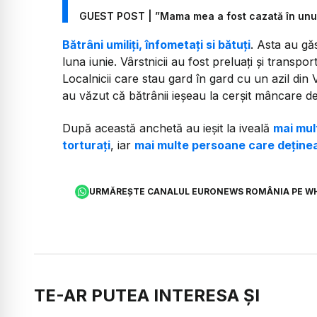
GUEST POST | ”Mama mea a fost cazată în unul 
Bătrâni umiliți, înfometați si bătuți
. Asta au găs
luna iunie. Vârstnicii au fost preluați și transport
Localnicii care stau gard în gard cu un azil din 
au văzut că bătrânii ieșeau la cerșit mâncare dez
După această anchetă au ieșit la iveală
mai mul
torturați
, iar
mai multe persoane care deținea
URMĂREȘTE CANALUL EURONEWS ROMÂNIA PE W
TE-AR PUTEA INTERESA ȘI