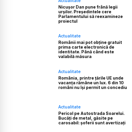
Actualitate
Nicușor Dan pune frână legii
urșilor. Președintele cere
Parlamentului să reexamineze
proiectul
Actualitate
Românii mai pot obține gratuit
prima carte electronică de
identitate. Până când este
valabilă măsura
Actualitate
România, printre țările UE unde
vacanța rămâne un lux. 6 din 10
români nu își permit un concediu
Actualitate
Pericol pe Autostrada Soarelui.
Bucăți de metal, găsite pe
carosabil: șoferii sunt avertizați