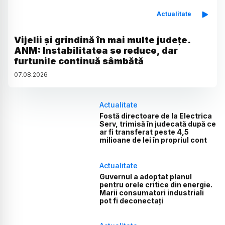
Actualitate
Vijelii și grindină în mai multe județe.
ANM: Instabilitatea se reduce, dar
furtunile continuă sâmbătă
07
.
08
.
2026
Actualitate
Fostă directoare de la Electrica
Serv, trimisă în judecată după ce
ar fi transferat peste 4,5
milioane de lei în propriul cont
Actualitate
Guvernul a adoptat planul
pentru orele critice din energie.
Marii consumatori industriali
pot fi deconectați