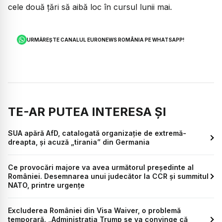
cele două ţări să aibă loc în cursul lunii mai.
URMĂREȘTE CANALUL EURONEWS ROMÂNIA PE WHATSAPP!
TE-AR PUTEA INTERESA ȘI
SUA apără AfD, catalogată organizație de extremă-
dreapta, și acuză „tirania” din Germania
Ce provocări majore va avea următorul președinte al
României. Desemnarea unui judecător la CCR și summitul
NATO, printre urgențe
Excluderea României din Visa Waiver, o problemă
temporară. „Administrația Trump se va convinge că