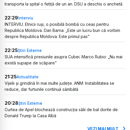
transporta la spital o fetiță de un an. DSU a deschis o anchetă
22:29
Interviu
INTERVIU. Etnicii ruși, o posibilă bombă cu ceas pentru
Republica Moldova. Dan Barna: „Este un lucru bun că vorbim
despre Republica Moldova. Este primul pas”
22:25
Știri Externe
SUA intensifică presiunile asupra Cubei. Marco Rubio: „Nu mai
există supape de scăpare”
21:25
Actualitate
Vijelii și grindină în mai multe județe. ANM: Instabilitatea se
reduce, dar furtunile continuă sâmbătă
20:28
Știri Externe
Curtea de Apel blochează construcția sălii de bal dorite de
Donald Trump la Casa Albă
VEZI MAI MULT