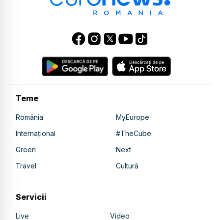
Teme
România
MyEurope
Internațional
#TheCube
Green
Next
Travel
Cultură
Servicii
Live
Video