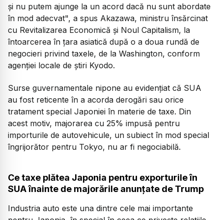
şi nu putem ajunge la un acord dacă nu sunt abordate
în mod adecvat", a spus Akazawa, ministru însărcinat
cu Revitalizarea Economică şi Noul Capitalism, la
întoarcerea în ţara asiatică după o a doua rundă de
negocieri privind taxele, de la Washington, conform
agenţiei locale de ştiri Kyodo.
Surse guvernamentale nipone au evidențiat că SUA
au fost reticente în a acorda derogări sau orice
tratament special Japoniei în materie de taxe. Din
acest motiv, majorarea cu 25% impusă pentru
importurile de autovehicule, un subiect în mod special
îngrijorător pentru Tokyo, nu ar fi negociabilă.
Ce taxe plătea Japonia pentru exporturile în
SUA înainte de majorările anunțate de Trump
Industria auto este una dintre cele mai importante
pentru Japonia, în special în ceea ce priveşte relațiile