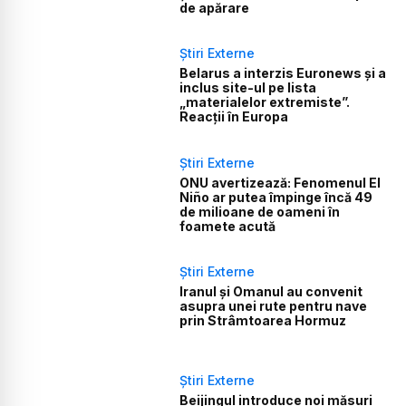
de apărare
Știri Externe
Belarus a interzis Euronews și a
inclus site-ul pe lista
„materialelor extremiste”.
Reacții în Europa
Știri Externe
ONU avertizează: Fenomenul El
Niño ar putea împinge încă 49
de milioane de oameni în
foamete acută
Știri Externe
Iranul și Omanul au convenit
asupra unei rute pentru nave
prin Strâmtoarea Hormuz
Știri Externe
Beijingul introduce noi măsuri