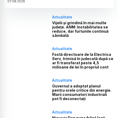
07
.
08
.
2026
Actualitate
Vijelii și grindină în mai multe
județe. ANM: Instabilitatea se
reduce, dar furtunile continuă
sâmbătă
Actualitate
Fostă directoare de la Electrica
Serv, trimisă în judecată după ce
ar fi transferat peste 4,5
milioane de lei în propriul cont
Actualitate
Guvernul a adoptat planul
pentru orele critice din energie.
Marii consumatori industriali
pot fi deconectați
Actualitate
Nicușor Dan pune frână legii