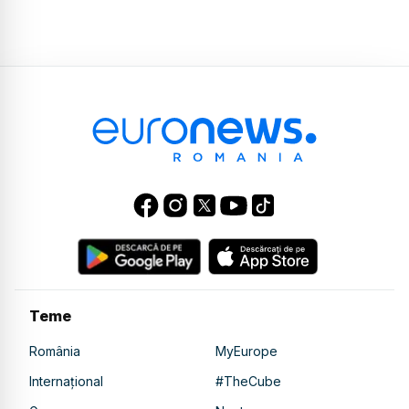
Teme
România
MyEurope
Internațional
#TheCube