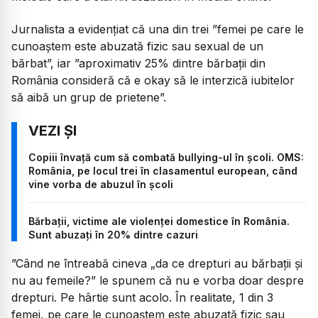
Jurnalista a evidențiat că una din trei ”femei pe care le
cunoaștem este abuzată fizic sau sexual de un
bărbat”, iar ”aproximativ 25% dintre bărbații din
România consideră că e okay să le interzică iubitelor
să aibă un grup de prietene”.
Copiii învață cum să combată bullying-ul în școli. OMS:
România, pe locul trei în clasamentul european, când
vine vorba de abuzul în școli
Bărbații, victime ale violenței domestice în România.
Sunt abuzați în 20% dintre cazuri
”Când ne întreabă cineva „da ce drepturi au bărbații și
nu au femeile?” le spunem că nu e vorba doar despre
drepturi. Pe hârtie sunt acolo. În realitate, 1 din 3
femei, pe care le cunoaștem este abuzată fizic sau