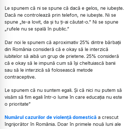
Le spunem că ni se spune că dacă e gelos, ne iubește.
Dacă ne controlează prin telefon, ne iubește. Ni se
spune „te-a lovit, da și tu ți-ai căutat-o.” Ni se spune
„rufele nu se spală în public.”
Dar noi le spunem că aproximativ 25% dintre bărbații
din România consideră că e okay să le interzică
iubitelor să aibă un grup de prietene. 25% consideră
că e okay să le impună cum să își cheltuiască banii
sau să le interzică să folosească metode
contraceptive.
Le spunem că nu suntem egali. Și că nici nu putem să
visăm să fim egali într-o lume în care educația nu este
o prioritate”
Numărul cazurilor de violență domestică
a crescut
îngrijorător în România. Doar în primele nouă luni ale