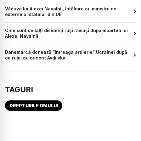
Văduva lui Alexei Navalnîi, întâlnire cu miniștrii de
externe ai statelor din UE
Cine sunt ceilalți disidenți ruși rămași după moartea lui
Alexei Navalnîi
Danemarca donează ”întreaga artilerie” Ucrainei după
ce rușii au cucerit Avdiivka
TAGURI
DREPTURILE OMULUI