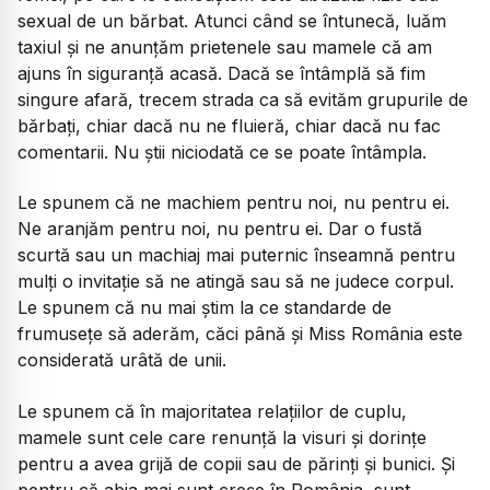
sexual de un bărbat. Atunci când se întunecă, luăm
taxiul și ne anunțăm prietenele sau mamele că am
ajuns în siguranță acasă. Dacă se întâmplă să fim
singure afară, trecem strada ca să evităm grupurile de
bărbați, chiar dacă nu ne fluieră, chiar dacă nu fac
comentarii. Nu știi niciodată ce se poate întâmpla.
Le spunem că ne machiem pentru noi, nu pentru ei.
Ne aranjăm pentru noi, nu pentru ei. Dar o fustă
scurtă sau un machiaj mai puternic înseamnă pentru
mulți o invitație să ne atingă sau să ne judece corpul.
Le spunem că nu mai știm la ce standarde de
frumusețe să aderăm, căci până și Miss România este
considerată urâtă de unii.
Le spunem că în majoritatea relațiilor de cuplu,
mamele sunt cele care renunță la visuri și dorințe
pentru a avea grijă de copii sau de părinți și bunici. Și
pentru că abia mai sunt creșe în România, sunt