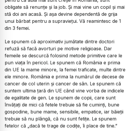
obligate să renunțe și la job. Și mai vine un copil și mai
stă doi ani acasă. Și așa devine dependentă de grija
unui bărbat pentru a supraviețui. Vă reamintesc de 1
din 3 femei.
Le spunem că aproximativ jumătate dintre doctori
refuză să facă avorturi pe motive religioase. Dar
femeile se descurcă folosind metode primitive care le
pun viața în pericol. Le spunem că România e prima
din UE la mame minore, la femei traficate, multe dintre
ele minore. România e prima la numărul de decese de
cancer de col uterin și cancer de sân. Le spunem că
suntem ultima țară din UE când vine vorba de indicele
de egalitate de gen. Le spunem de copii, care sunt
învățați de mici că fetele trebuie să fie cuminți, bune
gospodine, bune mame, sensibile, empatice, iar băieții
trebuie să nu plângă, că nu sunt fetițe. Le spunem
fetelor că „dacă te trage de codițe, îi place de tine.”