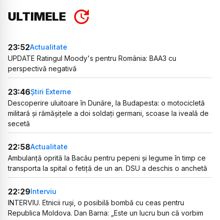
ULTIMELE
23:52
Actualitate
UPDATE Ratingul Moody's pentru România: BAA3 cu
perspectivă negativă
23:46
Știri Externe
Descoperire uluitoare în Dunăre, la Budapesta: o motocicletă
militară și rămășițele a doi soldați germani, scoase la iveală de
secetă
22:58
Actualitate
Ambulanță oprită la Bacău pentru pepeni și legume în timp ce
transporta la spital o fetiță de un an. DSU a deschis o anchetă
22:29
Interviu
INTERVIU. Etnicii ruși, o posibilă bombă cu ceas pentru
Republica Moldova. Dan Barna: „Este un lucru bun că vorbim