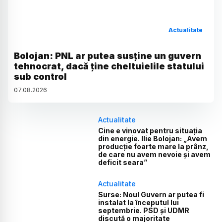
Actualitate
Bolojan: PNL ar putea susține un guvern
tehnocrat, dacă ține cheltuielile statului
sub control
07
.
08
.
2026
Actualitate
Cine e vinovat pentru situația
din energie. Ilie Bolojan: „Avem
producție foarte mare la prânz,
de care nu avem nevoie și avem
deficit seara”
Actualitate
Surse: Noul Guvern ar putea fi
instalat la începutul lui
septembrie. PSD și UDMR
discută o majoritate