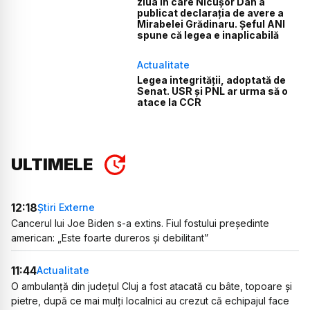
ziua în care Nicușor Dan a
publicat declarația de avere a
Mirabelei Grădinaru. Șeful ANI
spune că legea e inaplicabilă
Actualitate
Legea integrității, adoptată de
Senat. USR și PNL ar urma să o
atace la CCR
ULTIMELE
12:18
Știri Externe
Cancerul lui Joe Biden s-a extins. Fiul fostului președinte
american: „Este foarte dureros și debilitant”
11:44
Actualitate
O ambulanță din județul Cluj a fost atacată cu bâte, topoare și
pietre, după ce mai mulți localnici au crezut că echipajul face