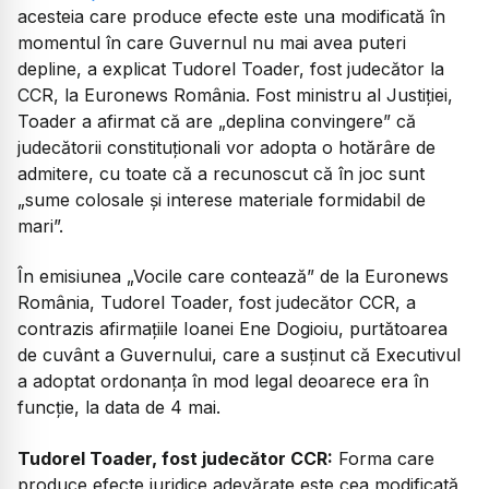
acesteia care produce efecte este una modificată în
momentul în care Guvernul nu mai avea puteri
depline, a explicat Tudorel Toader, fost judecător la
CCR, la Euronews România. Fost ministru al Justiției,
Toader a afirmat că are „deplina convingere” că
judecătorii constituționali vor adopta o hotărâre de
admitere, cu toate că a recunoscut că în joc sunt
„sume colosale și interese materiale formidabil de
mari”.
În emisiunea „Vocile care contează” de la Euronews
România, Tudorel Toader, fost judecător CCR, a
contrazis afirmațiile Ioanei Ene Dogioiu, purtătoarea
de cuvânt a Guvernului, care a susținut că Executivul
a adoptat ordonanța în mod legal deoarece era în
funcție, la data de 4 mai.
Tudorel Toader, fost judecător CCR:
Forma care
produce efecte juridice adevărate este cea modificată,