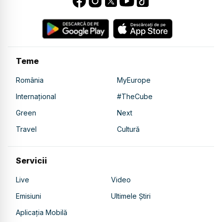
Teme
România
MyEurope
Internațional
#TheCube
Green
Next
Travel
Cultură
Servicii
Live
Video
Emisiuni
Ultimele Știri
Aplicația Mobilă