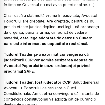
în timp ce Guvernul nu mai avea puteri depline. (...)
Chiar dacă a stat multă vreme în pasivitate, Avocatul
Poporului are dreptate. Are dreptate, pentru că nu
poți da efecte juridice depline unei legi - că ordonanța
de urgență, până la urmă, din punct de vedere
material,
este lege adoptată de către un Guvern
care este interimar, cu capacitate restrânsă.
Tudorel Toader și-a exprimat convingerea că
judecătorii CCR vor admite sesizarea depusă de
Avocatul Poporului în cazul ordonanței privind
programul SAFE.
Tudorel Toader, fost judecător CCR:
Salut demersul
Avocatului Poporului de sesizare a Curții
Constituționale. Am deplina convingere că instanța de
contencios constituțional va adopta cât de curând o
decizie de admitere.