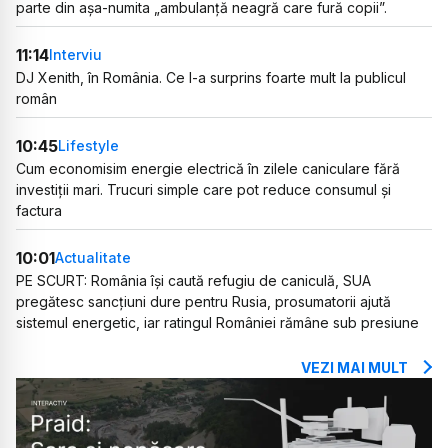
parte din așa-numita „ambulanță neagră care fură copii”.
11:14
Interviu
DJ Xenith, în România. Ce l-a surprins foarte mult la publicul
român
10:45
Lifestyle
Cum economisim energie electrică în zilele caniculare fără
investiții mari. Trucuri simple care pot reduce consumul și
factura
10:01
Actualitate
PE SCURT: România își caută refugiu de caniculă, SUA
pregătesc sancțiuni dure pentru Rusia, prosumatorii ajută
sistemul energetic, iar ratingul României rămâne sub presiune
VEZI MAI MULT