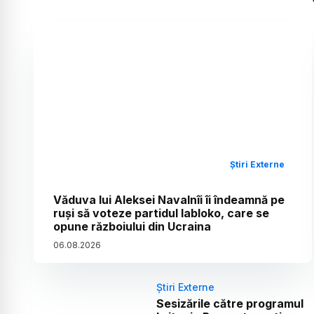
Știri Externe
Văduva lui Aleksei Navalnîi îi îndeamnă pe
ruși să voteze partidul Iabloko, care se
opune războiului din Ucraina
06
.
08
.
2026
Știri Externe
Sesizările către programul