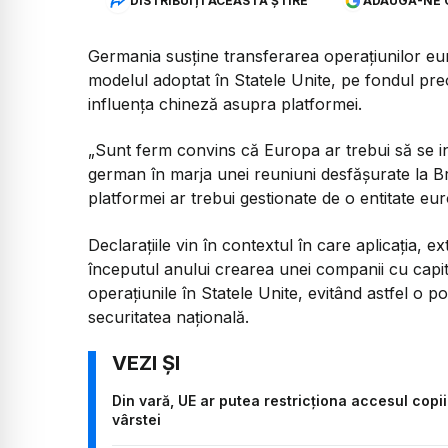
DISTRIBUIȚI ACEASTĂ ȘTIRE
ADAUGĂ-NE 
Germania susține transferarea operațiunilor e
modelul adoptat în Statele Unite, pe fondul preo
influența chineză asupra platformei.
„Sunt ferm convins că Europa ar trebui să se 
german în marja unei reuniuni desfășurate la Brux
platformei ar trebui gestionate de o entitate eu
Declarațiile vin în contextul în care aplicația, e
începutul anului crearea unei companii cu capi
operațiunile în Statele Unite, evitând astfel o po
securitatea națională.
Din vară, UE ar putea restricționa accesul copi
vârstei