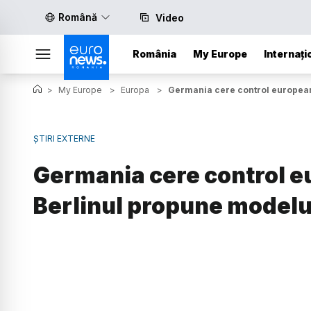
Română
Video
România
My Europe
Internați
>
My Europe
>
Europa
>
Germania cere control european
ȘTIRI EXTERNE
Germania cere control e
Berlinul propune modelu