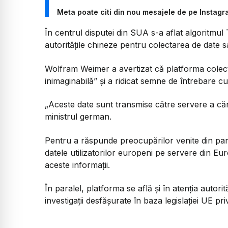
Meta poate citi din nou mesajele de pe Instagra
În centrul disputei din SUA s-a aflat algoritmul T
autoritățile chineze pentru colectarea de date 
Wolfram Weimer a avertizat că platforma colecte
inimaginabilă” și a ridicat semne de întrebare cu 
„
Aceste date sunt transmise către servere a că
ministrul german.
Pentru a răspunde preocupărilor venite din par
datele utilizatorilor europeni pe servere din Euro
aceste informații.
În paralel, platforma se află și în atenția autori
investigații desfășurate în baza legislației UE priv