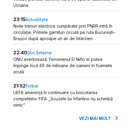
Ucraina
23:15
Actualitate
Noile trenuri electrice cumpărate prin PNRR intră în
circulație. Primele garnituri circulă pe ruta București–
Brașov după aproape un an de întârzieri
22:40
Știri Externe
ONU avertizează: Fenomenul El Niño ar putea
împinge încă 49 de milioane de oameni în foamete
acută
21:52
Fotbal
UEFA amenință în continuare cu boicotarea
competițiilor FIFA: „Scuzele lui Infantino nu schimbă
nimic”
VEZI MAI MULT