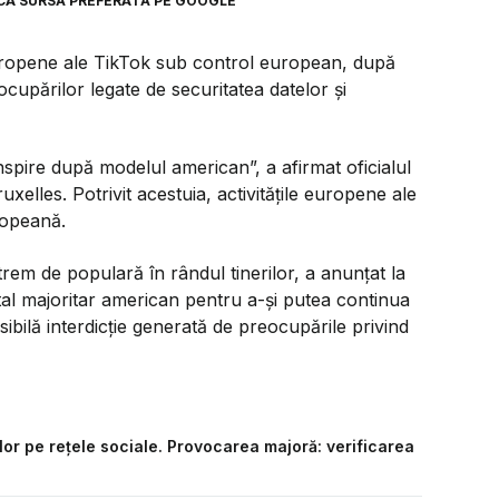
CA SURSĂ PREFERATĂ PE GOOGLE
uropene ale TikTok sub control european, după
cupărilor legate de securitatea datelor și
inspire după modelul american
”, a afirmat oficialul
elles. Potrivit acestuia, activitățile europene ale
ropeană.
xtrem de populară în rândul tinerilor, a anunțat la
tal majoritar american pentru a-și putea continua
sibilă interdicție generată de preocupările privind
ilor pe rețele sociale. Provocarea majoră: verificarea