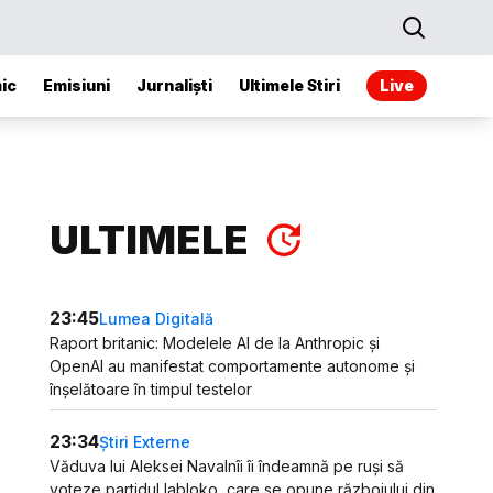
ic
Emisiuni
Jurnaliști
Ultimele Stiri
Live
ULTIMELE
23:45
Lumea Digitală
Raport britanic: Modelele AI de la Anthropic și
OpenAI au manifestat comportamente autonome și
înșelătoare în timpul testelor
23:34
Știri Externe
Văduva lui Aleksei Navalnîi îi îndeamnă pe ruși să
voteze partidul Iabloko, care se opune războiului din