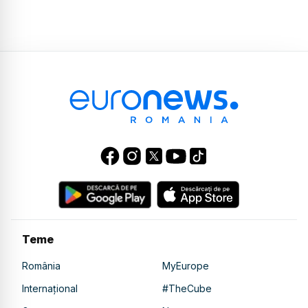
Teme
România
MyEurope
Internațional
#TheCube