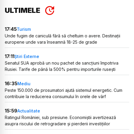
ULTIMELE
17:45
Turism
Unde fugim de caniculă fără să cheltuim o avere. Destinații
europene unde vara înseamnă 18-25 de grade
17:11
Știri Externe
Senatul SUA aprobă un nou pachet de sancțiuni împotriva
Rusiei. Tarife de până la 500% pentru importurile rusești
16:35
Mediu
Peste 150.000 de prosumatori ajută sistemul energetic. Cum
contribuie la reducerea consumului în orele de vârf
15:59
Actualitate
Ratingul României, sub presiune. Economiștii avertizează
asupra riscului de retrogradare și pierderii investițiilor