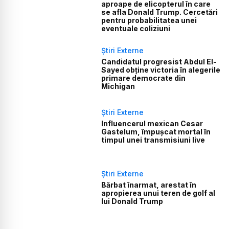
aproape de elicopterul în care
se afla Donald Trump. Cercetări
pentru probabilitatea unei
eventuale coliziuni
Știri Externe
Candidatul progresist Abdul El-
Sayed obține victoria în alegerile
primare democrate din
Michigan
Știri Externe
Influencerul mexican Cesar
Gastelum, împușcat mortal în
timpul unei transmisiuni live
Știri Externe
Bărbat înarmat, arestat în
apropierea unui teren de golf al
lui Donald Trump