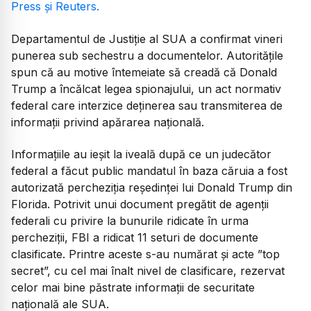
Press și Reuters.
Departamentul de Justiție al SUA a confirmat vineri
punerea sub sechestru a documentelor. Autoritățile
spun că au motive întemeiate să creadă că Donald
Trump a încălcat legea spionajului, un act normativ
federal care interzice deținerea sau transmiterea de
informații privind apărarea națională.
Informațiile au ieșit la iveală după ce un judecător
federal a făcut public mandatul în baza căruia a fost
autorizată percheziția reședinței lui Donald Trump din
Florida. Potrivit unui document pregătit de agenții
federali cu privire la bunurile ridicate în urma
percheziții, FBI a ridicat 11 seturi de documente
clasificate. Printre aceste s-au numărat și acte ”top
secret”, cu cel mai înalt nivel de clasificare, rezervat
celor mai bine păstrate informații de securitate
națională ale SUA.