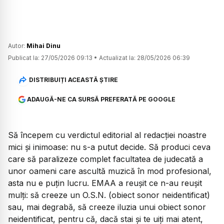
Autor:
Mihai Dinu
Publicat la:
27/05/2026 09:13
•
Actualizat la:
28/05/2026 06:39
DISTRIBUIȚI ACEASTĂ ȘTIRE
ADAUGĂ-NE CA SURSĂ PREFERATĂ PE GOOGLE
Să începem cu verdictul editorial al redacției noastre
mici și inimoase: nu s-a putut decide. Să produci ceva
care să paralizeze complet facultatea de judecată a
unor oameni care ascultă muzică în mod profesional,
asta nu e puțin lucru. EMAA a reușit ce n-au reușit
mulți: să creeze un O.S.N. (obiect sonor neidentificat)
sau, mai degrabă, să creeze iluzia unui obiect sonor
neidentificat, pentru că, dacă stai și te uiți mai atent,