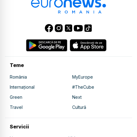
Teme
România
MyEurope
Internațional
#TheCube
Green
Next
Travel
Cultură
Servicii