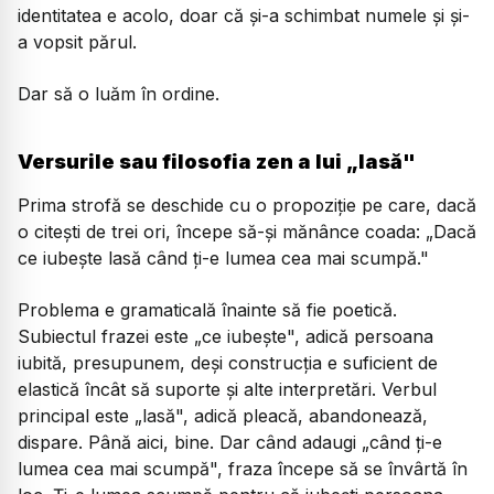
identitatea e acolo, doar că și-a schimbat numele și și-
a vopsit părul.
Dar să o luăm în ordine.
Versurile sau filosofia zen a lui „lasă"
Prima strofă se deschide cu o propoziție pe care, dacă
o citești de trei ori, începe să-și mănânce coada:
„Dacă
ce iubește lasă când ți-e lumea cea mai scumpă."
Problema e gramaticală înainte să fie poetică.
Subiectul frazei este „ce iubește", adică persoana
iubită, presupunem, deși construcția e suficient de
elastică încât să suporte și alte interpretări. Verbul
principal este „lasă", adică pleacă, abandonează,
dispare. Până aici, bine. Dar când adaugi „când ți-e
lumea cea mai scumpă", fraza începe să se învârtă în