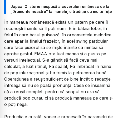
Japca. O istorie nespusă a coverului românesc de la
„Drumurile noastre" la manele, o tradiție cu multe fețe
În maneaua românească există un patern pe care îl
recunoști înainte să îl poți numi. E în bătaia tobei, în
felul în care basul pulsează, în ornamentele melodice
care apar la finalul frazelor, în acel
swing
particular
care face piciorul să se miște înainte ca mintea să
aprobe gestul. EMAA n-a luat manea și a pus-o pe
versuri intelectual. S-a gândit să facă ceva mai
calculat, a luat ritmul, l-a spălat, l-a îmbrăcat în haine
de pop internațional și l-a trimis la petrecerea bună.
Operațiunea a reușit suficient de bine încât o redacție
întreagă să nu se poată pronunța. Ceea ce înseamnă
că a reușit complet, pentru că scopul nu era să
producă pop curat, ci să producă maneaua pe care s-
o poți nega.
Producția e curată, vocea e procesată în parametri de