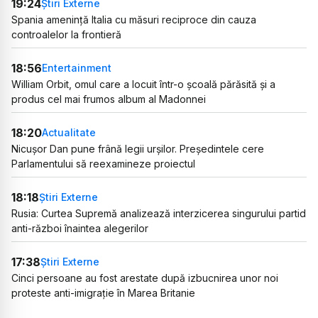
19:24
Știri Externe
Spania amenință Italia cu măsuri reciproce din cauza
controalelor la frontieră
18:56
Entertainment
William Orbit, omul care a locuit într-o școală părăsită și a
produs cel mai frumos album al Madonnei
18:20
Actualitate
Nicușor Dan pune frână legii urșilor. Președintele cere
Parlamentului să reexamineze proiectul
18:18
Știri Externe
Rusia: Curtea Supremă analizează interzicerea singurului partid
anti-război înaintea alegerilor
17:38
Știri Externe
Cinci persoane au fost arestate după izbucnirea unor noi
proteste anti-imigrație în Marea Britanie