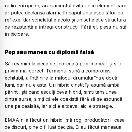
radio european, aranjamentul evită orice element care
ar putea declanșa alarma în capul unui ascultător cu
reflexe, dar scheletul e acolo și un schelet e structura
de rezistență a întregii construcții. Fără el, piesa nu stă
în picioare.
Pop sau manea cu diplomă falsă
Să revenim la ideea de „corceală pop-manea" și s-o
privim mai corect. Termenul sună a compromis
echitabil, a întâlnire la mijlocul drumului între două
lumi, dar nu e asta. Un hibrid cinstit își asumă ambii
părinți, știi când asculți ceva hibrid, simți tensiunea
dintre surse, simți că ele coexistă fără să se ascundă
una pe cealaltă, iar aici e altceva, aici e strategie.
EMAA n-a făcut un hibrid, mă rog, producătorii, casa
de discuri, cine o fi luat decizia. Ei au făcut maneaua