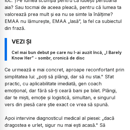
loc. Ți-e lumea scumpă pentru că iubești persoana
aia? Sau tocmai de aceea pleacă, pentru că lumea ta
valorează prea mult și ea nu se simte la înălțime?
EMAA nu lămurește, EMAA „lasă”, la fel ca subiectul
din frază.
Cel mai bun debut pe care nu l-ai auzit încă, „I Barely
Know Her” - sombr, cronică de disc
Ce urmează e mai concret, aproape reconfortant prin
simplitatea lui:
„poți să plângi, dar să nu stai."
Sfat
practic, cu aplicabilitate imediată, gen coach
emoțional, dar fără să-ți ceară bani pe bilet. Plângi,
dar te miști, emoție și logistică, simultan, e singurul
vers din piesă care știe exact ce vrea să spună.
Apoi intervine diagnosticul medical al piesei:
„dacă
dragostea e urlet, sigur nu mai ești acasă."
Să