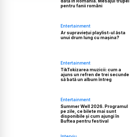
dată în România. Mesajul trupei
pentru fanii români
Entertainment
Ar supraviețui playlist-ul ăsta
unui drum lung cu mașina?
Entertainment
TikTokizarea muzicii: cum a
ajuns un refren de trei secunde
să bată un album întreg
Entertainment
Summer Well 2026. Programul
pe zile, ce bilete mai sunt
disponibile și cum ajungi în
Buftea pentru festival
Interviu