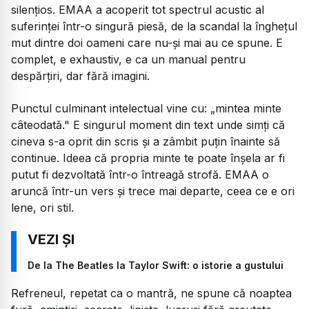
silențios. EMAA a acoperit tot spectrul acustic al
suferinței într-o singură piesă, de la scandal la înghețul
mut dintre doi oameni care nu-și mai au ce spune. E
complet, e exhaustiv, e ca un manual pentru
despărțiri, dar fără imagini.
Punctul culminant intelectual vine cu:
„mintea minte
câteodată."
E singurul moment din text unde simți că
cineva s-a oprit din scris și a zâmbit puțin înainte să
continue. Ideea că propria minte te poate înșela ar fi
putut fi dezvoltată într-o întreagă strofă. EMAA o
aruncă într-un vers și trece mai departe, ceea ce e ori
lene, ori stil.
De la The Beatles la Taylor Swift: o istorie a gustului
Refreneul, repetat ca o mantră, ne spune că noaptea