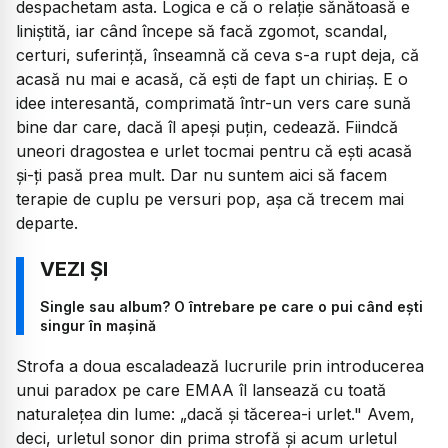
despachetam asta. Logica e că o relație sănătoasă e
liniștită, iar când începe să facă zgomot, scandal,
certuri, suferință, înseamnă că ceva s-a rupt deja, că
acasă nu mai e acasă, că ești de fapt un chiriaș. E o
idee interesantă, comprimată într-un vers care sună
bine dar care, dacă îl apeși puțin, cedează. Fiindcă
uneori dragostea e urlet tocmai pentru că ești acasă
și-ți pasă prea mult. Dar nu suntem aici să facem
terapie de cuplu pe versuri pop, așa că trecem mai
departe.
Single sau album? O întrebare pe care o pui când ești
singur în mașină
Strofa a doua escaladează lucrurile prin introducerea
unui paradox pe care EMAA îl lansează cu toată
naturalețea din lume:
„dacă și tăcerea-i urlet."
Avem,
deci, urletul sonor din prima strofă și acum urletul