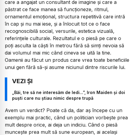
care a angajat un consultant de imagine și care a
păstrat ce face manea să funcționeze, ritmul,
ornamentul emoțional, structura repetitivă care intră
în cap și nu mai iese, și a înlocuit tot ce o face
recognoscibilă social, versurile, estetica vizuală,
referințele culturale. Rezultatul e o piesă pe care o
poți asculta la căști în metrou fără să simți nevoia să
dai volumul mai mic când cineva se uită la tine.
Oamenii au făcut un produs care vrea toate beneficiile
unui gen fără să-și asume niciunul dintre riscurile lui.
„Băi, tre să ne interesăm de Iedi...”, Iron Maiden și doi
puști care nu știau nimic despre trupă
Avem un verdict? Poate că da, dar aș începe cu un
exemplu mai practic, când un politician vorbește prea
mult despre orice, ai deja un indiciu. Când o piesă
muncește prea mult să sune european, ai același