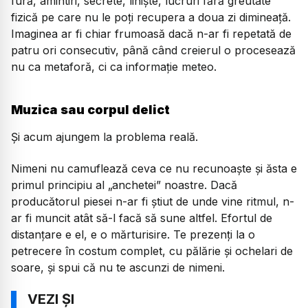
fură, amintiri, secrete, liniște, lucruri fără greutate
fizică pe care nu le poți recupera a doua zi dimineață.
Imaginea ar fi chiar frumoasă dacă n-ar fi repetată de
patru ori consecutiv, până când creierul o procesează
nu ca metaforă, ci ca informație meteo.
Muzica sau corpul delict
Și acum ajungem la problema reală.
Nimeni nu camuflează ceva ce nu recunoaște și ăsta e
primul principiu al „anchetei” noastre. Dacă
producătorul piesei n-ar fi știut de unde vine ritmul, n-
ar fi muncit atât să-l facă să sune altfel. Efortul de
distanțare e el, e o mărturisire. Te prezenți la o
petrecere în costum complet, cu pălărie și ochelari de
soare, și spui că nu te ascunzi de nimeni.